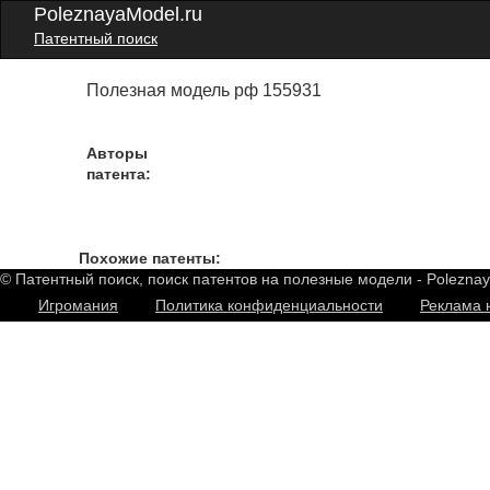
PoleznayaModel.ru
Патентный поиск
Полезная модель рф 155931
Авторы
патента:
Похожие патенты:
© Патентный поиск, поиск патентов на полезные модели - Polezna
Игромания
Политика конфиденциальности
Реклама 