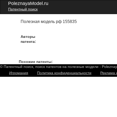
PoleznayaModel.ru
Патентный поиск
Полезная модель рф 155835
Авторы
патента:
Похожие патенты:
© Патентный поиск, поиск патентов на полезные модели - Polezna
Игромания
Политика конфиденциальности
Реклама 