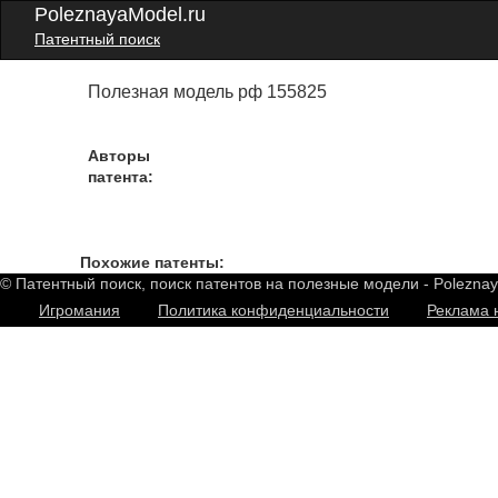
PoleznayaModel.ru
Патентный поиск
Полезная модель рф 155825
Авторы
патента:
Похожие патенты:
© Патентный поиск, поиск патентов на полезные модели - Polezna
Игромания
Политика конфиденциальности
Реклама 