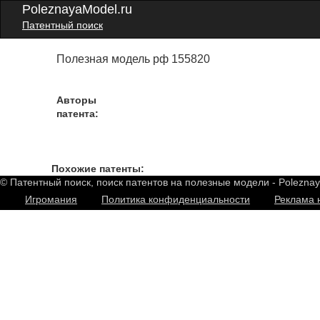
PoleznayaModel.ru
Патентный поиск
Полезная модель рф 155820
Авторы
патента:
Похожие патенты:
© Патентный поиск, поиск патентов на полезные модели - Polezna
Игромания
Политика конфиденциальности
Реклама 