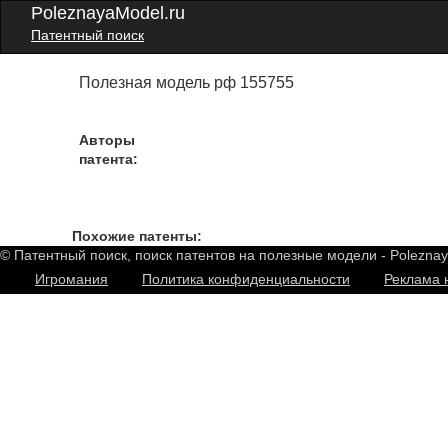
PoleznayaModel.ru
Патентный поиск
Полезная модель рф 155755
Авторы
патента:
Похожие патенты:
© Патентный поиск, поиск патентов на полезные модели - Polezna
Игромания
Политика конфиденциальности
Реклама 