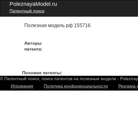
PoleznayaModel.ru
Патентный поиск
Полезная модель рф 155716
Авторы
патента:
Похожие патенты:
© Патентный поиск, поиск патентов на полезные модели - Polezna
Игромания
Политика конфиденциальности
Реклама 