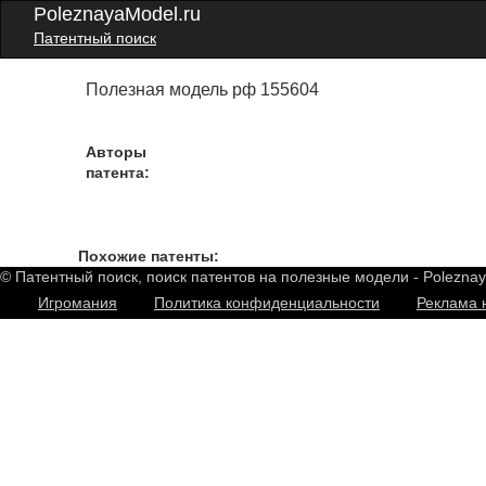
PoleznayaModel.ru
Патентный поиск
Полезная модель рф 155604
Авторы
патента:
Похожие патенты:
© Патентный поиск, поиск патентов на полезные модели - Polezna
Игромания
Политика конфиденциальности
Реклама 