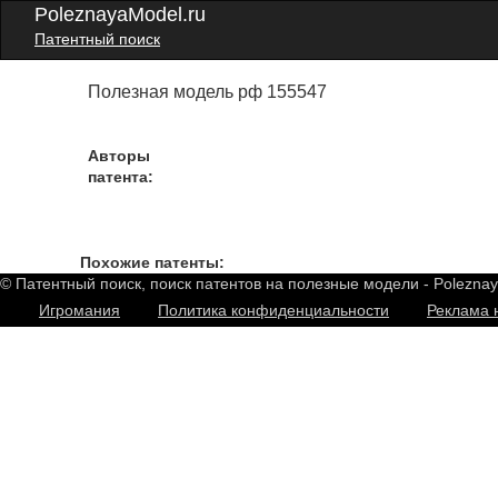
PoleznayaModel.ru
Патентный поиск
Полезная модель рф 155547
Авторы
патента:
Похожие патенты:
© Патентный поиск, поиск патентов на полезные модели - Polezna
Игромания
Политика конфиденциальности
Реклама 