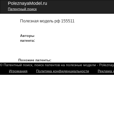
PoleznayaModel.ru
Патентный поиск
Полезная модель рф 155511
Авторы
патента:
Похожие патенты:
© Патентный поиск, поиск патентов на полезные модели - Polezna
Игромания
Политика конфиденциальности
Реклама 