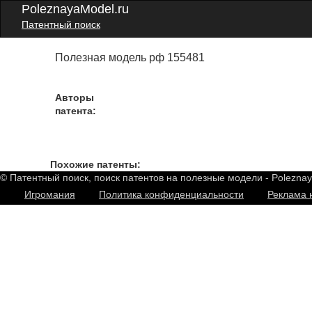
PoleznayaModel.ru
Патентный поиск
Полезная модель рф 155481
Авторы
патента:
Похожие патенты:
© Патентный поиск, поиск патентов на полезные модели - Polezna
Игромания
Политика конфиденциальности
Реклама 