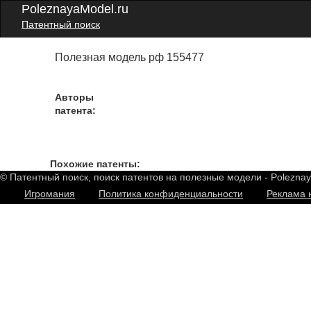
PoleznayaModel.ru
Патентный поиск
Полезная модель рф 155477
Авторы
патента:
Похожие патенты:
© Патентный поиск, поиск патентов на полезные модели - Polezna
Игромания
Политика конфиденциальности
Реклама 