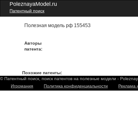
PoleznayaModel.ru
Патентный поиск
Полезная модель рф 155453
Авторы
патента:
Похожие патенты:
© Патентный поиск, поиск патентов на полезные модели - Polezna
Игромания
Политика конфиденциальности
Реклама 