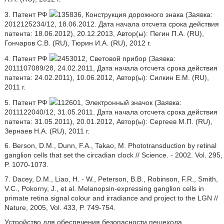
3. Патент РФ
135836, Конструкция дорожного знака (Заявка:
2012125234/12, 18.06.2012. Дата начала отсчета срока действия
патента: 18.06.2012), 20.12.2013, Автор(ы): Пегин П.А. (RU),
Гончаров С.В. (RU), Тюрин И.А. (RU), 2012 г.
4. Патент РФ
2453012, Световой прибор (Заявка:
2011107089/28, 24.02.2011, Дата начала отсчета срока действия
патента: 24.02.2011), 10.06.2012, Автор(ы): Силкин Е.М. (RU),
2011 г.
5. Патент РФ
112601, Электронный значок (Заявка:
2011122040/12, 31.05.2011. Дата начала отсчета срока действия
патента: 31.05.2011), 20.01.2012, Автор(ы): Сергеев М.П. (RU),
Зернаев Н.А. (RU), 2011 г.
6. Berson, D.M., Dunn, F.A., Takao, М. Phototransduction by retinal
ganglion cells that set the circadian clock // Science. - 2002. Vol. 295,
P. 1070-1073.
7. Dacey, D.M., Liao, H. - W., Peterson, B.B., Robinson, F.R., Smith,
V.C., Pokorny, J., et al. Melanopsin-expressing ganglion cells in
primate retina signal colour and irradiance and project to the LGN //
Nature, 2005, Vol. 433, P. 749-754.
Устройство для обеспечения безопасности пешехода,