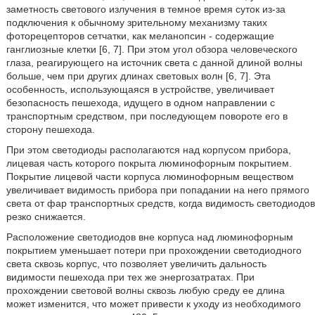
заметность светового излучения в темное время суток из-за
подключения к обычному зрительному механизму таких
фоторецепторов сетчатки, как меланопсин - содержащие
ганглиозные клетки [6, 7]. При этом угол обзора человеческого
глаза, реагирующего на источник света с данной длиной волны
больше, чем при других длинах световых волн [6, 7]. Эта
особенность, использующаяся в устройстве, увеличивает
безопасность пешехода, идущего в одном направлении с
транспортным средством, при последующем повороте его в
сторону пешехода.
При этом светодиоды располагаются над корпусом прибора,
лицевая часть которого покрыта люминофорным покрытием.
Покрытие лицевой части корпуса люминофорным веществом
увеличивает видимость прибора при попадании на него прямого
света от фар транспортных средств, когда видимость светодиодов
резко снижается.
Расположение светодиодов вне корпуса над люминофорным
покрытием уменьшает потери при прохождении светодиодного
света сквозь корпус, что позволяет увеличить дальность
видимости пешехода при тех же энергозатратах. При
прохождении световой волны сквозь любую среду ее длина
может изменится, что может привести к уходу из необходимого