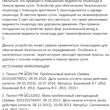
светиться, что приводит к повышению видимости пешехода в
темное время суток. Устройство для обеспечения безопасности
пешехода с помощью крепления 5 присоединяется к одежде
пешехода. В светлое время суток, падающий на люминофорное
покрытие 2 свет заставляет его светиться, что также увеличивает
видимость пешехода при дорожном движении. При прямом
попадании на устройство ярких фар значительный вклад в
повышение видимости пешехода дает люминофорное покрытие
2.
Данное устройство может широко применяться пешеходами для
обеспечения безопасности их передвижения. Особенно в
населенных пунктах, через которые проходят крупные трассы, на
дорогах с плохим освещением в темное время суток.
ИСТОЧНИКИ ИНФОРМАЦИИ
1. Патент РФ
95794, Проблесковый маячок (Заявка:
2010108799/22, 09.03.2010. Дата начала отсчета срока действия
патента: 09.03.2010), 10.07.2010, Автор(ы): Боровский А.Г. (RU),
Боровский В.A. (RU), Харисов В.С. (RU), 2010 г.
2. Патент РФ
132052, Маяк проблесковый светодиодный
(Заявка: 2012152744/07, 06.12.2012. Дата начала отсчета срока
действия патента: 06.12.2012), 10.09.2013, Автор(ы): Сапожников
А.Н. (RU), 2012 г.