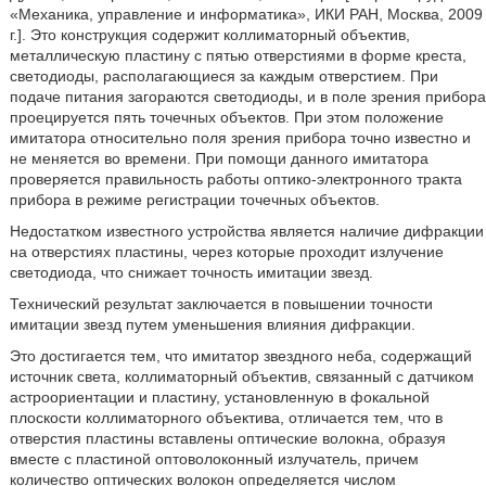
«Механика, управление и информатика», ИКИ РАН, Москва, 2009
г.]. Это конструкция содержит коллиматорный объектив,
металлическую пластину с пятью отверстиями в форме креста,
светодиоды, располагающиеся за каждым отверстием. При
подаче питания загораются светодиоды, и в поле зрения прибора
проецируется пять точечных объектов. При этом положение
имитатора относительно поля зрения прибора точно известно и
не меняется во времени. При помощи данного имитатора
проверяется правильность работы оптико-электронного тракта
прибора в режиме регистрации точечных объектов.
Недостатком известного устройства является наличие дифракции
на отверстиях пластины, через которые проходит излучение
светодиода, что снижает точность имитации звезд.
Технический результат заключается в повышении точности
имитации звезд путем уменьшения влияния дифракции.
Это достигается тем, что имитатор звездного неба, содержащий
источник света, коллиматорный объектив, связанный с датчиком
астроориентации и пластину, установленную в фокальной
плоскости коллиматорного объектива, отличается тем, что в
отверстия пластины вставлены оптические волокна, образуя
вместе с пластиной оптоволоконный излучатель, причем
количество оптических волокон определяется числом