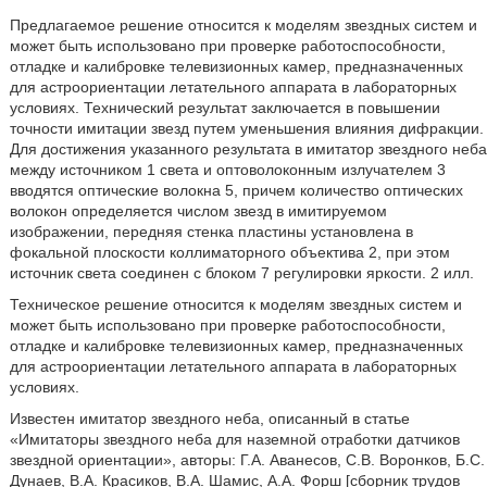
Предлагаемое решение относится к моделям звездных систем и
может быть использовано при проверке работоспособности,
отладке и калибровке телевизионных камер, предназначенных
для астроориентации летательного аппарата в лабораторных
условиях. Технический результат заключается в повышении
точности имитации звезд путем уменьшения влияния дифракции.
Для достижения указанного результата в имитатор звездного неба
между источником 1 света и оптоволоконным излучателем 3
вводятся оптические волокна 5, причем количество оптических
волокон определяется числом звезд в имитируемом
изображении, передняя стенка пластины установлена в
фокальной плоскости коллиматорного объектива 2, при этом
источник света соединен с блоком 7 регулировки яркости. 2 илл.
Техническое решение относится к моделям звездных систем и
может быть использовано при проверке работоспособности,
отладке и калибровке телевизионных камер, предназначенных
для астроориентации летательного аппарата в лабораторных
условиях.
Известен имитатор звездного неба, описанный в статье
«Имитаторы звездного неба для наземной отработки датчиков
звездной ориентации», авторы: Г.А. Аванесов, С.В. Воронков, Б.С.
Дунаев, В.А. Красиков, В.А. Шамис, А.А. Форш [сборник трудов