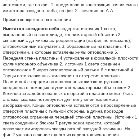
чертежами, где на фиг. 1. представлена конструкция заявляемого
имитатора звездного неба; на фиг. 2 - сечение по А-А.
Пример конкретного выполнения
Имитатор звездного неба
содержит источник 1 света,
выполненный на светодиоде, коллиматорный объектив 2,
связанный с датчиком астроориентации (на фиг. не показано),
оптоволоконный излучатель 3, образованный из пластины 4 с
отверстиями, в которые вставлены жилы оптоволокна 5.
Передняя стенка пластины 4 установлена в фокальной плоскости
коллиматорного объектива 2. Источник 1 света соединен
оптоволокном 5 через оптоволоконный разъем 6 с пластиной 4.
Торцы оптоволоконных жил входят в отверстия пластины.
Пластина 4 с торцами оптоволоконных жил конструктивно
соединена с помощью втулки с коллиматорным объективом 2.
Количество задействованных отверстий в пластине может быть
столько, сколько потребуется для получения желаемого
изображения. Концы оптоволокна вставляются в просверленные
отверстия пластины с тыльной стороны, а длина проводов
оптоволокна ограничена передней стенкой пластины. Источник 1
света соединен с блоком 7 регулировки яркости, который
позволяет имитировать звезды разной звездной величины. На
фиг. 2 указано сечение одного из вариантов исполнения