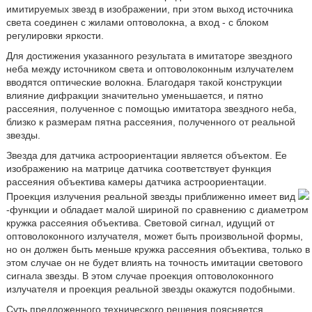
имитируемых звезд в изображении, при этом выход источника
света соединен с жилами оптоволокна, а вход - с блоком
регулировки яркости.
Для достижения указанного результата в имитаторе звездного
неба между источником света и оптоволоконным излучателем
вводятся оптические волокна. Благодаря такой конструкции
влияние дифракции значительно уменьшается, и пятно
рассеяния, полученное с помощью имитатора звездного неба,
близко к размерам пятна рассеяния, полученного от реальной
звезды.
Звезда для датчика астроориентации является объектом. Ее
изображению на матрице датчика соответствует функция
рассеяния объектива камеры датчика астроориентации.
Проекция излучения реальной звезды приближенно имеет вид
-функции и обладает малой шириной по сравнению с диаметром
кружка рассеяния объектива. Световой сигнал, идущий от
оптоволоконного излучателя, может быть произвольной формы,
но он должен быть меньше кружка рассеяния объектива, только в
этом случае он не будет влиять на точность имитации светового
сигнала звезды. В этом случае проекция оптоволоконного
излучателя и проекция реальной звезды окажутся подобными.
Суть предложенного технического решения поясняется