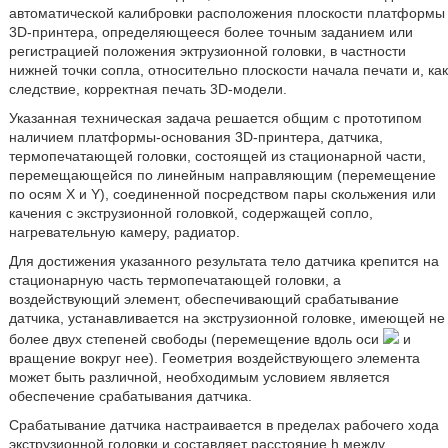
автоматической калибровки расположения плоскости платформы
3D-принтера, определяющееся более точным заданием или
регистрацией положения эктрузионной головки, в частности
нижней точки сопла, относительно плоскости начала печати и, как
следствие, корректная печать 3D-модели.
Указанная техническая задача решается общим с прототипом
наличием платформы-основания 3D-принтера, датчика,
термопечатающей головки, состоящей из стационарной части,
перемещающейся по линейным направляющим (перемещение
по осям X и Y), соединенной посредством пары скольжения или
качения с экструзионной головкой, содержащей сопло,
нагревательную камеру, радиатор.
Для достижения указанного результата тело датчика крепится на
стационарную часть термопечатающей головки, а
воздействующий элемент, обеспечивающий срабатывание
датчика, устанавливается на экструзионной головке, имеющей не
более двух степеней свободы (перемещение вдоль оси
и
вращение вокруг нее). Геометрия воздействующего элемента
может быть различной, необходимым условием является
обеспечение срабатывания датчика.
Срабатывание датчика настраивается в пределах рабочего хода
экструзионной головки и составляет расстояние h между