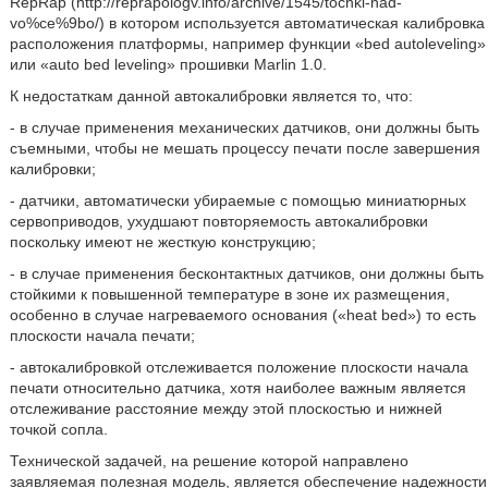
RepRap (http://reprapologv.info/archive/1545/tochki-nad-
vo%ce%9bo/) в котором используется автоматическая калибровка
расположения платформы, например функции «bed autoleveling»
или «auto bed leveling» прошивки Marlin 1.0.
К недостаткам данной автокалибровки является то, что:
- в случае применения механических датчиков, они должны быть
съемными, чтобы не мешать процессу печати после завершения
калибровки;
- датчики, автоматически убираемые с помощью миниатюрных
сервоприводов, ухудшают повторяемость автокалибровки
поскольку имеют не жесткую конструкцию;
- в случае применения бесконтактных датчиков, они должны быть
стойкими к повышенной температуре в зоне их размещения,
особенно в случае нагреваемого основания («heat bed») то есть
плоскости начала печати;
- автокалибровкой отслеживается положение плоскости начала
печати относительно датчика, хотя наиболее важным является
отслеживание расстояние между этой плоскостью и нижней
точкой сопла.
Технической задачей, на решение которой направлено
заявляемая полезная модель, является обеспечение надежности