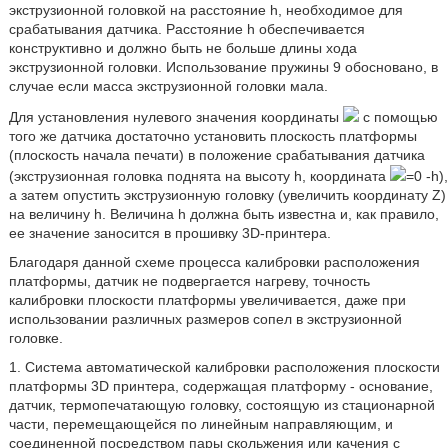
экструзионной головкой на расстояние h, необходимое для
срабатывания датчика. Расстояние h обеспечивается
конструктивно и должно быть не больше длины хода
экструзионной головки. Использование пружины 9 обосновано, в
случае если масса экструзионной головки мала.
Для установления нулевого значения координаты
с помощью
того же датчика достаточно установить плоскость платформы
(плоскость начала печати) в положение срабатывания датчика
(экструзионная головка поднята на высоту h, координата
=0 -h),
а затем опустить экструзионную головку (увеличить координату Z)
на величину h. Величина h должна быть известна и, как правило,
ее значение заносится в прошивку 3D-принтера.
Благодаря данной схеме процесса калибровки расположения
платформы, датчик не подвергается нагреву, точность
калибровки плоскости платформы увеличивается, даже при
использовании различных размеров сопел в экструзионной
головке.
1. Система автоматической калибровки расположения плоскости
платформы 3D принтера, содержащая платформу - основание,
датчик, термопечатающую головку, состоящую из стационарной
части, перемещающейся по линейным направляющим, и
соединенной посредством пары скольжения или качения с