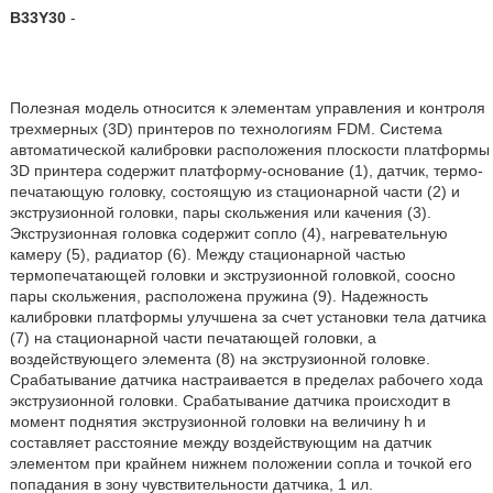
B33Y30
-
Полезная модель относится к элементам управления и контроля
трехмерных (3D) принтеров по технологиям FDM. Система
автоматической калибровки расположения плоскости платформы
3D принтера содержит платформу-основание (1), датчик, термо-
печатающую головку, состоящую из стационарной части (2) и
экструзионной головки, пары скольжения или качения (3).
Экструзионная головка содержит сопло (4), нагревательную
камеру (5), радиатор (6). Между стационарной частью
термопечатающей головки и экструзионной головкой, соосно
пары скольжения, расположена пружина (9). Надежность
калибровки платформы улучшена за счет установки тела датчика
(7) на стационарной части печатающей головки, а
воздействующего элемента (8) на экструзионной головке.
Срабатывание датчика настраивается в пределах рабочего хода
экструзионной головки. Срабатывание датчика происходит в
момент поднятия экструзионной головки на величину h и
составляет расстояние между воздействующим на датчик
элементом при крайнем нижнем положении сопла и точкой его
попадания в зону чувствительности датчика, 1 ил.