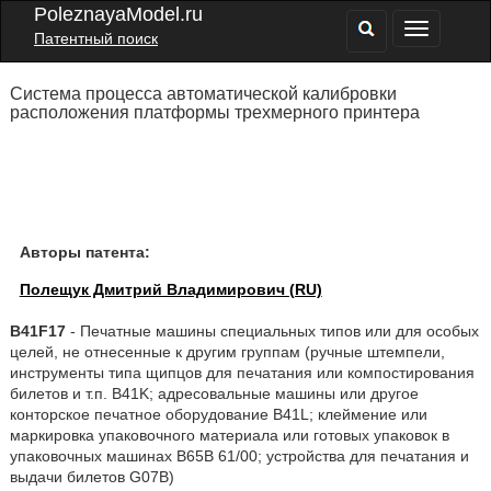
PoleznayaModel.ru
Патентный поиск
Система процесса автоматической калибровки
расположения платформы трехмерного принтера
Авторы патента:
Полещук Дмитрий Владимирович (RU)
B41F17
- Печатные машины специальных типов или для особых
целей, не отнесенные к другим группам (ручные штемпели,
инструменты типа щипцов для печатания или компостирования
билетов и т.п. B41K; адресовальные машины или другое
конторское печатное оборудование B41L; клеймение или
маркировка упаковочного материала или готовых упаковок в
упаковочных машинах B65B 61/00; устройства для печатания и
выдачи билетов G07B)