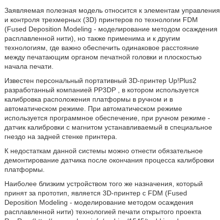
Заявляемая полезная модель относится к элементам управления
и контроля трехмерных (3D) принтеров по технологии FDM
(Fused Deposition Modeling - моделирование методом осаждения
расплавленной нити), но также применима и к другим
технологиям, где важно обеспечить одинаковое расстояние
между печатающим органом печатной головки и плоскостью
начала печати.
Известен персональный портативный 3D-принтер Up!Plus2
разработанный компанией PP3DP , в котором используется
калибровка расположения платформы в ручном и в
автоматическом режиме. При автоматическом режиме
используется программное обеспечение, при ручном режиме -
датчик калибровки с магнитом устанавливаемый в специальное
гнездо на задней стенке принтера.
К недостаткам данной системы можно отнести обязательное
демонтирование датчика после окончания процесса калибровки
платформы.
Наиболее близким устройством того же назначения, который
принят за прототип, является 3D-принтер с FDM (Fused
Deposition Modeling - моделирование методом осаждения
расплавленной нити) технологией печати открытого проекта