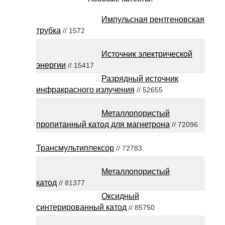
Импульсная рентгеновская
трубка
// 1572
Источник электрической
энергии
// 15417
Разрядный источник
инфракрасного излучения
// 52655
Металлопористый
пропитанный катод для магнетрона
// 72096
Трансмультиплексор
// 72783
Металлопористый
катод
// 81377
Оксидный
синтерированный катод
// 85750