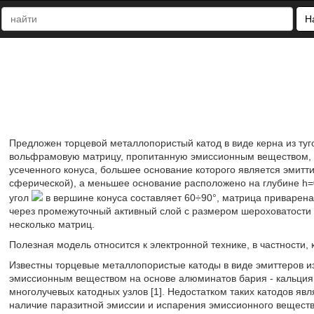
Н
Предложен торцевой металлопористый катод в виде керна из ту
вольфрамовую матрицу, пропитанную эмиссионным веществом, 
усеченного конуса, большее основание которого является эмитт
сферической), а меньшее основание расположено на глубине h=
угол
в вершине конуса составляет 60÷90°, матрица приварена
через промежуточный активный слой с размером шероховатости о
несколько матриц.
Полезная модель относится к электронной технике, в частности, 
Известны торцевые металлопористые катоды в виде эмиттеров и
эмиссионным веществом на основе алюминатов бария - кальция, 
многолучевых катодных узлов [1]. Недостатком таких катодов явл
наличие паразитной эмиссии и испарения эмиссионного вещества