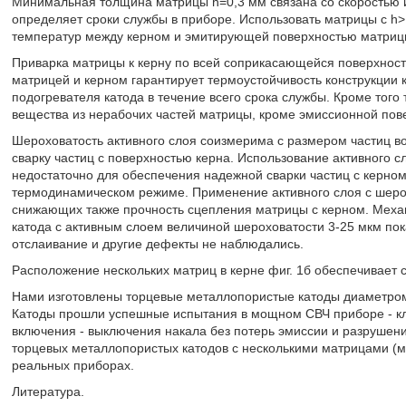
Минимальная толщина матрицы h=0,3 мм связана со скоростью и
определяет сроки службы в приборе. Использовать матрицы с h>
температур между керном и эмитирующей поверхностью матрицы
Приварка матрицы к керну по всей соприкасающейся поверхност
матрицей и керном гарантирует термоустойчивость конструкции 
подогревателя катода в течение всего срока службы. Кроме того
вещества из нерабочих частей матрицы, кроме эмиссионной пов
Шероховатость активного слоя соизмерима с размером частиц 
сварку частиц с поверхностью керна. Использование активного 
недостаточно для обеспечения надежной сварки частиц с керном
термодинамическом режиме. Применение активного слоя с шеро
снижающих также прочность сцепления матрицы с керном. Мех
катода с активным слоем величиной шероховатости 3-25 мкм пока
отслаивание и другие дефекты не наблюдались.
Расположение нескольких матриц в керне фиг. 1б обеспечивает с
Нами изготовлены торцевые металлопористые катоды диаметром
Катоды прошли успешные испытания в мощном СВЧ приборе - кли
включения - выключения накала без потерь эмиссии и разрушен
торцевых металлопористых катодов с несколькими матрицами (м
реальных приборах.
Литература.