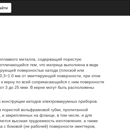
айти
гоплавкого металла, содержащий пористую
отличающийся тем, что матрица выполнена в виде
ирующей поверхностью катода (плоской или
0,3÷1.0 мм от эмиттирующей поверхности, при этом
 к керну по всей соприкасающейся с ним поверхности
т 3 до 25 мкм. В керне могут быть расположены
к конструкции катодов электровакуумных приборов.
з пористой вольфрамовой губки, пропитанной
и закрепленных на фланце, в том числе, и для
яются высокая трудоемкость изготовления, а также
 с боковой (не рабочей) поверхности эмиттеров,