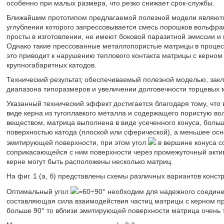
особенно при малых размера, что резко снижает срок-службы.
Ближайшим прототипом предлагаемой полезной модели являются
углублении которого запрессовывается смесь порошков вольфрам
просты в изготовлении, не имеют боковой паразитной эмиссии и 
Однако такие прессованные металлопористые матрицы в процессе
это приводит к нарушению теплового контакта матрицы с керном
крупногабаритных катодов.
Технический результат, обеспечиваемый полезной моделью, зак
диапазона типоразмеров и увеличении долговечности торцевых 
Указанный технический эффект достигается благодаря тому, что
виде керна из тугоплавкого металла и содержащего пористую 
веществом, матрица выполнена в виде усеченного конуса, боль
поверхностью катода (плоской или сферической), а меньшее осн
эмитирующей поверхности, при этом угол
в вершине конуса со
соприкасающейся с ним поверхности через промежуточный актив
керне могут быть расположены несколько матриц.
На фиг. 1 (а, б) представлены схемы различных вариантов конст
Оптимальный угол
=60÷90° необходим для надежного соедине
составляющая сила взаимодействия частиц матрицы с керном пр
больше 90° то вблизи эмитирующей поверхности матрица очень 