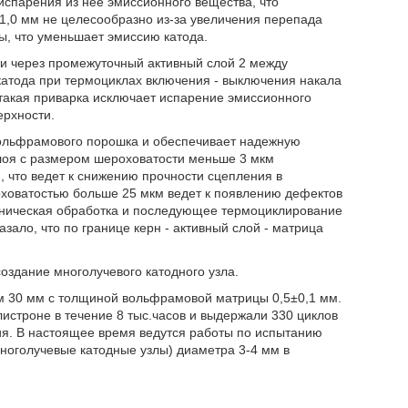
спарения из нее эмиссионного вещества, что
1,0 мм не целесообразно из-за увеличения перепада
, что уменьшает эмиссию катода.
и через промежуточный активный слой 2 между
катода при термоциклах включения - выключения накала
 такая приварка исключает испарение эмиссионного
ерхности.
вольфрамового порошка и обеспечивает надежную
слоя с размером шероховатости меньше 3 мкм
, что ведет к снижению прочности сцепления в
ховатостью больше 25 мкм ведет к появлению дефектов
аническая обработка и последующее термоциклирование
зало, что по границе керн - активный слой - матрица
оздание многолучевого катодного узла.
 30 мм с толщиной вольфрамовой матрицы 0,5±0,1 мм.
строне в течение 8 тыс.часов и выдержали 330 циклов
ия. В настоящее время ведутся работы по испытанию
ноголучевые катодные узлы) диаметра 3-4 мм в