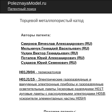
PoleznayaModel.ru
Патентный поиск
Торцевой металлопористый катод
Авторы патента:
Смирнов Вячеслав Александрович (RU)
Мельничук Геннадий Васильевич (RU)
Чудин Виктор Геннадьевич (RU)
Потапов Юрий Александрович (RU)
Судаков Юрий Семенович (RU)
H01J9/04
- термокатодов
H01J1/15
- Электрические газоразрядные и
вакуумные электронные приборы и газоразрядные
осветительные лампы (искровые разрядники H01T;
дуговые лампы с расходуемыми электродами H05B;
ускорители элементарных частиц H05H)
Похожие патенты: