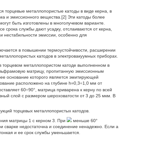
 торцевые металлопористые катоды в виде керна, в
а и эмиссионного вещества.[2] Эти катоды более
могут быть изготовлены в многолучевом варианте.
 срока службы дают усадку, отслаиваются от керна,
 и нестабильности эмиссии, особенно для
лючается в повышении термоустойчивости, расширении
металлопористых катодов в электровакуумных приборах.
 в торцевом металлопористом катоде выполненном в
вольфрамовую матрицу, пропитанную эмиссионным
шее основание которого является эмитирующей
ование расположено на глубине h=0,3÷1,0 мм от
ставляет 60÷90°, матрица приварена к керну по всей
ный слой с размером шероховатости от 3 до 25 мкм. В
рукций торцевых металлопористых катодов.
ния матрицы 1 с керном 3. При
меньше 60°
и сварке недостаточна и соединение ненадежно. Если а
тонкая и ее срок службы уменьшается.