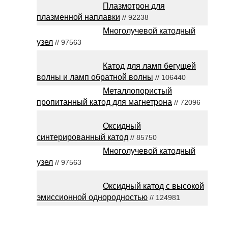
Плазмотрон для
плазменной наплавки
// 92238
Многолучевой катодный
узел
// 97563
Катод для ламп бегущей
волны и ламп обратной волны
// 106440
Металлопористый
пропитанный катод для магнетрона
// 72096
Оксидный
синтерированный катод
// 85750
Многолучевой катодный
узел
// 97563
Оксидный катод с высокой
эмиссионной однородностью
// 124981