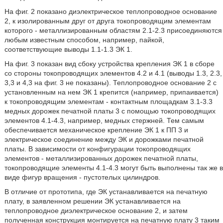
На фиг. 2 показано диэлектрическое теплопроводное основание
2, к изолированным друг от друга токопроводящим элементам
которого - металлизированным областям 2.1-2.3 присоединяются
любым известным способом, например, пайкой,
соответствующие выводы 1.1-1.3 ЭК 1.
На фиг. 3 показан вид сбоку устройства крепления ЭК 1 в сборе
со стороны токопроводящих элементов 4.2 и 4.1 (выводы 1.3, 2.3,
3,3 и 4,3 на фиг. 3 не показаны). Теплопроводное основание 2 с
установленным на нем ЭК 1 крепится (например, припаивается)
к токопроводящим элементам - контактным площадкам 3.1-3.3
медных дорожек печатной платы 3 с помощью токопроводящих
элементов 4.1-4.3, например, медных стержней. Тем самым
обеспечивается механическое крепление ЭК 1 к ПП 3 и
электрическое соединение между ЭК и дорожками печатной
платы. В зависимости от конфигурации токопроводящих
элементов - металлизированных дорожек печатной платы,
токопроводящие элементы 4.1-4.3 могут быть выполнены так же в
виде фигур вращения - пустотелых цилиндров.
В отличие от прототипа, где ЭК устанавливается на печатную
плату, в заявленном решении ЭК устанавливается на
теплопроводное диэлектрическое основание 2, и затем
полученная конструкция монтируется на печатную плату 3 таким