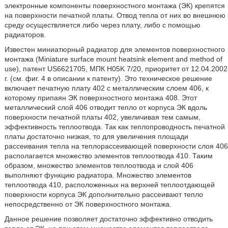
электронные компоненты поверхностного монтажа (ЭК) крепятся
на поверхности печатной платы. Отвод тепла от них во внешнюю
среду осуществляется либо через плату, либо с помощью
радиаторов.
Известен миниатюрный радиатор для элементов поверхностного
монтажа (Miniature surface mount heatsink element and method of
use), патент US6621705, МПК H05K 7/20, приоритет от 12.04.2002
г. (см. фиг. 4 в описании к патенту). Это техническое решение
включает печатную плату 402 с металлическим слоем 406, к
которому припаян ЭК поверхностного монтажа 408. Этот
металлический слой 406 отводит тепло от корпуса ЭК вдоль
поверхности печатной платы 402, увеличивая тем самым,
эффективность теплоотвода. Так как теплопроводность печатной
платы достаточно низкая, то для увеличения площади
рассеивания тепла на теплорассеивающей поверхности слоя 406
располагается множество элементов теплоотвода 410. Таким
образом, множество элементов теплоотвода и слой 406
выполняют функцию радиатора. Множество элементов
теплоотвода 410, расположенных на верхней теплоотдающей
поверхности корпуса ЭК дополнительно рассеивают тепло
непосредственно от ЭК поверхностного монтажа.
Данное решение позволяет достаточно эффективно отводить