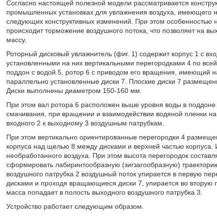
Согласно настоящей полезной модели рассматривается конструк
промышленных установках для увлажнения воздуха, имеющего н
следующих конструктивных изменений. При этом особенностью но
происходит торможение воздушного потока, что позволяет на в
массу.
Роторный дисковый увлажнитель (фиг. 1) содержит корпус 1 с в
установленными на них вертикальными перегородками 4 по всей
поддон с водой 5, ротор 6 с приводом его вращения, имеющий н
параллельно установленные диски 7. Плоские диски 7 размещены
Диски выполнены диаметром 150-160 мм.
При этом вал ротора 6 расположен выше уровня воды в поддоне 5
смачивания, при вращении и взаимодействии водяной пленки на 
входного 2 к выходному 3 воздушным патрубкам.
При этом вертикально ориентированные перегородки 4 размещены
корпуса над щелью 8 между дисками и верхней частью корпуса. 
необработанного воздуха. При этом высота перегородок составля
сформировать лабиринтообразную (зигзагообразную) траекторию
воздушного патрубка 2 воздушный поток упирается в первую пере
дисками и проходя вращающиеся диски 7, упирается во вторую 
масса попадает в полость выходного воздушного патрубка 3.
Устройство работает следующим образом.