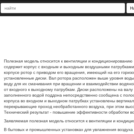
Н
Полезная модель относится к вентиляции и кондиционированию 
содержит корпус с входным и выходным воздушными патрубками
корпусе ротор с приводом его вращения, имеющий на его гориз
установленные диски. Вал ротора расположен выше уровня воды
воду для их смачивания при вращении и взаимодействии водяной
от входного к выходному патрубкам. Диски расположены на валу 
заполненного водой поддона непосредственно сообщена с полост
корпуса во входном и выходном патрубках установлены вертикал
перекрывающие проход необработанного воздуха, при этом высо
Технический результат - повышение эффективности обработки во
Заявляемая полезная модель относится к вентиляции и кондици
В бытовых и промышленных установках для увлажнения воздуха