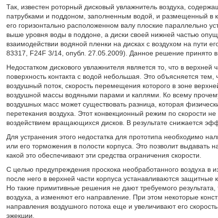
Так, известен роторный дисковый увлажнитель воздуха, содерж
патрубками и поддоном, заполненным водой, и размещенный в 
его горизонтально расположенном валу плоские параллельно ус
выше уровня воды в поддоне, а диски своей нижней частью опущ
взаимодействии водяной пленки на дисках с воздухом на пути е
83317, F24F 3/14, опубл. 27.05.2009). Данное решение принято в
Недостатком дискового увлажнителя является то, что в верхней ча
поверхность контакта с водой небольшая. Это объясняется тем,
воздушный поток, скорость перемещения которого в зоне верхн
воздушной массы водяными парами и каплями. Ко всему проче
воздушных масс может существовать разница, которая физичес
перетекания воздуха. Этот конвекционный режим по скорости не
воздействием вращающихся дисков. В результате снижается эф
Для устранения этого недостатка для прототипа необходимо на
или его торможения в полости корпуса. Это позволит выдавать н
какой это обеспечивают эти средства ограничения скорости.
С целью предупреждения проскока необработанного воздуха в из
после него в верхней части корпуса устанавливаются защитные к
Но такие примитивные решения не дают требуемого результата, 
воздуха, а изменяют его направление. При этом некоторые конс
направления воздушного потока еще и увеличивают его скорость 
эжекции.