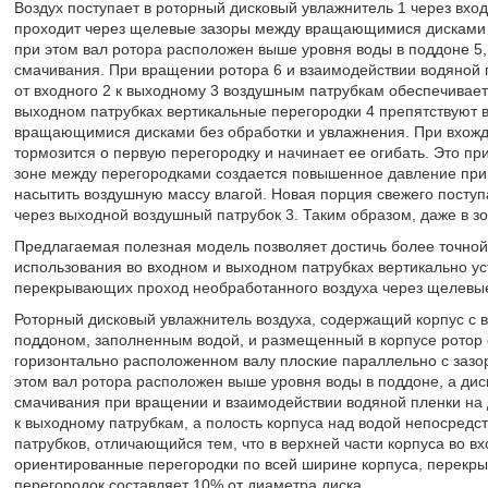
Воздух поступает в роторный дисковый увлажнитель 1 через вход
проходит через щелевые зазоры между вращающимися дисками 7
при этом вал ротора расположен выше уровня воды в поддоне 5,
смачивания. При вращении ротора 6 и взаимодействии водяной п
от входного 2 к выходному 3 воздушным патрубкам обеспечивает
выходном патрубках вертикальные перегородки 4 препятствуют 
вращающимися дисками без обработки и увлажнения. При вхожде
тормозится о первую перегородку и начинает ее огибать. Это при
зоне между перегородками создается повышенное давление при н
насытить воздушную массу влагой. Новая порция свежего посту
через выходной воздушный патрубок 3. Таким образом, даже в зо
Предлагаемая полезная модель позволяет достичь более точной
использования во входном и выходном патрубках вертикально ус
перекрывающих проход необработанного воздуха через щелевы
Роторный дисковый увлажнитель воздуха, содержащий корпус с
поддоном, заполненным водой, и размещенный в корпусе ротор
горизонтально расположенном валу плоские параллельно с зазор
этом вал ротора расположен выше уровня воды в поддоне, а дис
смачивания при вращении и взаимодействии водяной пленки на д
к выходному патрубкам, а полость корпуса над водой непосредс
патрубков, отличающийся тем, что в верхней части корпуса во 
ориентированные перегородки по всей ширине корпуса, перекры
перегородок составляет 10% от диаметра диска.