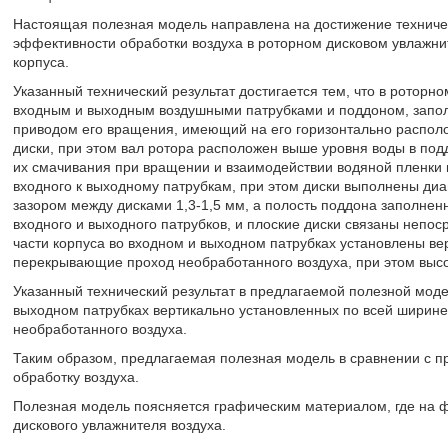
Настоящая полезная модель направлена на достижение техниче
эффективности обработки воздуха в роторном дисковом увлажнит
корпуса.
Указанный технический результат достигается тем, что в роторн
входным и выходным воздушными патрубками и поддоном, запол
приводом его вращения, имеющий на его горизонтально распол
диски, при этом вал ротора расположен выше уровня воды в под
их смачивания при вращении и взаимодействии водяной пленки н
входного к выходному патрубкам, при этом диски выполнены ди
зазором между дисками 1,3-1,5 мм, а полость поддона заполнен
входного и выходного патрубков, и плоские диски связаны непос
части корпуса во входном и выходном патрубках установлены ве
перекрывающие проход необработанного воздуха, при этом высо
Указанный технический результат в предлагаемой полезной моде
выходном патрубках вертикально установленных по всей ширин
необработанного воздуха.
Таким образом, предлагаемая полезная модель в сравнении с 
обработку воздуха.
Полезная модель поясняется графическим материалом, где на ф
дискового увлажнителя воздуха.