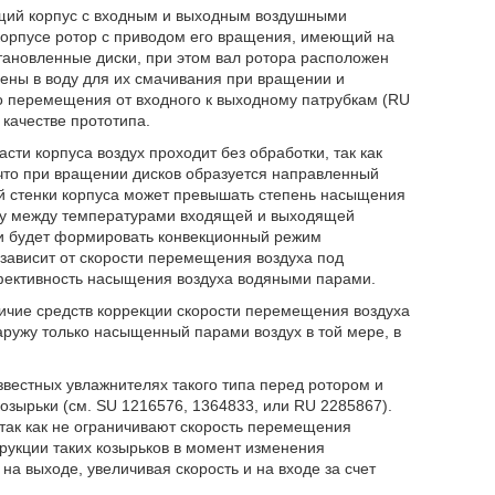
ащий корпус с входным и выходным воздушными
корпусе ротор с приводом его вращения, имеющий на
тановленные диски, при этом вал ротора расположен
ены в воду для их смачивания при вращении и
го перемещения от входного к выходному патрубкам (RU
 качестве прототипа.
сти корпуса воздух проходит без обработки, так как
 что при вращении дисков образуется направленный
ей стенки корпуса может превышать степень насыщения
му между температурами входящей и выходящей
ки будет формировать конвекционный режим
 зависит от скорости перемещения воздуха под
фективность насыщения воздуха водяными парами.
личие средств коррекции скорости перемещения воздуха
аружу только насыщенный парами воздух в той мере, в
вестных увлажнителях такого типа перед ротором и
озырьки (см. SU 1216576, 1364833, или RU 2285867).
так как не ограничивают скорость перемещения
трукции таких козырьков в момент изменения
на выходе, увеличивая скорость и на входе за счет