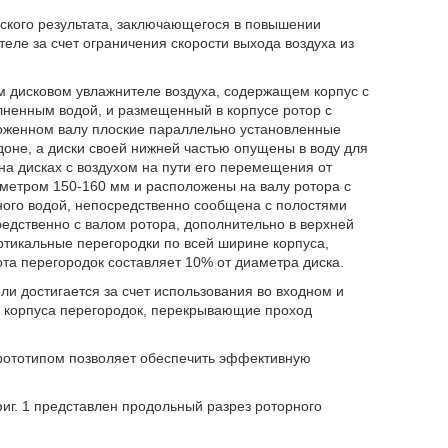
ского результата, заключающегося в повышении
еле за счет ограничения скорости выхода воздуха из
ом дисковом увлажнителе воздуха, содержащем корпус с
ненным водой, и размещенный в корпусе ротор с
оженном валу плоские параллельно установленные
доне, а диски своей нижней частью опущены в воду для
а дисках с воздухом на пути его перемещения от
аметром 150-160 мм и расположены на валу ротора с
ного водой, непосредственно сообщена с полостями
редственно с валом ротора, дополнительно в верхней
ртикальные перегородки по всей ширине корпуса,
та перегородок составляет 10% от диаметра диска.
ли достигается за счет использования во входном и
е корпуса перегородок, перекрывающие проход
прототипом позволяет обеспечить эффективную
иг. 1 представлен продольный разрез роторного