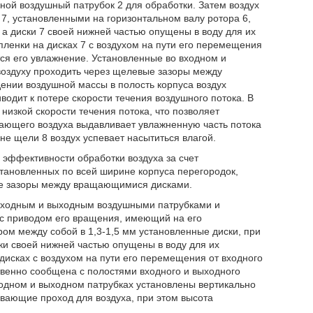
ной воздушный патрубок 2 для обработки. Затем воздух
, установленными на горизонтальном валу ротора 6,
 а диски 7 своей нижней частью опущены в воду для их
ленки на дисках 7 с воздухом на пути его перемещения
ся его увлажнение. Установленные во входном и
воздуху проходить через щелевые зазоры между
нии воздушной массы в полость корпуса воздух
водит к потере скорости течения воздушного потока. В
изкой скорости течения потока, что позволяет
пающего воздуха выдавливает увлажненную часть потока
не щели 8 воздух успевает насытиться влагой.
 эффективности обработки воздуха за счет
тановленных по всей ширине корпуса перегородок,
е зазоры между вращающимися дисками.
 входным и выходным воздушными патрубками и
 с приводом его вращения, имеющий на его
ом между собой в 1,3-1,5 мм установленные диски, при
ки своей нижней частью опущены в воду для их
исках с воздухом на пути его перемещения от входного
твенно сообщена с полостями входного и выходного
входном и выходном патрубках установлены вертикально
вающие проход для воздуха, при этом высота