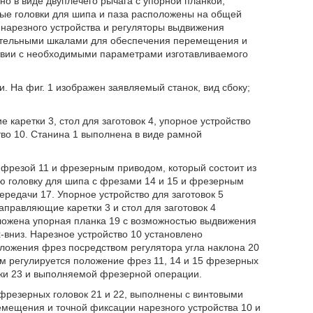
но в виде двуплечего рычага с упорной планкой,
ные головки для шипа и паза расположены на общей
 нарезного устройства и регуляторы выдвижения
ительными шкалами для обеспечения перемещения и
ствии с необходимыми параметрами изготавливаемого
 На фиг. 1 изображен заявляемый станок, вид сбоку;
 каретки 3, стол для заготовок 4, упорное устройство
ство 10. Станина 1 выполнена в виде рамной
 фрезой 11 и фрезерным приводом, который состоит из
ую головку для шипа с фрезами 14 и 15 и фрезерным
ередачи 17. Упорное устройство для заготовок 5
аправляющие каретки 3 и стол для заготовок 4
оложена упорная планка 19 с возможностью выдвижения
-вниз. Нарезное устройство 10 установлено
оложения фрез посредством регулятора угла наклона 20
м регулируется положение фрез 11, 14 и 15 фрезерных
вки 23 и выполняемой фрезерной операции.
фрезерных головок 21 и 22, выполнены с винтовыми
ещения и точной фиксации нарезного устройства 10 и