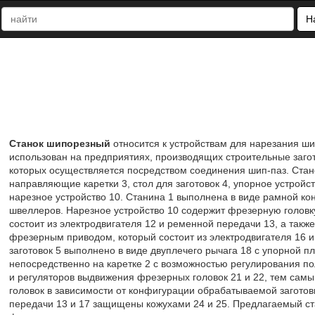
Н
Станок шипорезный
относится к устройствам для нарезания шип
использован на предприятиях, производящих строительные загот
которых осуществляется посредством соединения шип-паз. Стано
направляющие каретки 3, стол для заготовок 4, упорное устройств
нарезное устройство 10. Станина 1 выполнена в виде рамной кон
швеллеров. Нарезное устройство 10 содержит фрезерную головк
состоит из электродвигателя 12 и ременной передачи 13, а такж
фрезерным приводом, который состоит из электродвигателя 16 и
заготовок 5 выполнено в виде двуплечего рычага 18 с упорной п
непосредственно на каретке 2 с возможностью регулирования п
и регуляторов выдвижения фрезерных головок 21 и 22, тем самы
головок в зависимости от конфигурации обрабатываемой загото
передачи 13 и 17 защищены кожухами 24 и 25. Предлагаемый ст