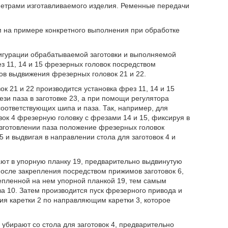
метрами изготавливаемого изделия. Ременные передачи
 на примере конкретного выполнения при обработке
фигурации обрабатываемой заготовки и выполняемой
з 11, 14 и 15 фрезерных головок посредством
ров выдвижения фрезерных головок 21 и 22.
 21 и 22 производится установка фрез 11, 14 и 15
зи паза в заготовке 23, а при помощи регулятора
соответствующих шипа и паза. Так, например, для
вок 4 фрезерную головку с фрезами 14 и 15, фиксируя в
зготовлении паза положение фрезерных головок
 и выдвигая в направлении стола для заготовок 4 и
рают в упорную планку 19, предварительно выдвинутую
После закрепления посредством прижимов заготовок 6,
крепленной на нем упорной планкой 19, тем самым
а 10. Затем производится пуск фрезерного привода и
я каретки 2 по направляющим каретки 3, которое
убирают со стола для заготовок 4, предварительно