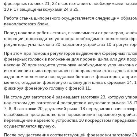
фрезерных головок 21, 22 в соответствии с необходимыми пара
13 и 17 защищены кожухами 24 и 25.
Работа станка шипорезного осуществляется следующим образом
пенопластового блока.
Перед началом работы станка, в зависимости от размеров, кон
операции, производится установка необходимого положения фре
регулятора угла наклона 20 нарезного устройства 10 и регулято
При этом при помощи регуляторов выдвижения фрезерных головок
фрезерных головок в положение для прорези шипа или для проре
наклона 20 производится установка необходимого угла наклона 
изготовления шипа передвигают в направлении стола для загото
заданном положении посредством болтовых фиксаторов, а при и
меняют, отодвигая фрезерную головку для шипа с фрезами 14, 15
фиксируя фрезерную головку с фрезой 11.
На столе для заготовок 4 размещают заготовку 23, которую упи
над столом для заготовок 4 посредством двуплечего рычага 18. 
7, 8, 9 заготовки 20, двуплечий рычаг 18 передвигают вниз с за
освобождая пространство для перемещения нарезного устройств
перемещение нарезного устройства 10 посредством передвижени
осуществляется вручную.
После осуществления соответствующей фрезеровки заготовку 23 