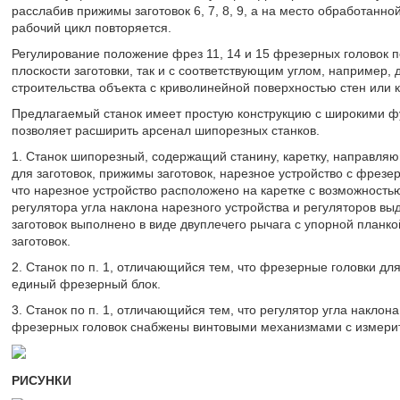
расслабив прижимы заготовок 6, 7, 8, 9, а на место обработанно
рабочий цикл повторяется.
Регулирование положение фрез 11, 14 и 15 фрезерных головок п
плоскости заготовки, так и с соответствующим углом, например
строительства объекта с криволинейной поверхностью стен или 
Предлагаемый станок имеет простую конструкцию с широкими 
позволяет расширить арсенал шипорезных станков.
1. Станок шипорезный, содержащий станину, каретку, направляющ
для заготовок, прижимы заготовок, нарезное устройство с фрез
что нарезное устройство расположено на каретке с возможност
регулятора угла наклона нарезного устройства и регуляторов вы
заготовок выполнено в виде двуплечего рычага с упорной планк
заготовок.
2. Станок по п. 1, отличающийся тем, что фрезерные головки д
единый фрезерный блок.
3. Станок по п. 1, отличающийся тем, что регулятор угла наклон
фрезерных головок снабжены винтовыми механизмами с измери
РИСУНКИ