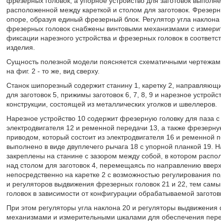
фрезерных головок, а упорное устройство для заготовок выполне
расположенной между кареткой и столом для заготовок. Фрезер
опоре, образуя единый фрезерный блок. Регулятор угла наклона
фрезерных головок снабжены винтовыми механизмами с измер
фиксации нарезного устройства и фрезерных головок в соответ
изделия.
Сущность полезной модели поясняется схематичными чертежами.
на фиг. 2 - то же, вид сверху.
Станок шипорезный содержит станину 1, каретку 2, направляющие
для заготовок 5, прижимы заготовок 6, 7, 8, 9 и нарезное устрой
конструкции, состоящей из металлических уголков и швеллеров.
Нарезное устройство 10 содержит фрезерную головку для паза с
электродвигателя 12 и ременной передачи 13, а также фрезерн
приводом, который состоит из электродвигателя 16 и ременной п
выполнено в виде двуплечего рычага 18 с упорной планкой 19. Н
закреплены на станине с зазором между собой, в котором расп
над столом для заготовок 4, перемещаясь по направлению вверх
непосредственно на каретке 2 с возможностью регулирования п
и регуляторов выдвижения фрезерных головок 21 и 22, тем самы
головок в зависимости от конфигурации обрабатываемой загото
При этом регуляторы угла наклона 20 и регуляторы выдвижения 
механизмами и измерительными шкалами для обеспечения перем