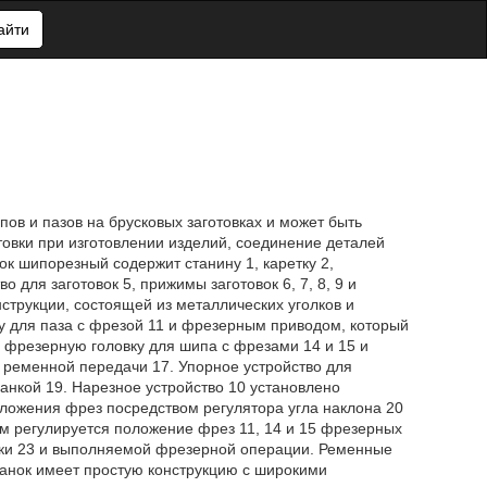
айти
ов и пазов на брусковых заготовках и может быть
овки при изготовлении изделий, соединение деталей
к шипорезный содержит станину 1, каретку 2,
о для заготовок 5, прижимы заготовок 6, 7, 8, 9 и
струкции, состоящей из металлических уголков и
у для паза с фрезой 11 и фрезерным приводом, который
е фрезерную головку для шипа с фрезами 14 и 15 и
 ременной передачи 17. Упорное устройство для
ланкой 19. Нарезное устройство 10 установлено
оложения фрез посредством регулятора угла наклона 20
м регулируется положение фрез 11, 14 и 15 фрезерных
вки 23 и выполняемой фрезерной операции. Ременные
анок имеет простую конструкцию с широкими