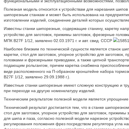
функциональными и эксплуатационными возможностями, позволя
Полезная модель относится к устройствам для нарезания шипов и 
шипорезным станкам и может быть использована на предприятия
изготовлении изделий, соединение деталей которых осуществля
Известны станки шипорезные, содержащие станину, каретку напр
устройство для заготовок, прижимы заготовок, фрезерные головк
МПК B27F 1/12, заявлено 02.03.1971 г. и авт. свид. СССР
15851
Наиболее близким по технической сущности является станок ши
каретки, стол для заготовок, упорное устройство для заготовок,
головками и фрезерными приводами, а также цепной транспорте
подающим рольгангом, причем каретка снабжена приспособлени
виде расположенного на П-образном кронштейне набора тормозн
B27F 1/12, заявлено 29.09.1988 г.).
Известные станки шипорезные имеют сложную конструкцию и тру
при переходе на другую номенклатуру изделий.
Техническим результатом полезной модели является упрощение 
Технический результат достигается тем, что в станке шипорезно
стол для заготовок, упорное устройство для заготовок, прижимы
для шипа и паза, согласно полезной модели нарезное устройств
регулирования положения фрез посредством регулятора угла на