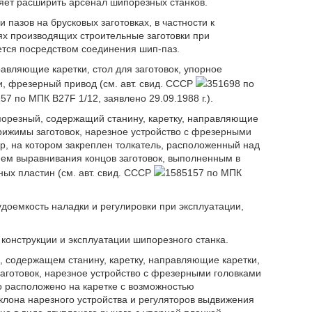
ет расширить арсенал шипорезных станков.
пазов на брусковых заготовках, в частности к
х производящих строительные заготовки при
ется посредством соединения шип-паз.
авляющие каретки, стол для заготовок, упорное
и, фрезерный привод (см. авт. свид. СССР
351698 по
57 по МПК B27F 1/12, заявлено 29.09.1988 г.).
порезный, содержащий станину, каретку, направляющие
 прижимы заготовок, нарезное устройство с фрезерными
р, на котором закреплен толкатель, расположенный над
ем выравнивания концов заготовок, выполненным в
ых пластин (см. авт. свид. СССР
1585157 по МПК
доемкость наладки и регулировки при эксплуатации,
конструкции и эксплуатации шипорезного станка.
м, содержащем станину, каретку, направляющие каретки,
 заготовок, нарезное устройство с фрезерными головками
о расположено на каретке с возможностью
клона нарезного устройства и регуляторов выдвижения