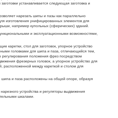
й заготовки устанавливается следующая заготовка и
озволяет нарезать шипы и пазы как параллельно
, для изготовления унифицированных элементов для
крыши, например купольных (сферических) зданий.
функциональными и эксплуатационными возможностями,
ие каретки, стол для заготовок, упорное устройство
ерными головками для шипа и паза, отличающийся тем,
ью регулирования положения фрез посредством
движения фрезерных головок, а упорное устройство для
ой, расположенной между кареткой и столом для
ля шипа и паза расположены на общей опоре, образуя
а нарезного устройства и регуляторы выдвижения
тельными шкалами.