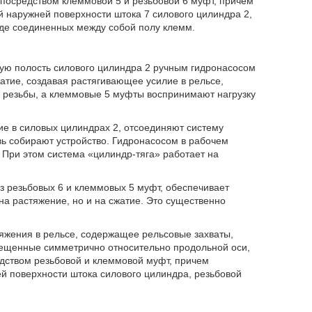
 посредством клеммовой 5 и резьбовой 6 муфт, причем
 наружней поверхности штока 7 силового цилиндра 2,
иде соединенных между собой полу клемм.
ую полость силового цилиндра 2 ручным гидронасосом
атие, создавая растягивающее усилие в рельсе,
резьбы, а клеммовые 5 муфты воспринимают нагрузку
е в силовых цилиндрах 2, отсоединяют систему
вь собирают устройство. Гидронасосом в рабочем
 При этом система «цилиндр-тяга» работает на
з резьбовых 6 и клеммовых 5 муфт, обеспечивает
на растяжение, но и на сжатие. Это существенно
яжения в рельсе, содержащее рельсовые захваты,
мещенные симметрично относительно продольной оси,
едством резьбовой и клеммовой муфт, причем
й поверхности штока силового цилиндра, резьбовой