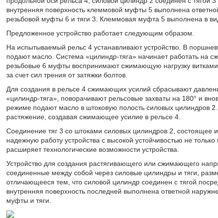
продольной оси рельса 4, силовой цилиндр 2 соединен с тягой 3
внутренняя поверхность клеммовой муфты 5 выполнена ответной
резьбовой муфты 6 и тяги 3. Клеммовая муфта 5 выполнена в в
Предложенное устройство работает следующим образом.
На испытываемый рельс 4 устанавливают устройство. В поршнев
подают масло. Система «цилиндр-тяга» начинает работать на сж
резьбовые 6 муфты воспринимают сжимающую нагрузку витками 
за счет сил трения от затяжки болтов.
Для создания в рельсе 4 сжимающих усилий сбрасывают давлени
«цилиндр-тяга», поворачивают рельсовые захваты на 180° и вно
режиме подают масло в штоковую полость силовых цилиндров 2.
растяжение, создавая сжимающее усилие в рельсе 4.
Соединение тяг 3 со штоками силовых цилиндров 2, состоящее и
надежную работу устройства с высокой устойчивостью не только 
расширяет технологические возможности устройства.
Устройство для создания растягивающего или сжимающего напр
соединенные между собой через силовые цилиндры и тяги, раз
отличающееся тем, что силовой цилиндр соединен с тягой поср
внутренняя поверхность последней выполнена ответной наружне
муфты и тяги.