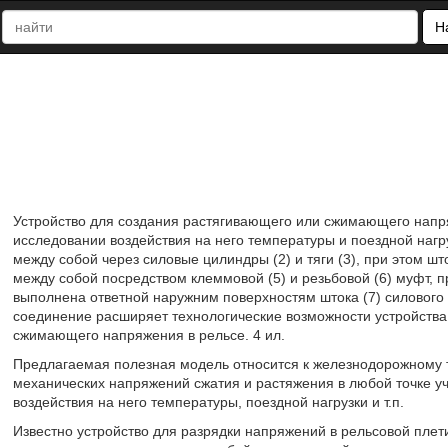
Н
Устройство для создания растягивающего или сжимающего напря
исследовании воздействия на него температуры и поездной нагр
между собой через силовые цилиндры (2) и тяги (3), при этом што
между собой посредством клеммовой (5) и резьбовой (6) муфт, 
выполнена ответной наружним поверхностям штока (7) силового ци
соединение расширяет технологические возможности устройства з
сжимающего напряжения в рельсе. 4 ил.
Предлагаемая полезная модель относится к железнодорожному т
механических напряжений сжатия и растяжения в любой точке уч
воздействия на него температуры, поездной нагрузки и т.п.
Известно устройство для разрядки напряжений в рельсовой плет