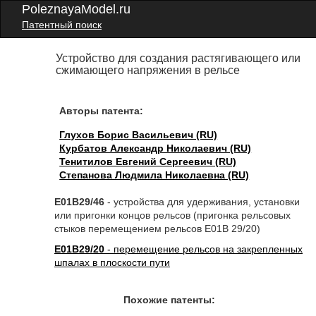
PoleznayaModel.ru
Патентный поиск
Устройство для создания растягивающего или
сжимающего напряжения в рельсе
Авторы патента:
Глухов Борис Васильевич (RU)
Курбатов Александр Николаевич (RU)
Тенитилов Евгений Сергеевич (RU)
Степанова Людмила Николаевна (RU)
E01B29/46
- устройства для удерживания, установки
или пригонки концов рельсов (пригонка рельсовых
стыков перемещением рельсов E01B 29/20)
E01B29/20
- перемещение рельсов на закрепленных
шпалах в плоскости пути
Похожие патенты: