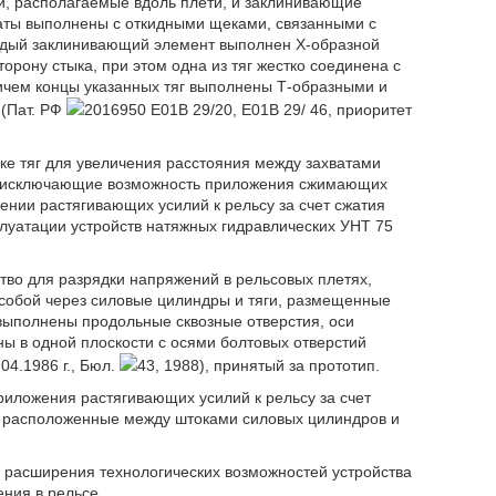
и, располагаемые вдоль плети, и заклинивающие
ваты выполнены с откидными щеками, связанными с
аждый заклинивающий элемент выполнен Х-образной
рону стыка, при этом одна из тяг жестко соединена с
ричем концы указанных тяг выполнены Т-образными и
(Пат. РФ
2016950 E01B 29/20, E01B 29/ 46, приоритет
вке тяг для увеличения расстояния между захватами
, исключающие возможность приложения сжимающих
ении растягивающих усилий к рельсу за счет сжатия
луатации устройств натяжных гидравлических УНТ 75
тво для разрядки напряжений в рельсовых плетях,
обой через силовые цилиндры и тяги, размещенные
 выполнены продольные сквозные отверстия, оси
ны в одной плоскости с осями болтовых отверстий
04.1986 г., Бюл.
43, 1988), принятый за прототип.
риложения растягивающих усилий к рельсу за счет
ы, расположенные между штоками силовых цилиндров и
а расширения технологических возможностей устройства
ния в рельсе.