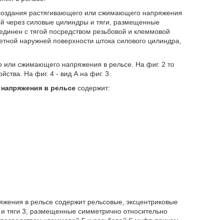
ля создания растягивающего или сжимающего напряжения
ой через силовые цилиндры и тяги, размещенные
единен с тягой посредством резьбовой и клеммовой
етной наружней поверхности штока силового цилиндра,
о или сжимающего напряжения в рельсе. На фиг. 2 то
ства. На фиг. 4 - вид А на фиг. 3.
 напряжения в рельсе
содержит:
жения в рельсе содержит рельсовые, эксцентриковые
 и тяги 3, размещенные симметрично относительно