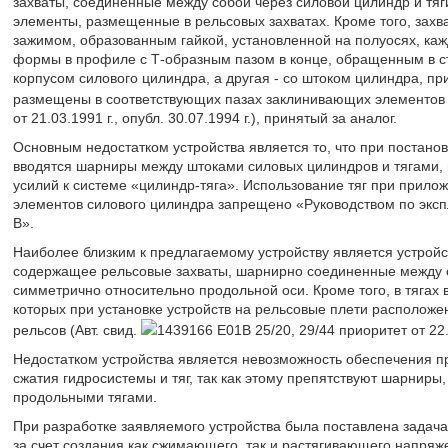
захваты, соединенные между собой через силовой цилиндр и тяг
элементы, размещенные в рельсовых захватах. Кроме того, зах
зажимом, образованным гайкой, установленной на полуосях, к
формы в профиле с Т-образным пазом в конце, обращенным в сто
корпусом силового цилиндра, а другая - со штоком цилиндра, п
размещены в соответствующих пазах заклинивающих элементов 
от 21.03.1991 г., опубл. 30.07.1994 г.), принятый за аналог.
Основным недостатком устройства является то, что при постано
вводятся шарниры между штоками силовых цилиндров и тягами
усилий к системе «цилиндр-тяга». Использование тяг при прилож
элементов силового цилиндра запрещено «Руководством по эксп
В».
Наиболее близким к предлагаемому устройству является устройс
содержащее рельсовые захваты, шарнирно соединенные между с
симметрично относительно продольной оси. Кроме того, в тягах
которых при установке устройств на рельсовые плети расположе
рельсов (Авт. свид.
1439166 E01B 25/20, 29/44 приоритет от 22.
Недостатком устройства является невозможность обеспечения п
сжатия гидросистемы и тяг, так как этому препятствуют шарнир
продольными тягами.
При разработке заявляемого устройства была поставлена задач
за счет создания как сжимающего, так и растягивающего напряже