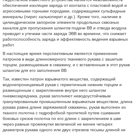
обеспечения изоляции заряда от контакта с пластовой водой и
агрессивными горными породами, содержащими сульфидные
минералы (пирит, халькопирит и др.). Кроме того, наличие в
цилиндрическом запорном элементе продольных сквозных
каналов для пропускания шлангов подачи ВВ и отвода воздуха
приводит к утечкам части заряда ЭВВ во времени, что снижает
работоспособность заряда и эффективность ведения взрывных
работ.
В настоящее время перспективным является применение
патронов в виде длинномерного тканевого рукава с зашитым
торцем, размещаемым в скважину, и с вставленным в этот рукав
шлангом для его заполнения ВВ.
Так, известен патрон взрывчатого вещества, содержащий
водонепроницаемый рукав с герметичным нижним торцем и
размещенным с закреплением внутри него шлангом
пневмозарядчика, рукав заполняют неводоустойчивым
гранулированным промышленным взрывчатым веществом, длина
рукава равна длине заряжаемой скважины, рукав выполнен из
тканого полотна с гидрофобной пропиткой путем сшивания
боковых срезов полотна по его длине с закреплением в шве
через равные промежутки величиной не менее четырех
диаметров рукава одного или двух отрезков тесьмы длиной не