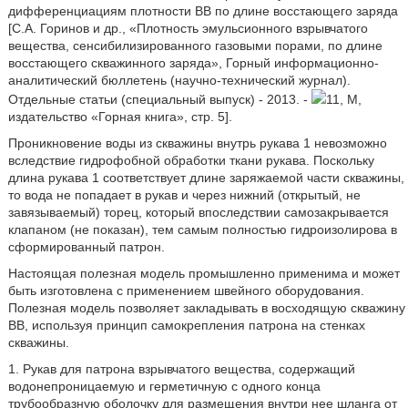
дифференциациям плотности ВВ по длине восстающего заряда
[С.А. Горинов и др., «Плотность эмульсионного взрывчатого
вещества, сенсибилизированного газовыми порами, по длине
восстающего скважинного заряда», Горный информационно-
аналитический бюллетень (научно-технический журнал).
Отдельные статьи (специальный выпуск) - 2013. -
11, М,
издательство «Горная книга», стр. 5].
Проникновение воды из скважины внутрь рукава 1 невозможно
вследствие гидрофобной обработки ткани рукава. Поскольку
длина рукава 1 соответствует длине заряжаемой части скважины,
то вода не попадает в рукав и через нижний (открытый, не
завязываемый) торец, который впоследствии самозакрывается
клапаном (не показан), тем самым полностью гидроизолирова в
сформированный патрон.
Настоящая полезная модель промышленно применима и может
быть изготовлена с применением швейного оборудования.
Полезная модель позволяет закладывать в восходящую скважину
ВВ, используя принцип самокрепления патрона на стенках
скважины.
1. Рукав для патрона взрывчатого вещества, содержащий
водонепроницаемую и герметичную с одного конца
трубообразную оболочку для размещения внутри нее шланга от