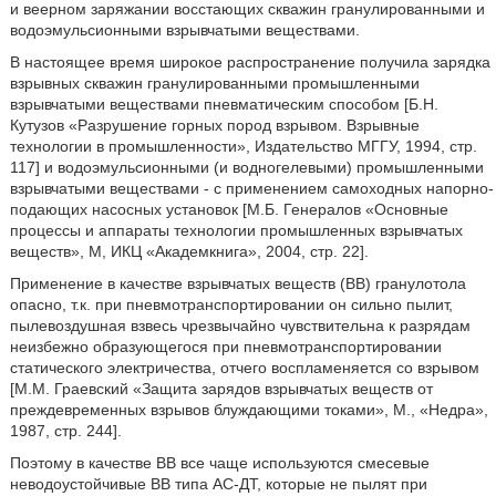
и веерном заряжании восстающих скважин гранулированными и
водоэмульсионными взрывчатыми веществами.
В настоящее время широкое распространение получила зарядка
взрывных скважин гранулированными промышленными
взрывчатыми веществами пневматическим способом [Б.Н.
Кутузов «Разрушение горных пород взрывом. Взрывные
технологии в промышленности», Издательство МГГУ, 1994, стр.
117] и водоэмульсионными (и водногелевыми) промышленными
взрывчатыми веществами - с применением самоходных напорно-
подающих насосных установок [М.Б. Генералов «Основные
процессы и аппараты технологии промышленных взрывчатых
веществ», М, ИКЦ «Академкнига», 2004, стр. 22].
Применение в качестве взрывчатых веществ (ВВ) гранулотола
опасно, т.к. при пневмотранспортировании он сильно пылит,
пылевоздушная взвесь чрезвычайно чувствительна к разрядам
неизбежно образующегося при пневмотранспортировании
статического электричества, отчего воспламеняется со взрывом
[М.М. Граевский «Защита зарядов взрывчатых веществ от
преждевременных взрывов блуждающими токами», М., «Недра»,
1987, стр. 244].
Поэтому в качестве ВВ все чаще используются смесевые
неводоустойчивые ВВ типа АС-ДТ, которые не пылят при