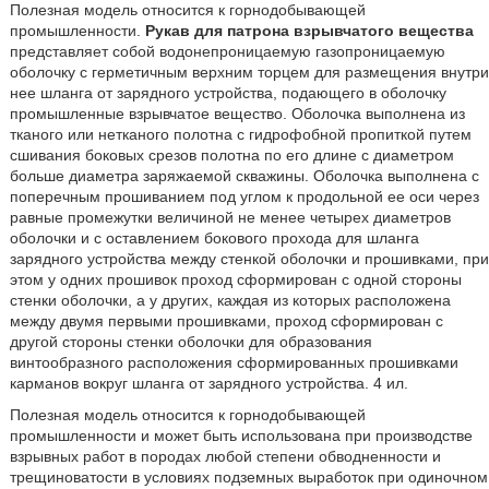
Полезная модель относится к горнодобывающей
промышленности.
Рукав для патрона взрывчатого вещества
представляет собой водонепроницаемую газопроницаемую
оболочку с герметичным верхним торцем для размещения внутри
нее шланга от зарядного устройства, подающего в оболочку
промышленные взрывчатое вещество. Оболочка выполнена из
тканого или нетканого полотна с гидрофобной пропиткой путем
сшивания боковых срезов полотна по его длине с диаметром
больше диаметра заряжаемой скважины. Оболочка выполнена с
поперечным прошиванием под углом к продольной ее оси через
равные промежутки величиной не менее четырех диаметров
оболочки и с оставлением бокового прохода для шланга
зарядного устройства между стенкой оболочки и прошивками, при
этом у одних прошивок проход сформирован с одной стороны
стенки оболочки, а у других, каждая из которых расположена
между двумя первыми прошивками, проход сформирован с
другой стороны стенки оболочки для образования
винтообразного расположения сформированных прошивками
карманов вокруг шланга от зарядного устройства. 4 ил.
Полезная модель относится к горнодобывающей
промышленности и может быть использована при производстве
взрывных работ в породах любой степени обводненности и
трещиноватости в условиях подземных выработок при одиночном