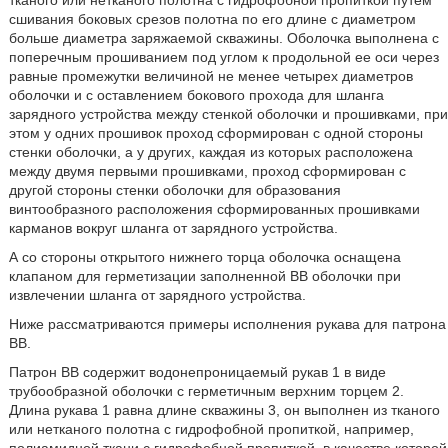
тканого или нетканого полотна с гидрофобной пропиткой путем
сшивания боковых срезов полотна по его длине с диаметром
больше диаметра заряжаемой скважины. Оболочка выполнена с
поперечным прошиванием под углом к продольной ее оси через
равные промежутки величиной не менее четырех диаметров
оболочки и с оставлением бокового прохода для шланга
зарядного устройства между стенкой оболочки и прошивками, при
этом у одних прошивок проход сформирован с одной стороны
стенки оболочки, а у других, каждая из которых расположена
между двумя первыми прошивками, проход сформирован с
другой стороны стенки оболочки для образования
винтообразного расположения сформированных прошивками
карманов вокруг шланга от зарядного устройства.
А со стороны открытого нижнего торца оболочка оснащена
клапаном для герметизации заполненной ВВ оболочки при
извлечении шланга от зарядного устройства.
Ниже рассматриваются примеры исполнения рукава для патрона
ВВ.
Патрон ВВ содержит водонепроницаемый рукав 1 в виде
трубообразной оболочки с герметичным верхним торцем 2.
Длина рукава 1 равна длине скважины 3, он выполнен из тканого
или нетканого полотна с гидрофобной пропиткой, например,