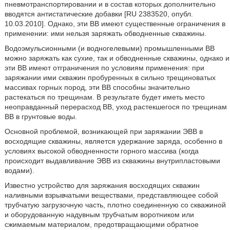
пневмотранспортировании и в состав которых дополнительно
вводятся антистатические добавки [RU 2383520, опубл.
10.03.2010]. Однако, эти ВВ имеют существенные ограничения в
применении: ими нельзя заряжать обводненные скважины.
Водоэмульсионными (и водногелевыми) промышленными ВВ
можно заряжать как сухие, так и обводненные скважины, однако и
эти ВВ имеют отграничения по условиям применения: при
заряжании ими скважин пробуренных в сильно трещиноватых
массивах горных пород, эти ВВ способны значительно
растекаться по трещинам. В результате будет иметь место
неоправданный перерасход ВВ, уход растекшегося по трещинам
ВВ в грунтовые воды.
Основной проблемой, возникающей при заряжании ЭВВ в
восходящие скважины, является удержание заряда, особенно в
условиях высокой обводненности горного массива (когда
происходит выдавливание ЭВВ из скважины внутрипластовыми
водами).
Известно устройство для заряжания восходящих скважин
наливными взрывчатыми веществами, представляющее собой
трубчатую загрузочную часть, плотно соединенную со скважиной
и оборудованную надувным трубчатым воротником или
сжимаемым материалом, предотвращающими обратное