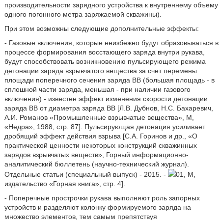
производительности зарядного устройства к внутреннему объему
одного погонного метра заряжаемой скважины).
При этом возможны следующие дополнительные эффекты:
- Газовые включения, которые неизбежно будут образовываться в
процессе формирования восстающего заряда внутри рукава,
будут способствовать возникновению пульсирующего режима
детонации заряда взрывчатого вещества за счет перемены
площади поперечного сечения заряда ВВ (большая площадь - в
сплошной части заряда, меньшая - при наличии газового
включения) - известен эффект изменения скорости детонации
заряда ВВ от диаметра заряда ВВ [Л.В. Дубнов, Н.С. Бахаревич,
А.И. Романов «Промышленные взрывчатые вещества», М,
«Недра», 1988, стр. 87]. Пульсирующая детонация усиливает
дробящий эффект действия взрыва [С.А. Горинов и др., «О
практической ценности некоторых конструкций скважинных
зарядов взрывчатых веществ», Горный информационно-
аналитический бюллетень (научно-технический журнал).
Отдельные статьи (специальный выпуск) - 2015. -
01, М,
издательство «Горная книга», стр. 4].
- Поперечные прострочки рукава выполняют роль запорных
устройств и разделяют колонку формируемого заряда на
множество элементов, тем самым препятствуя