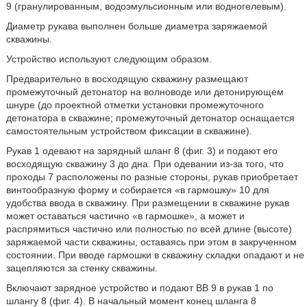
9 (гранулированным, водоэмульсионным или водногелевым).
Диаметр рукава выполнен больше диаметра заряжаемой
скважины.
Устройство используют следующим образом.
Предварительно в восходящую скважину размещают
промежуточный детонатор на волноводе или детонирующем
шнуре (до проектной отметки установки промежуточного
детонатора в скважине; промежуточный детонатор оснащается
самостоятельным устройством фиксации в скважине).
Рукав 1 одевают на зарядный шланг 8 (фиг. 3) и подают его
восходящую скважину 3 до дна. При одевании из-за того, что
проходы 7 расположены по разные стороны, рукав приобретает
винтообразную форму и собирается «в гармошку» 10 для
удобства ввода в скважину. При размещении в скважине рукав
может оставаться частично «в гармошке», а может и
распрямиться частично или полностью по всей длине (высоте)
заряжаемой части скважины, оставаясь при этом в закрученном
состоянии. При вводе гармошки в скважину складки опадают и не
зацепляются за стенку скважины.
Включают зарядное устройство и подают ВВ 9 в рукав 1 по
шлангу 8 (фиг. 4). В начальный момент конец шланга 8