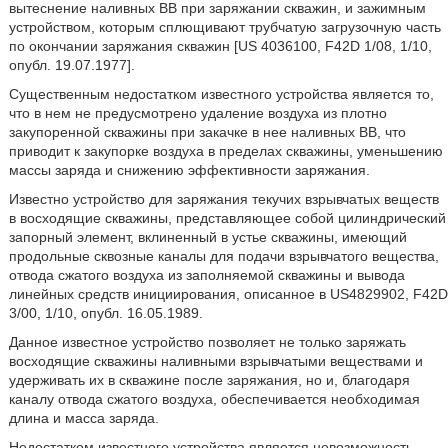
вытеснение наливных ВВ при заряжании скважин, и зажимным
устройством, которым сплющивают трубчатую загрузочную часть
по окончании заряжания скважин [US 4036100, F42D 1/08, 1/10,
опубл. 19.07.1977].
Существенным недостатком известного устройства является то,
что в нем не предусмотрено удаление воздуха из плотно
закупоренной скважины при закачке в нее наливных ВВ, что
приводит к закупорке воздуха в пределах скважины, уменьшению
массы заряда и снижению эффективности заряжания.
Известно устройство для заряжания текучих взрывчатых веществ
в восходящие скважины, представляющее собой цилиндрический
запорный элемент, вклиненный в устье скважины, имеющий
продольные сквозные каналы для подачи взрывчатого вещества,
отвода сжатого воздуха из заполняемой скважины и вывода
линейных средств инициирования, описанное в US4829902, F42D
3/00, 1/10, опубл. 16.05.1989.
Данное известное устройство позволяет не только заряжать
восходящие скважины наливными взрывчатыми веществами и
удерживать их в скважине после заряжания, но и, благодаря
каналу отвода сжатого воздуха, обеспечивается необходимая
длина и масса заряда.
Недостатком известного устройства является невозможность