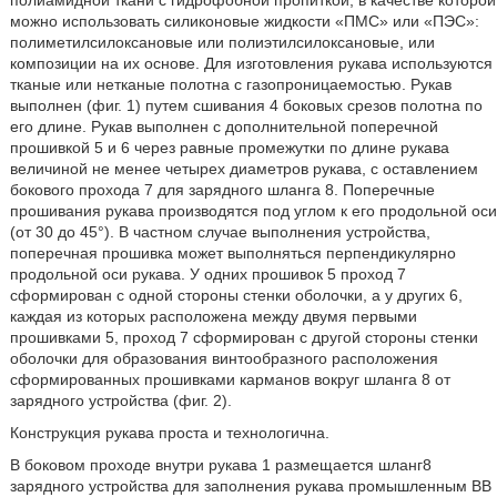
полиамидной ткани с гидрофобной пропиткой, в качестве которой
можно использовать силиконовые жидкости «ПМС» или «ПЭС»:
полиметилсилоксановые или полиэтилсилоксановые, или
композиции на их основе. Для изготовления рукава используются
тканые или нетканые полотна с газопроницаемостью. Рукав
выполнен (фиг. 1) путем сшивания 4 боковых срезов полотна по
его длине. Рукав выполнен с дополнительной поперечной
прошивкой 5 и 6 через равные промежутки по длине рукава
величиной не менее четырех диаметров рукава, с оставлением
бокового прохода 7 для зарядного шланга 8. Поперечные
прошивания рукава производятся под углом к его продольной оси
(от 30 до 45°). В частном случае выполнения устройства,
поперечная прошивка может выполняться перпендикулярно
продольной оси рукава. У одних прошивок 5 проход 7
сформирован с одной стороны стенки оболочки, а у других 6,
каждая из которых расположена между двумя первыми
прошивками 5, проход 7 сформирован с другой стороны стенки
оболочки для образования винтообразного расположения
сформированных прошивками карманов вокруг шланга 8 от
зарядного устройства (фиг. 2).
Конструкция рукава проста и технологична.
В боковом проходе внутри рукава 1 размещается шланг8
зарядного устройства для заполнения рукава промышленным ВВ