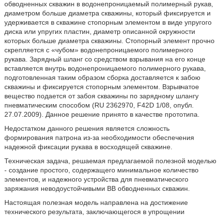
обводненных скважин в водонепроницаемый полимерный рукав,
диаметром больше диаметра скважины, который фиксируется и
удерживается в скважине стопорным элементом в виде упругого
диска или упругих пластин, диаметр описанной окружности
которых больше диаметра скважины. Стопорный элемент прочно
скрепляется с «чубом» водонепроницаемого полимерного
рукава. Зарядный шланг со средством взрывания на его конце
вставляется внутрь водонепроницаемого полимерного рукава,
подготовленная таким образом сборка доставляется к забою
скважины и фиксируется стопорным элементом. Взрывчатое
вещество подается от забоя скважины по зарядному шлангу
пневматическим способом (RU 2362970, F42D 1/08, опубл.
27.07.2009). Данное решение принято в качестве прототипа.
Недостатком данного решения является сложность
формирования патрона из-за необходимости обеспечения
надежной фиксации рукава в восходящей скважине.
Техническая задача, решаемая предлагаемой полезной моделью
- создание простого, содержащего минимальное количество
элементов, и надежного устройства для пневматического
заряжания неводоустойчивыми ВВ обводненных скважин.
Настоящая полезная модель направлена на достижение
технического результата, заключающегося в упрощении