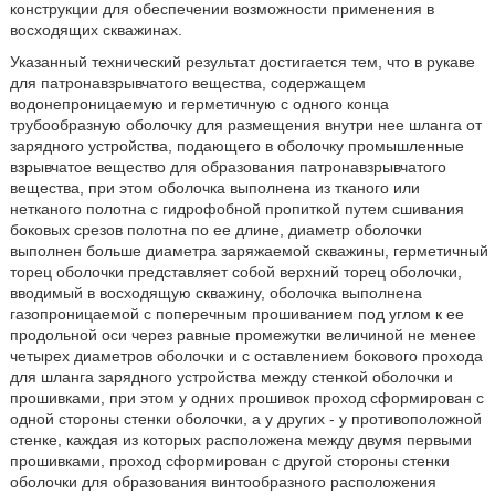
конструкции для обеспечении возможности применения в
восходящих скважинах.
Указанный технический результат достигается тем, что в рукаве
для патронавзрывчатого вещества, содержащем
водонепроницаемую и герметичную с одного конца
трубообразную оболочку для размещения внутри нее шланга от
зарядного устройства, подающего в оболочку промышленные
взрывчатое вещество для образования патронавзрывчатого
вещества, при этом оболочка выполнена из тканого или
нетканого полотна с гидрофобной пропиткой путем сшивания
боковых срезов полотна по ее длине, диаметр оболочки
выполнен больше диаметра заряжаемой скважины, герметичный
торец оболочки представляет собой верхний торец оболочки,
вводимый в восходящую скважину, оболочка выполнена
газопроницаемой с поперечным прошиванием под углом к ее
продольной оси через равные промежутки величиной не менее
четырех диаметров оболочки и с оставлением бокового прохода
для шланга зарядного устройства между стенкой оболочки и
прошивками, при этом у одних прошивок проход сформирован с
одной стороны стенки оболочки, а у других - у противоположной
стенке, каждая из которых расположена между двумя первыми
прошивками, проход сформирован с другой стороны стенки
оболочки для образования винтообразного расположения