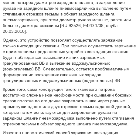
менее четырех диаметров зарядного шланга, а закрепление
рукава на зарядном шланге пневмозарядчика выполнено путем
стягивания отрезков тесьмы в обхват зарядного шланга
пневмозарядчика, при этом диаметр рукава меньше, равен или
больше диаметра скважины [RU 92526, F42D 1/08, опубл.
20.03.2010].
Однако, это устройство позволяет осуществлять заряжание
только нисходящих скважин. При попытке осуществить заряжание
с применением предложенных устройств восходящих скважин,
будет наблюдаться высыпание из них заряжаемых
гранулированных ВВ и вытекание водоэмульсионных
(водногелевых) ВВ. Следовательно, остается проблематичным
формирование восходящих скважинных зарядов
гранулированных и водоэмульсионных (водногелевых) ВВ.
Кроме того, сама конструкция такого тканевого патрона
достаточно сложна из-за необходимости при сшивании боковых
срезов полотна по его длине закреплять в шве через равные
промежутки одного или двух отрезков тесьмы заданной длиной,
которые потом используются для закрепления рукава на
зарядном шланге пневмозарядчика выполнено путем стягивания
отрезков тесьмы в обхват зарядного шланга пневмозарядчика.
Известен пневматический способ заряжания восходящих