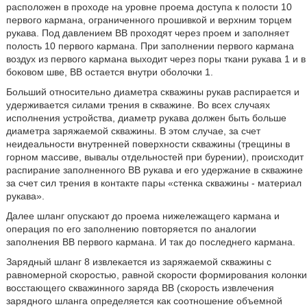
расположен в проходе на уровне проема доступа к полости 10
первого кармана, ограниченного прошивкой и верхним торцем
рукава. Под давлением ВВ проходят через проем и заполняет
полость 10 первого кармана. При заполнении первого кармана
воздух из первого кармана выходит через поры ткани рукава 1 и в
боковом шве, ВВ остается внутри оболочки 1.
Больший относительно диаметра скважины рукав распирается и
удерживается силами трения в скважине. Во всех случаях
исполнения устройства, диаметр рукава должен быть больше
диаметра заряжаемой скважины. В этом случае, за счет
неидеальности внутренней поверхности скважины (трещины в
горном массиве, вывалы отдельностей при бурении), происходит
распирание заполненного ВВ рукава и его удержание в скважине
за счет сил трения в контакте пары «стенка скважины - материал
рукава».
Далее шланг опускают до проема нижележащего кармана и
операция по его заполнению повторяется по аналогии
заполнения ВВ первого кармана. И так до последнего кармана.
Зарядный шланг 8 извлекается из заряжаемой скважины с
равномерной скоростью, равной скорости формирования колонки
восстающего скважинного заряда ВВ (скорость извлечения
зарядного шланга определяется как соотношение объемной