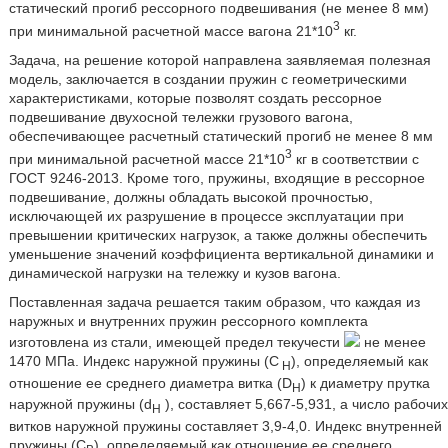
статический прогиб рессорного подвешивания (не менее 8 мм)
3
при минимальной расчетной массе вагона 21*10
кг.
Задача, на решение которой направлена заявляемая полезная
модель, заключается в создании пружин с геометрическими
характеристиками, которые позволят создать рессорное
подвешивание двухосной тележки грузового вагона,
обеспечивающее расчетный статический прогиб не менее 8 мм
3
при минимальной расчетной массе 21*10
кг в соответствии с
ГОСТ 9246-2013. Кроме того, пружины, входящие в рессорное
подвешивание, должны обладать высокой прочностью,
исключающей их разрушение в процессе эксплуатации при
превышении критических нагрузок, а также должны обеспечить
уменьшение значений коэффициента вертикальной динамики и
динамической нагрузки на тележку и кузов вагона.
Поставленная задача решается таким образом, что каждая из
наружных и внутренних пружин рессорного комплекта
изготовлена из стали, имеющей предел текучести
не менее
1470 МПа. Индекс наружной пружины (C
), определяемый как
Н
отношение ее среднего диаметра витка (D
) к диаметру прутка
Н
наружной пружины (d
), составляет 5,667-5,931, а число рабочих
Н
витков наружной пружины составляет 3,9-4,0. Индекс внутренней
пружины (C
), определяемый как отношение ее среднего