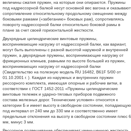
величины сжатия пружин, на которые они опираются. Пружины
под надрессорной балкой несут основной вес вагона и оказывают
сопротивление относительному продольному смещению между
боковыми рамами («забеганию» боковых рам), сопротивляясь
повороту надрессорной балки относительно боковой рамы в
плане за счет своей горизонтальной жесткости.
Двухрядные цилиндрические винтовые пружины,
воспринимающие нагрузку от надрессорной балки, как вариант,
могут быть выполнены с разной высотой наружной и внутренней
пружин, а двухрядные пружины, воспринимающие нагрузку от
фрикционных клиньев, равными по высоте большей из пружин,
воспринимающих нагрузку от надрессорной балки
(Свидетельство на полезную модель RU 16482, B61F 5/00 от
01.10.2001 г. ). Каждая из наружных и внутренних пружин
рессорного комплекта, имеющая опорные и рабочие витки, в
соответствии с ГОСТ 1452-2011 «Пружины цилиндрические
винтовые тележек и ударно-тяговых приборов подвижного
состава железных дорог. Технические условия» относится к
категории Б и имеет высоту в свободном состоянии, попадающую
под интервал от 240 мм до 330 мм и соответственно имеет
предельные отклонения на высоту в свободном состоянии плюс 6
мм, минус 3 мм.
Рессорное подвешивание обеспечивает уменьшенную жесткость