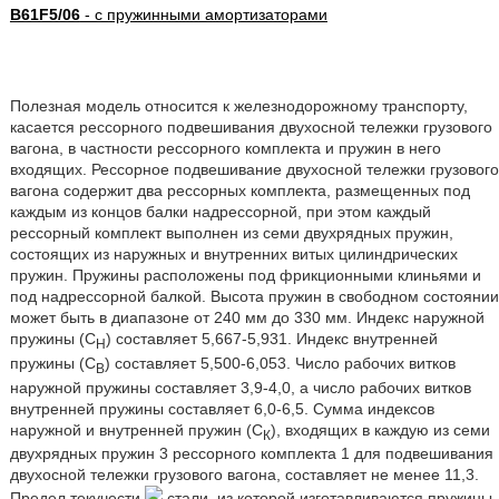
B61F5/06
- с пружинными амортизаторами
Полезная модель относится к железнодорожному транспорту,
касается рессорного подвешивания двухосной тележки грузового
вагона, в частности рессорного комплекта и пружин в него
входящих. Рессорное подвешивание двухосной тележки грузового
вагона содержит два рессорных комплекта, размещенных под
каждым из концов балки надрессорной, при этом каждый
рессорный комплект выполнен из семи двухрядных пружин,
состоящих из наружных и внутренних витых цилиндрических
пружин. Пружины расположены под фрикционными клиньями и
под надрессорной балкой. Высота пружин в свободном состоянии
может быть в диапазоне от 240 мм до 330 мм. Индекс наружной
пружины (C
) составляет 5,667-5,931. Индекс внутренней
Н
пружины (C
) составляет 5,500-6,053. Число рабочих витков
В
наружной пружины составляет 3,9-4,0, а число рабочих витков
внутренней пружины составляет 6,0-6,5. Сумма индексов
наружной и внутренней пружин (C
), входящих в каждую из семи
К
двухрядных пружин 3 рессорного комплекта 1 для подвешивания
двухосной тележки грузового вагона, составляет не менее 11,3.
Предел текучести
стали, из которой изготавливаются пружины