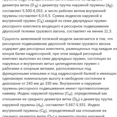
В
диаметра витка (D
) к диаметру прутка наружной пружины (d
),
В
В
составляет 5,500-6,053, а число рабочих витков внутренней
пружины составляет 6,0-6,5. Сумма индексов наружной и
внутренней пружин (C
) каждой из семи двухрядных пружин
К
рессорного комплекта входящего в рессорное подвешивание
двухосной тележки грузового вагона, составляет не менее 11,3.
Сущность заявляемой полезной модели заключается в том, что
рессорное подвешивание двухосной тележки грузового вагона
содержит два рессорных комплекта, размещенных под каждым из
концов балки надрессорной, при этом каждый рессорный
комплект выполнен из семи двухрядных пружин, состоящих из
наружных и внутренних витых цилиндрических пружин с
рабочими и опорным витками, расположенных под
фрикционными клиньями и под надрессорной балкой и имеющих
одинаковую номинальную высоту в свободном состоянии в
диапазоне от 240 мм до 330 мм. Внутренняя и наружная
пружины рессорного подвешивания имеют противоположную
навивку. Индекс наружной пружины (C
), определяемый как
Н
отношение ее среднего диаметра витка (D
) к диаметру прутка
Н
наружной пружины (d
), составляет 5,667-5,931. Индекс
Н
внутренней пружины (C
), определяемый как отношение ее
В
среднего диаметра витка (D
) к диаметру прутка наружной