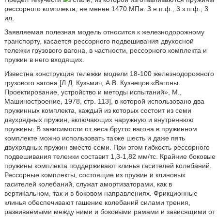
рессорного комплекта, не менее 1470 МПа. 3 н.п.ф., 3 з.п.ф., 3
ил.
Заявляемая полезная модель относится к железнодорожному
транспорту, касается рессорного подвешивания двухосной
тележки грузового вагона, в частности, рессорного комплекта и
пружин в него входящих.
Известна конструкция тележки модели 18-100 железнодорожного
грузового вагона [Л.Д. Кузьмич, А.В. Кузнецов «Вагоны.
Проектирование, устройство и методы испытаний», М.,
Машиностроение, 1978, стр. 113], в которой использовано два
пружинных комплекта, каждый из которых состоит из семи
двухрядных пружин, включающих наружную и внутреннюю
пружины. В зависимости от веса брутто вагона в пружинном
комплекте можно использовать также шесть и даже пять
двухрядных пружин вместо семи. При этом гибкость рессорного
подвешивания тележки составит 1,3-1,82 мм/тс. Крайние боковые
пружины комплекта поддерживают клинья гасителей колебаний.
Рессорные комплекты, состоящие из пружин и клиновых
гасителей колебаний, служат амортизаторами, как в
вертикальном, так и в боковом направлениях. Фрикционные
клинья обеспечивают гашение колебаний силами трения,
развиваемыми между ними и боковыми рамами и зависящими от