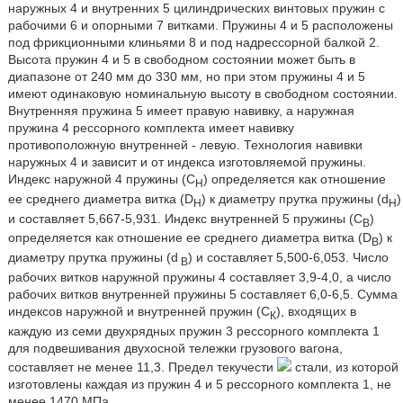
наружных 4 и внутренних 5 цилиндрических винтовых пружин с
рабочими 6 и опорными 7 витками. Пружины 4 и 5 расположены
под фрикционными клиньями 8 и под надрессорной балкой 2.
Высота пружин 4 и 5 в свободном состоянии может быть в
диапазоне от 240 мм до 330 мм, но при этом пружины 4 и 5
имеют одинаковую номинальную высоту в свободном состоянии.
Внутренняя пружина 5 имеет правую навивку, а наружная
пружина 4 рессорного комплекта имеет навивку
противоположную внутренней - левую. Технология навивки
наружных 4 и зависит и от индекса изготовляемой пружины.
Индекс наружной 4 пружины (С
) определяется как отношение
Н
ее среднего диаметра витка (D
) к диаметру прутка пружины (d
)
Н
Н
и составляет 5,667-5,931. Индекс внутренней 5 пружины (C
)
В
определяется как отношение ее среднего диаметра витка (D
) к
В
диаметру прутка пружины (d
) и составляет 5,500-6,053. Число
В
рабочих витков наружной пружины 4 составляет 3,9-4,0, а число
рабочих витков внутренней пружины 5 составляет 6,0-6,5. Сумма
индексов наружной и внутренней пружин (C
), входящих в
К
каждую из семи двухрядных пружин 3 рессорного комплекта 1
для подвешивания двухосной тележки грузового вагона,
составляет не менее 11,3. Предел текучести
стали, из которой
изготовлены каждая из пружин 4 и 5 рессорного комплекта 1, не
менее 1470 МПа.