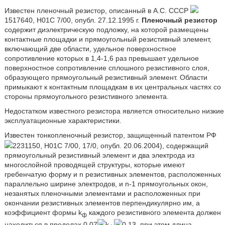
Известен пленочный резистор, описанный в А.С. СССР
1517640, H01C 7/00, опубл. 27.12.1995 г.
Пленочный резистор
содержит диэлектрическую подложку, на которой размещены
контактные площадки и прямоугольный резистивный элемент,
включающий две области, удельное поверхностное
сопротивление которых в 1,4-1,6 раз превышает удельное
поверхностное сопротивление сплошного резистивного слоя,
образующего прямоугольный резистивный элемент. Области
примыкают к контактным площадкам в их центральных частях со
стороны прямоугольного резистивного элемента.
Недостатком известного резистора является относительно низкие
эксплуатационные характеристики.
Известен тонкопленочный резистор, защищенный патентом РФ
2231150, H01C 7/00, 17/0, опубл. 20.06.2004), содержащий
прямоугольный резистивный элемент и два электрода из
многослойной проводящей структуры, которые имеют
гребенчатую форму и n резистивных элементов, расположенных
параллельно ширине электродов, и n-1 прямоугольных окон,
незанятых пленочными элементами и расположенных при
окончании резистивных элементов перпендикулярно им, а
коэффициент формы k
каждого резистивного элемента должен
ф
находиться в пределах 0,07
k
0,13, при этом длина