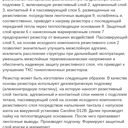
подложке 1, включающую резистивный слой 2, адгезионный слой
3, контактный 4 и пассивирующий слои 5, размещенные на
резистивном, посредством ленточных выводов 9, ослабляясь и,
соответственно, приводит к нагреву резистора с последующей
передачей тепла через теплоотводящее основание 8. Защитный
слой краски 6 с нанесенным маркировочным слоем 7
предохраняет резистор от внешних воздействий. Пассивирующий
слой 5, на основе исходного компонента резистивного слоя 2
позволяет значительно улучшить межслойную адгезию,
исключить расслоение структуры при дальнейшей эксплуатации,
уменьшить межслойные термомеханические напряжения и
обеспечить надежную защиту резистивного слоя, что приводит к
улучшению ТКС тонкопленочных резисторов.
Резистор может быть изготовлен следующим образом. В качестве
основы резистора используют диэлектрическую подложку
(алюмонитридную пластину), на которую наносят резистивный
слой тантала, адгезионный и контактный слои никеля с подслоем
титана, пассивирующий слой на основе исходного компонента
резистивного слоя посредством напыления тантала с напуском
азота на вакуумной установке Caroline D12B. Далее производят
пайку на теплоотводящее основание. После чего припаивают
ленточные выводы. Производят подгонку. Формируют защитный
слой краски и маркируют.