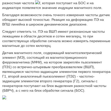
разностная частота
f, которая поступает на БОС и на
индикаторе появляется значение индукции магнитного поля.
Благодаря возможности очень точного измерения частоты датчик
обладает высокой точностью. Реакция на деформацию ПЭ на
ВПШ линейна в широком динамическом диапазоне.
Следует отметить т.к. ПЭ на ВШП имеют резонансные частоты
лежащими в области десятков и сотен мегагерц, то при
соответствующе обработке сигнала можно измерять переменные
магнитные до сотен килогерц.
Датчик магнитного поля, содержащий магнитоэлектрический
элемент (МЭ), состоящий из магнитострикционного
ферромагнетика (МФМ), на котором закреплён пьзоэлемент
(ПЭ1) со встречно-штыревым преобразователем (ВШП),
являющимся частотно-задающим элементом первого генератора
Г1, второй аналогичный пьезоэлемент (ПЭ2) - частотно-
задающим элементом второго генератора (Г2), сигналы с
генераторов поступают на блок выделения разностной частоты
(БВРЧ), а с него на блок обработки сигнала (БОС).