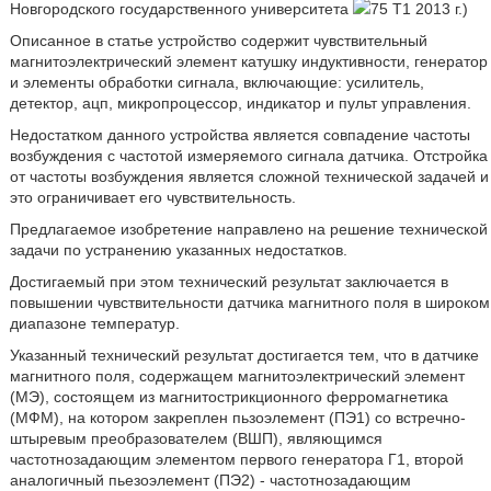
Новгородского государственного университета
75 Т1 2013 г.)
Описанное в статье устройство содержит чувствительный
магнитоэлектрический элемент катушку индуктивности, генератор
и элементы обработки сигнала, включающие: усилитель,
детектор, ацп, микропроцессор, индикатор и пульт управления.
Недостатком данного устройства является совпадение частоты
возбуждения с частотой измеряемого сигнала датчика. Отстройка
от частоты возбуждения является сложной технической задачей и
это ограничивает его чувствительность.
Предлагаемое изобретение направлено на решение технической
задачи по устранению указанных недостатков.
Достигаемый при этом технический результат заключается в
повышении чувствительности датчика магнитного поля в широком
диапазоне температур.
Указанный технический результат достигается тем, что в датчике
магнитного поля, содержащем магнитоэлектрический элемент
(МЭ), состоящем из магнитострикционного ферромагнетика
(МФМ), на котором закреплен пьзоэлемент (ПЭ1) со встречно-
штыревым преобразователем (ВШП), являющимся
частотнозадающим элементом первого генератора Г1, второй
аналогичный пьезоэлемент (ПЭ2) - частотнозадающим