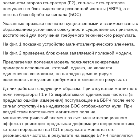
элементом второго генератора (Г2), сигналы с генераторов
поступают на блок выделения разностной частоты (БВРЧ), а с
него на блок обработки сигнала (БОС).
Указанные признаки являются существенными и взаимосвязаны с
образованием устойчивой совокупности существенных признаков,
достаточной для получения требуемого технического результата.
На фиг. 1 показано устройство магнитоэлектрического элемента.
На фиг. 2 приведена блок схема заявляемой полезной модели.
Предлагаемая полезная модель поясняется конкретным
примером исполнения, который, однако, не является
единственно возможным, но наглядно демонстрирует
возможность получения требуемого технического результата.
Датчик работает следующим образом. При отсутствии магнитного
поля генераторы Г1 и Г2 вырабатывают одинаковые частоты (в
пределах ошибки измерения) поступающие на БВРЧ после него
сигнал отсутствуй на индикаторе БОС отображаются нули. При
воздействии постоянного магнитного поля на
магнитоэлектрический элемент за счет магнитостриционного
эффекта происходит продольная деформация ферромагнетика,
которая передается на ПЭ1 в результате меняется его
резонансная частота, в результате на выходе БИРЧ появляется