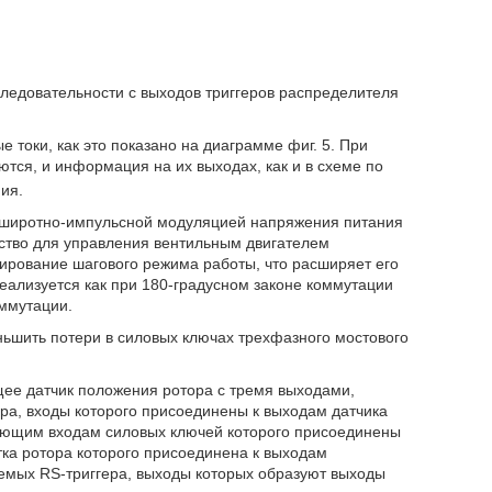
едовательности с выходов триггеров распределителя
токи, как это показано на диаграмме фиг. 5. При
ются, и информация на их выходах, как и в схеме по
ия.
но широтно-импульсной модуляцией напряжения питания
йство для управления вентильным двигателем
мирование шагового режима работы, что расширяет его
ализуется как при 180-градусном законе коммутации
оммутации.
ньшить потери в силовых ключах трехфазного мостового
щее датчик положения ротора с тремя выходами,
ра, входы которого присоединены к выходам датчика
ляющим входам силовых ключей которого присоединены
ка ротора которого присоединена к выходам
уемых RS-триггера, выходы которых образуют выходы