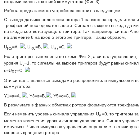
входами силовых ключей коммутатора (Фиг. 3).
Работа предлагаемого устройства состоит в следующем.
С выхода датчика положения ротора 1 на вход распределителя
трехфазной последовательности. Сигнал с каждого выхода датч
на входы соответствующего триггера. Так, например, сигнал А по
на элементе 8 на вход S этого же триггера. Таким образом,
U
=A,
, U
=B,
, U
=C,
R5
R6
R7
Если триггеры выполнены по схеме Фиг. 2, а сигнал управления,
уровня U
=1, то сигналы на выходе триггеров будут равны сигнал
у
c=U
=C,
.
R7
Эти сигналы являются выходами распределителя импульсов и п
коммутатора
Y1=а=А,
, Y3=в=В,
, Y5=с=С,
В результате в фазных обмотках ротора формируются трехфазные 
Если изменить уровень сигнала управления U
=0, то триггеры з
y
момента изменения уровня сигнала управления. Сигнал управл
импульсы. Число импульсов управления определяет величину за
скорость вращения ротора.