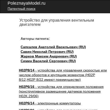
PoleznayaModel.ru
Патентный поиск
Устройство для управления вентильным
двигателем
Авторы патента:
Сапсалев Анатолий Васильевич (RU)
Савин Николай Петрович (RU)
Жарков Максим Андреевич (RU)
Симин Василий Сергеевич (RU)
H02P8/14
- устройства для управления скоростью или
числом оборотов и крутящим моментом (H02P
8/12,H02P 8/22 имеют преимущество)
H02P6/16
- устройства для определения положения
(конструктивное размещение датчиков положения
H02K 29/06)
H02P6/14
- электронные коммутаторы