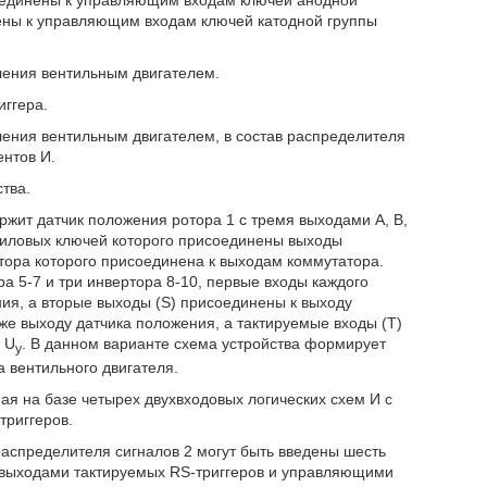
ены к управляющим входам ключей катодной группы
ления вентильным двигателем.
иггера.
ления вентильным двигателем, в состав распределителя
ентов И.
тва.
ржит датчик положения ротора 1 с тремя выходами A, B,
силовых ключей которого присоединены выходы
отора которого присоединена к выходам коммутатора.
а 5-7 и три инвертора 8-10, первые входы каждого
ния, а вторые выходы (S) присоединены к выходу
же выходу датчика положения, а тактируемые входы (T)
 U
. В данном варианте схема устройства формирует
у
 вентильного двигателя.
ая на базе четырех двухвходовых логических схем И с
триггеров.
аспределителя сигналов 2 могут быть введены шесть
 выходами тактируемых RS-триггеров и управляющими