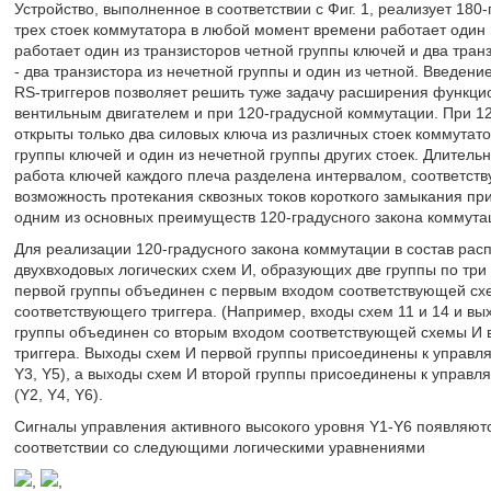
Устройство, выполненное в соответствии с Фиг. 1, реализует 180
трех стоек коммутатора в любой момент времени работает один 
работает один из транзисторов четной группы ключей и два транз
- два транзистора из нечетной группы и один из четной. Введен
RS-триггеров позволяет решить туже задачу расширения функци
вентильным двигателем и при 120-градусной коммутации. При 1
открыты только два силовых ключа из различных стоек коммутат
группы ключей и один из нечетной группы других стоек. Длительн
работа ключей каждого плеча разделена интервалом, соответст
возможность протекания сквозных токов короткого замыкания пр
одним из основных преимуществ 120-градусного закона коммута
Для реализации 120-градусного закона коммутации в состав рас
двухвходовых логических схем И, образующих две группы по три
первой группы объединен с первым входом соответствующей сх
соответствующего триггера. (Например, входы схем 11 и 14 и вых
группы объединен со вторым входом соответствующей схемы И 
триггера. Выходы схем И первой группы присоединены к управл
Y3, Y5), а выходы схем И второй группы присоединены к управ
(Y2, Y4, Y6).
Сигналы управления активного высокого уровня Y1-Y6 появляют
соответствии со следующими логическими уравнениями
,
,