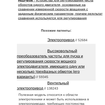
H02P6/06
- устройства для регулирования числа
оборотов одного двигателя, основанные на
сравнении измеренной скорости вращения с
заданным физическим параметром, причем результат
сравнения используется для регулирования
Похожие патенты:
Электропривод
// 52684
Высоковольтный
преобразователь частоты для пуска и
регулирования скорости мощного
электродвигателя, имеющего одну или
несколько трехфазных обмоток (его
варианты)
// 59345
Вентильный
электропривод
// 138243
Полезная модель относится к области
электротехники и может быть использована в
электроприводах, требующих постоянства