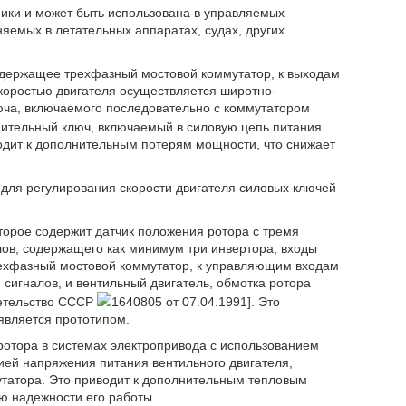
ники и может быть использована в управляемых
яемых в летательных аппаратах, судах, других
одержащее трехфазный мостовой коммутатор, к выходам
коростью двигателя осуществляется широтно-
юча, включаемого последовательно с коммутатором
лнительный ключ, включаемый в силовую цепь питания
одит к дополнительным потерям мощности, что снижает
 для регулирования скорости двигателя силовых ключей
торое содержит датчик положения ротора с тремя
ов, содержащего как минимум три инвертора, входы
рехфазный мостовой коммутатор, к управляющим входам
сигналов, и вентильный двигатель, обмотка ротора
детельство СССР
1640805 от 07.04.1991]. Это
является прототипом.
отора в системах электропривода с использованием
ей напряжения питания вентильного двигателя,
татора. Это приводит к дополнительным тепловым
ию надежности его работы.