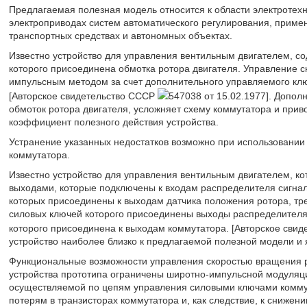
Предлагаемая полезная модель относится к области электротех
электроприводах систем автоматического регулирования, примен
транспортных средствах и автономных объектах.
Известно устройство для управления вентильным двигателем, с
которого присоединена обмотка ротора двигателя. Управление с
импульсным методом за счет дополнительного управляемого кл
[Авторское свидетельство СССР
547038 от 15.02.1977]. Допо
обмоток ротора двигателя, усложняет схему коммутатора и прив
коэффициент полезного действия устройства.
Устранение указанных недостатков возможно при использовании
коммутатора.
Известно устройство для управления вентильным двигателем, ко
выходами, которые подключены к входам распределителя сигнал
которых присоединены к выходам датчика положения ротора, т
силовых ключей которого присоединены выходы распределителя 
которого присоединена к выходам коммутатора. [Авторское сви
устройство наиболее близко к предлагаемой полезной модели и 
Функциональные возможности управления скоростью вращения р
устройства прототипа ограничены широтно-импульсной модуляци
осуществляемой по цепям управления силовыми ключами комму
потерям в транзисторах коммутатора и, как следствие, к снижен