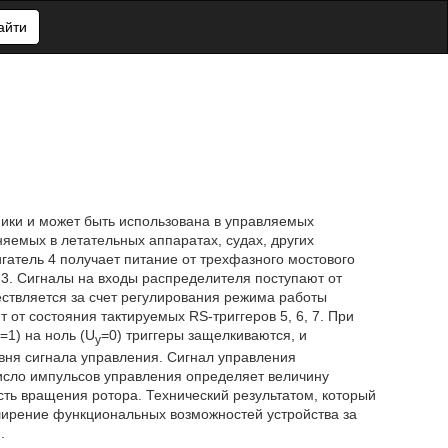
айти
ники и может быть использована в управляемых
яемых в летательных аппаратах, судах, других
гатель 4 получает питание от трехфазного мостового
 3. Сигналы на входы распределителя поступают от
ствляется за счет регулирования режима работы
от состояния тактируемых RS-триггеров 5, 6, 7. При
=1) на ноль (U
=0) триггеры защелкиваются, и
у
вня сигнала управления. Сигнал управления
исло импульсов управления определяет величину
ть вращения ротора. Технический результатом, который
ширение функциональных возможностей устройства за
.