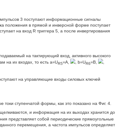
 импульсов 3 поступают информационные сигналы
ика положения в прямой и инверсной форме поступает
ступает на вход R триггера 5, а после инвертирования
 подаваемый на тактирующий вход, активного высокого
ам на их входах, то есть a=U
=A,
, b=U
=B,
,
R5
R6
оступают на управляющие входы силовых ключей
токи ступенчатой формы, как это показано на Фиг. 4.
ащелкиваются, и информация на их выходах хранится до
ения представляет собой периодические прямоугольные
данного перемещения, а частота импульсов определяет