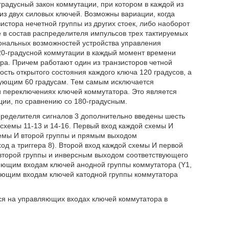
-градусный закон коммутации, при котором в каждой из
из двух силовых ключей. Возможны вариации, когда
истора нечетной группы из других стоек, либо наоборот
ие в состав распределителя импульсов трех тактируемых
ональных возможностей устройства управления
20-градусной коммутации в каждый момент времени
ора. Причем работают один из транзисторов четной
ость открытого состояния каждого ключа 120 градусов, а
вующим 60 градусам. Тем самым исключается
и переключениях ключей коммутатора. Это является
ции, по сравнению со 180-градусным.
пределителя сигналов 3 дополнительно введены шесть
 схемы 11-13 и 14-16. Первый вход каждой схемы И
емы И второй группы и прямым выходом
од а триггера 8). Второй вход каждой схемы И первой
второй группы и инверсным выходом соответствующего
яющим входам ключей анодной группы коммутатора (Y1,
ляющим входам ключей катодной группы коммутатора
ся на управляющих входах ключей коммутатора в