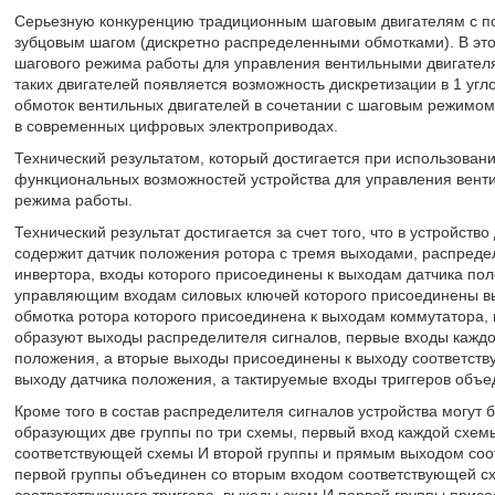
Серьезную конкуренцию традиционным шаговым двигателям с по
зубцовым шагом (дискретно распределенными обмотками). В эт
шагового режима работы для управления вентильными двигател
таких двигателей появляется возможность дискретизации в 1 уг
обмоток вентильных двигателей в сочетании с шаговым режимом
в современных цифровых электроприводах.
Технический результатом, который достигается при использован
функциональных возможностей устройства для управления вент
режима работы.
Технический результат достигается за счет того, что в устройст
содержит датчик положения ротора с тремя выходами, распреде
инвертора, входы которого присоединены к выходам датчика пол
управляющим входам силовых ключей которого присоединены вы
обмотка ротора которого присоединена к выходам коммутатора, 
образуют выходы распределителя сигналов, первые входы каждог
положения, а вторые выходы присоединены к выходу соответству
выходу датчика положения, а тактируемые входы триггеров объ
Кроме того в состав распределителя сигналов устройства могут 
образующих две группы по три схемы, первый вход каждой схем
соответствующей схемы И второй группы и прямым выходом соот
первой группы объединен со вторым входом соответствующей с
соответствующего триггера, выходы схем И первой группы при