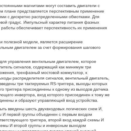
стоянными магнитами могут составить двигатели с
ом плане представляется перспективным применение
ями с дискретно распределенными обмотками. Для
ловой градус. Импульсный характер питания фазных
 работы обеспечивает перспективность их применения
ии полезной модели, является расширение
ильным двигателем за счет формирования шагового
во для управления вентильным двигателем, которое
литель сигналов, содержащий как минимум три
ожения, трехфазный мостовой коммутатор, к
ходы распределителя сигналов, вентильный двигатель,
введены три тактируемых RS-триггера, выходы которых
о триггера присоединены к одному из выходов датчика
ющего инвертора, вход которого присоединен к тому же
единены и образуют управляющий вход устройства.
быть введены шесть двухвходовых логических схем И,
ы И первой группы объединен с первым входом
ветствующего триггера, второй вход каждой схемы И
хемы И второй группы и инверсным выходом
соединены к управляющим входам ключей анодной