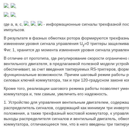
,
,
,
,
где а, в, с,
,
,
- информационные сигналы трехфазной посл
импульсов.
В результате в фазных обмотках ротора формируются трехфазные 
изменении уровня сигнала управления U
=0 триггеры защелкива
у
Фиг. 1, хранится до момента изменения уровня сигнала управлен
В отличие от прототипа, где регулирование скорости ограниче
вентильного двигателя, в предлагаемой полезной модели устро
обеспечивает, за счет введения тактируемых RS-триггеров, фор
функциональные возможности. Причем шаговый режим работы ре
силовых ключей коммутатора, так и при 120-градусном законе к
Кроме того, реализации шагового режима работы позволяет уме
коммутатора и, тем самым, увеличить его надежность.
1. Устройство для управления вентильным двигателем, содержа
распределитель сигналов, содержащий как минимум три инверто
положения, а также трехфазный мостовой коммутатор, к управ
выходы распределителя сигналов и вентильный двигатель, обмот
коммутатора, отличающееся тем, что в него введены три тактир