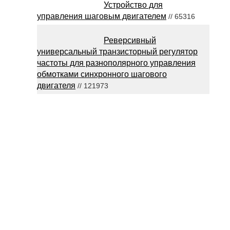
Устройство для
управления шаговым двигателем
// 65316
Реверсивный
универсальный транзисторный регулятор
частоты для разнополярного управления
обмотками синхронного шагового
двигателя
// 121973