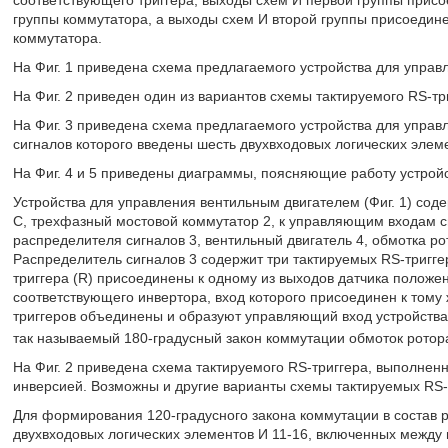
группы коммутатора, а выходы схем И второй группы присоедин
коммутатора.
На Фиг. 1 приведена схема предлагаемого устройства для управ
На Фиг. 2 приведен один из вариантов схемы тактируемого RS-тр
На Фиг. 3 приведена схема предлагаемого устройства для управ
сигналов которого введены шесть двухвходовых логических элем
На Фиг. 4 и 5 приведены диаграммы, поясняющие работу устройс
Устройства для управления вентильным двигателем (Фиг. 1) соде
C, трехфазный мостовой коммутатор 2, к управляющим входам 
распределителя сигналов 3, вентильный двигатель 4, обмотка р
Распределитель сигналов 3 содержит три тактируемых RS-триггер
триггера (R) присоединены к одному из выходов датчика положе
соответствующего инвертора, вход которого присоединен к тому 
триггеров объединены и образуют управляющий вход устройства
так называемый 180-градусный закон коммутации обмоток ротора
На Фиг. 2 приведена схема тактируемого RS-триггера, выполненн
инверсией. Возможны и другие варианты схемы тактируемых RS-
Для формирования 120-градусного закона коммутации в состав р
двухвходовых логических элементов И 11-16, включенных между