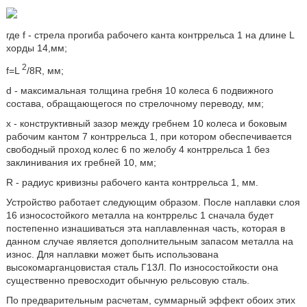
где f - стрела прогиба рабочего канта контррельса 1 на длине L
хорды 14,мм;
2
f=L
/8R, мм;
d - максимальная толщина гребня 10 колеса 6 подвижного
состава, обращающегося по стрелочному переводу, мм;
х - конструктивный зазор между гребнем 10 колеса и боковым
рабочим кантом 7 контррельса 1, при котором обеспечивается
свободный проход колес 6 по желобу 4 контррельса 1 без
заклинивания их гребней 10, мм;
R - радиус кривизны рабочего канта контррельса 1, мм.
Устройство работает следующим образом. После наплавки слоя
16 износостойкого металла на контррельс 1 сначала будет
постепенно изнашиваться эта наплавленная часть, которая в
данном случае является дополнительным запасом металла на
износ. Для наплавки может быть использована
высокомарганцовистая сталь Г13Л. По износостойкости она
существенно превосходит обычную рельсовую сталь.
По предварительным расчетам, суммарный эффект обоих этих