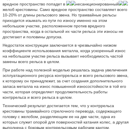
вредное пространство попадет в
несанкционированный
желоб крестовины. Само вредное пространство составляет всего
10-20% от длины рельсового звена. Но трамвайные рельсы
приходится изымать из пути по износу именно на этом
небольшом участке, расположенном против вредного
пространства, когда в остальной их части рельса эти износы не
достигают и половины допуска.
Недостаток конструкции заключается в чрезвычайно низком
коэффициенте использования металла, когда ускоренный износ
на небольшом участке рельса вызывает необходимость частой
замены всего рельса в целом.
При работе над полезной моделью решалась задача увеличения
эсплуатационного ресурса контррельса и всего рельсового звена,
к которому он принадлежит, за счет создания дополнительного
запаса металла на износ повышенной износостойкости в той его
части, которая определяет продолжительность работы
контррельса и всего рельса в целом.
Технический результат достигается тем, что у контррельса
крестовины трамвайного стрелочного перевода, содержащего
головку с желобом, разделяющим ее на две части, одна из
которых служит опорой для поверхностей катания колес, а другая
выполнена с боковым контррельсовым рабочим кантом,