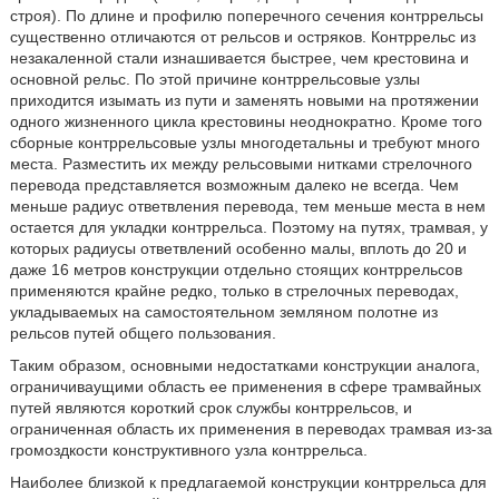
строя). По длине и профилю поперечного сечения контррельсы
существенно отличаются от рельсов и остряков. Контррельс из
незакаленной стали изнашивается быстрее, чем крестовина и
основной рельс. По этой причине контррельсовые узлы
приходится изымать из пути и заменять новыми на протяжении
одного жизненного цикла крестовины неоднократно. Кроме того
сборные контррельсовые узлы многодетальны и требуют много
места. Разместить их между рельсовыми нитками стрелочного
перевода представляется возможным далеко не всегда. Чем
меньше радиус ответвления перевода, тем меньше места в нем
остается для укладки контррельса. Поэтому на путях, трамвая, у
которых радиусы ответвлений особенно малы, вплоть до 20 и
даже 16 метров конструкции отдельно стоящих контррельсов
применяются крайне редко, только в стрелочных переводах,
укладываемых на самостоятельном земляном полотне из
рельсов путей общего пользования.
Таким образом, основными недостатками конструкции аналога,
ограничиваущими область ее применения в сфере трамвайных
путей являются короткий срок службы контррельсов, и
ограниченная область их применения в переводах трамвая из-за
громоздкости конструктивного узла контррельса.
Наиболее близкой к предлагаемой конструкции контррельса для