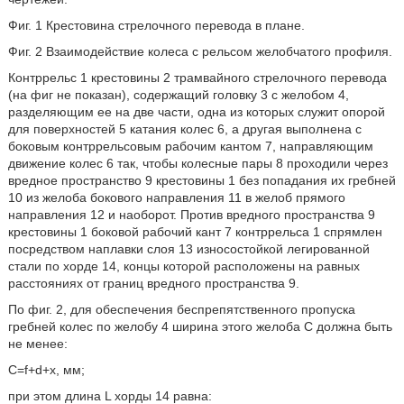
Фиг. 1 Крестовина стрелочного перевода в плане.
Фиг. 2 Взаимодействие колеса с рельсом желобчатого профиля.
Контррельс 1 крестовины 2 трамвайного стрелочного перевода
(на фиг не показан), содержащий головку 3 с желобом 4,
разделяющим ее на две части, одна из которых служит опорой
для поверхностей 5 катания колес 6, а другая выполнена с
боковым контррельсовым рабочим кантом 7, направляющим
движение колес 6 так, чтобы колесные пары 8 проходили через
вредное пространство 9 крестовины 1 без попадания их гребней
10 из желоба бокового направления 11 в желоб прямого
направления 12 и наоборот. Против вредного пространства 9
крестовины 1 боковой рабочий кант 7 контррельса 1 спрямлен
посредством наплавки слоя 13 износостойкой легированной
стали по хорде 14, концы которой расположены на равных
расстояниях от границ вредного пространства 9.
По фиг. 2, для обеспечения беспрепятственного пропуска
гребней колес по желобу 4 ширина этого желоба С должна быть
не менее:
C=f+d+x, мм;
при этом длина L хорды 14 равна: