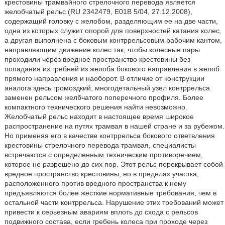
крестовины трамвайного стрелочного перевода является
желобчатый рельс (RU 2342479, Е01В 5/04, 27.12.2008),
содержащий головку с желобом, разделяющим ее на две части,
одна из которых служит опорой для поверхностей катания колес,
а другая выполнена с боковым контррельсовым рабочим кантом,
направляющим движение колес так, чтобы колесные пары
проходили через вредное пространство крестовины без
попадания их гребней из желоба бокового направления в желоб
прямого направления и наоборот. В отличие от конструкции
аналога здесь громоздкий, многодетальный узел контррельса
заменен рельсом желбчатого поперечного профиля. Более
компактного технического решения найти невозможно.
Желобчатый рельс находит в настоящее время широкое
распространение на путях трамвая в нашей стране и за рубежом.
Но применяя его в качестве контррельса бокового ответвления
крестовины стрелочного перевода трамвая, специалисты
встречаются с определенным техническим противоречием,
которое не разрешено до сих пор. Этот рельс перекрывает собой
вредное пространство крестовины, но в пределах участка,
расположенного против вредного пространства к нему
предъявляются более жесткие нормативные требования, чем в
остальной части контррельса. Нарушение этих требований может
привести к серьезным авариям вплоть до схода с рельсов
подвижного состава, если гребень колеса при проходе через