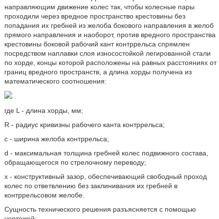
направляющим движение колес так, чтобы колесные пары
проходили через вредное пространство крестовины без
попадания их гребней из желоба бокового направления в желоб
прямого направления и наоборот, против вредного пространства
крестовины боковой рабочий кант контррельса спрямлен
посредством наплавки слоя износостойкой легированной стали
по хорде, концы которой расположены на равных расстояниях от
границ вредного пространств, а длина хорды получена из
математического соотношения:
где L - длина хорды, мм;
R - радиус кривизны рабочего канта контррельса;
с - ширина желоба контррельса;
d - максимальная толщина гребней колес подвижного состава,
обращающегося по стрелочному переводу;
x - конструктивный зазор, обеспечивающий свободный проход
колес по ответвлению без заклинивания их гребней в
контррельсовом желобе.
Сущность технического решения разъясняется с помощью
чертежей: