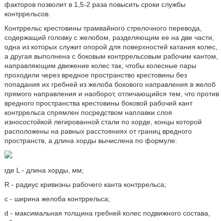
факторов позволит в 1,5-2 раза повысить сроки службы
контррельсов.
Контррельс крестовины трамвайного стрелочного перевода,
содержащий головку с желобом, разделяющим ее на две части,
одна из которых служит опорой для поверхностей катания колес,
а другая выполнена с боковым контррельсовым рабочим кантом,
направляющим движение колес так, чтобы колесные пары
проходили через вредное пространство крестовины без
попадания их гребней из желоба бокового направления в желоб
прямого направления и наоборот, отличающийся тем, что против
вредного пространства крестовины боковой рабочий кант
контррельса спрямлен посредством наплавки слоя
износостойкой легированной стали по хорде, концы которой
расположены на равных расстояниях от границ вредного
пространств, а длина хорды вычислена по формуле:
где L - длина хорды, мм;
R - радиус кривизны рабочего канта контррельса;
с - ширина желоба контррельса;
d - максимальная толщина гребней колес подвижного состава,