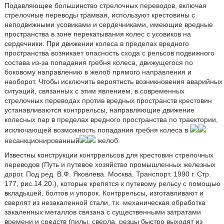
Подавляющее большинство стрелочных переводов, включая
стрелочные переводы трамвая, используют крестовины с
неподвижными усовиками и сердечниками, имеющие вредные
пространства в зоне перекатывания колес с усовиков на
сердечники. При движении колеса в пределах вредного
пространства возникает опасность схода с рельсов подвижного
состава из-за попадания гребня колеса, движущегося по
боковому направлению в желоб прямого направления и
наоборот. Чтобы исключить вероятнсть возникновения аварийных
ситуаций, связанных с этим явлением, в современных
стрелочных переводах против вредных пространств крестовин
устанавливаются контррельсы, направляющие движение
колесных пар в пределах вредного пространства по траектории,
исключающей возможность попадания гребня колеса в
несанкционированный
желоб.
Известны конструкции контррельсов для крестовин стрелочных
переводов (Путь и путевое хозяйство промышленных железных
дорог. Под ред. В.Ф. Яковлева. Москва. Транспорт. 1990 г. Стр.
177, рис.14.20.), которые крепятся к путевому рельсу с помощью
вкладышей, болтов и упорок. Контррельсы, изготавливают и
сверлят из незакаленной стали, т.к. механическая обработка
закаленных металлов связана с существенными затратами
времени и средств (пилы, сверла, резцы быстро выходят из