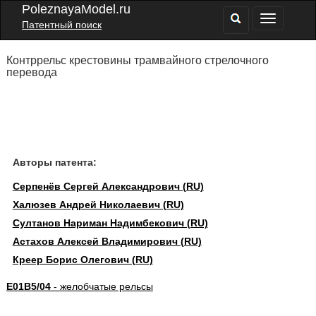
PoleznayaModel.ru
Патентный поиск
Контррельс крестовины трамвайного стрелочного
перевода
Авторы патента:
Серпенёв Сергей Александрович (RU)
Халюзев Андрей Николаевич (RU)
Султанов Нариман Надимбекович (RU)
Астахов Алексей Владимирович (RU)
Креер Борис Олегович (RU)
E01B5/04
- желобчатые рельсы