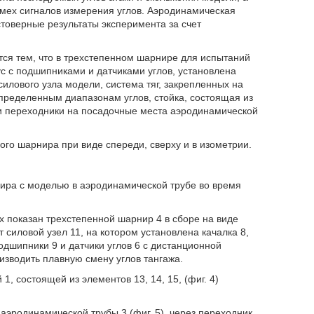
мех сигналов измерения углов. Аэродинамическая
стоверные результаты эксперимента за счет
тся тем, что в трехстепенном шарнире для испытаний
с с подшипниками и датчиками углов, установлена
илового узла модели, система тяг, закрепленных на
ределенным диапазонам углов, стойка, состоящая из
 переходники на посадочные места аэродинамической
ого шарнира при виде спереди, сверху и в изометрии.
ира с моделью в аэродинамической трубе во время
ых показан трехстепенной шарнир 4 в сборе на виде
 силовой узел 11, на котором установлена качалка 8,
одшипники 9 и датчики углов 6 с дистанционной
изводить плавную смену углов тангажа.
, состоящей из элементов 13, 14, 15, (фиг. 4)
аэродинамической трубы 3 (фиг. 5), через переходник