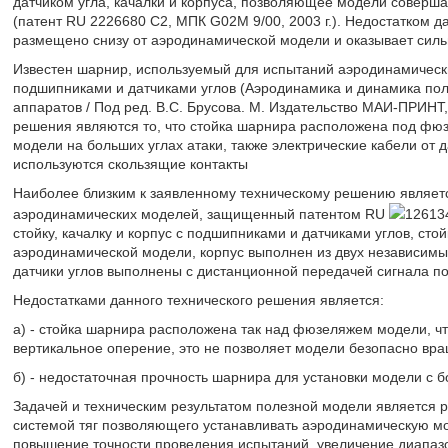
датчиком угла, качалки и корпуса, позволяющее модели соверш
(патент RU 2226680 С2, МПК G02M 9/00, 2003 г.). Недостатком д
размещено снизу от аэродинамической модели и оказывает сильн
Известен шарнир, используемый для испытаний аэродинамических
подшипниками и датчиками углов (Аэродинамика и динамика по
аппаратов / Под ред. В.С. Брусова. М. Издательство МАИ-ПРИНТ, 
решения являются то, что стойка шарнира расположена под фю
модели на больших углах атаки, также электрические кабели от д
используются скользящие контакты
Наиболее близким к заявленному техническому решению являет
аэродинамических моделей, защищенный патентом RU
12613
стойку, качалку и корпус с подшипниками и датчиками углов, ст
аэродинамической модели, корпус выполнен из двух независимых
датчики углов выполнены с дистанционной передачей сигнала по
Недостатками данного технического решения является:
а) - стойка шарнира расположена так над фюзеляжем модели, чт
вертикальное оперение, это не позволяет модели безопасно вра
б) - недостаточная прочность шарнира для установки модели с
Задачей и техническим результатом полезной модели является 
системой тяг позволяющего устанавливать аэродинамическую мо
повышение точности проведения испытаний, увеличение диапазо