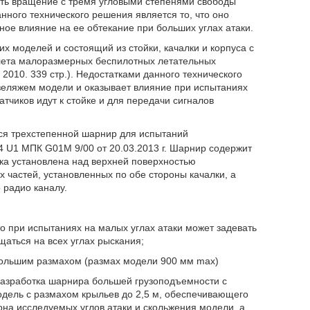
ать вращение с тремя угловыми степенями свободы
анного технического решения является то, что оно
ое влияние на ее обтекание при больших углах атаки.
 моделей и состоящий из стойки, качалки и корпуса с
лета малоразмерных беспилотных летательных
2010. 339 стр.). Недостатками данного технического
зеляжем модели и оказывает влияние при испытаниях
атчиков идут к стойке и для передачи сигналов
ся трехстепенной шарнир для испытаний
4 U1 МПК G01M 9/00 от 20.03.2013 г. Шарнир содержит
ойка установлена над верхней поверхностью
 частей, установленных по обе стороны качалки, а
 радио каналу.
о при испытаниях на малых углах атаки может задевать
щаться на всех углах рыскания;
 большим размахом (размах модели 900 мм max)
разработка шарнира большей грузоподъемности с
дель с размахом крыльев до 2,5 м, обеспечивающего
на исследуемых углов атаки и скольжения модели, а