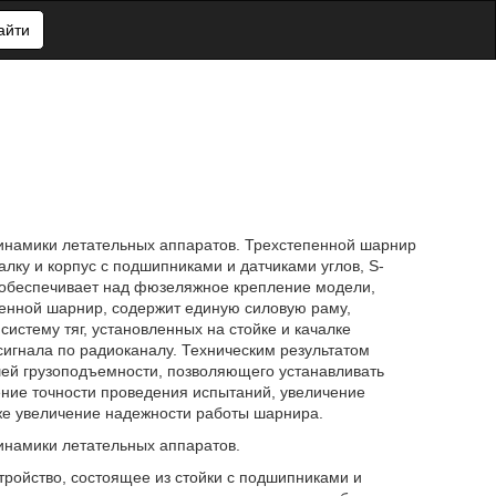
айти
инамики летательных аппаратов. Трехстепенной шарнир
лку и корпус с подшипниками и датчиками углов, S-
обеспечивает над фюзеляжное крепление модели,
енной шарнир, содержит единую силовую раму,
систему тяг, установленных на стойке и качалке
игнала по радиоканалу. Техническим результатом
ей грузоподъемности, позволяющего устанавливать
ние точности проведения испытаний, увеличение
кже увеличение надежности работы шарнира.
инамики летательных аппаратов.
ройство, состоящее из стойки с подшипниками и