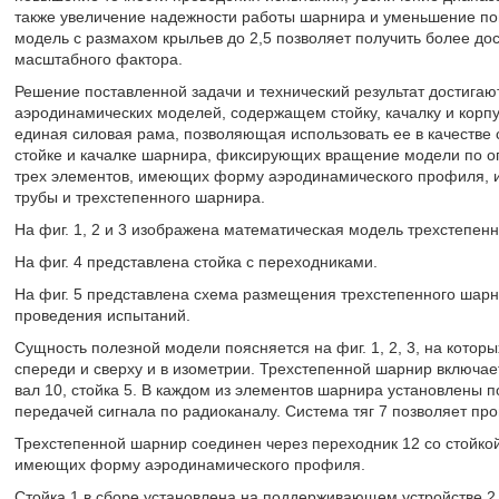
также увеличение надежности работы шарнира и уменьшение по
модель с размахом крыльев до 2,5 позволяет получить более до
масштабного фактора.
Решение поставленной задачи и технический результат достигаю
аэродинамических моделей, содержащем стойку, качалку и корпу
единая силовая рама, позволяющая использовать ее в качестве с
стойке и качалке шарнира, фиксирующих вращение модели по оп
трех элементов, имеющих форму аэродинамического профиля, и
трубы и трехстепенного шарнира.
На фиг. 1, 2 и 3 изображена математическая модель трехстепенн
На фиг. 4 представлена стойка с переходниками.
На фиг. 5 представлена схема размещения трехстепенного шарн
проведения испытаний.
Сущность полезной модели поясняется на фиг. 1, 2, 3, на котор
спереди и сверху и в изометрии. Трехстепенной шарнир включает
вал 10, стойка 5. В каждом из элементов шарнира установлены п
передачей сигнала по радиоканалу. Система тяг 7 позволяет про
Трехстепенной шарнир соединен через переходник 12 со стойкой 1
имеющих форму аэродинамического профиля.
Стойка 1 в сборе установлена на поддерживающем устройстве 2 