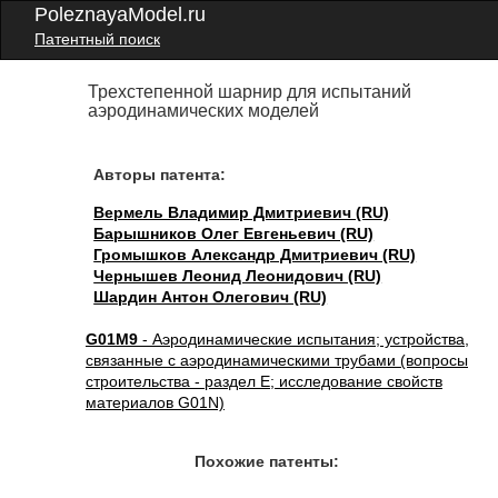
PoleznayaModel.ru
Патентный поиск
Трехстепенной шарнир для испытаний
аэродинамических моделей
Авторы патента:
Вермель Владимир Дмитриевич (RU)
Барышников Олег Евгеньевич (RU)
Громышков Александр Дмитриевич (RU)
Чернышев Леонид Леонидович (RU)
Шардин Антон Олегович (RU)
G01M9
- Аэродинамические испытания; устройства,
связанные с аэродинамическими трубами (вопросы
строительства - раздел E; исследование свойств
материалов G01N)
Похожие патенты: