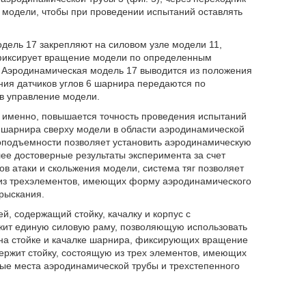
 модели, чтобы при проведении испытаний оставлять
ель 17 закрепляют на силовом узле модели 11,
, фиксирует вращение модели по определенным
. Аэродинамическая модель 17 выводится из положения
ния датчиков углов 6 шарнира передаются по
 в управление модели.
а именно, повышается точность проведения испытаний
1 шарнира сверху модели в области аэродинамической
оподъемности позволяет установить аэродинамическую
лее достоверные результаты эксперимента за счет
в атаки и скольжения модели, система тяг позволяет
ю из трехэлементов, имеющих форму аэродинамического
рыскания.
, содержащий стойку, качалку и корпус с
жит единую силовую раму, позволяющую использовать
х на стойке и качалке шарнира, фиксирующих вращение
ржит стойку, состоящую из трех элементов, имеющих
ые места аэродинамической трубы и трехстепенного