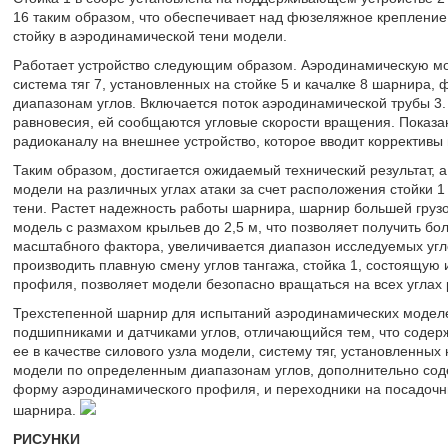
16 таким образом, что обеспечивает над фюзеляжное крепление
стойку в аэродинамической тени модели.
Работает устройство следующим образом. Аэродинамическую мод
система тяг 7, установленных на стойке 5 и качалке 8 шарнира
диапазонам углов. Включается поток аэродинамической трубы 3
равновесия, ей сообщаются угловые скорости вращения. Показа
радиоканалу на внешнее устройство, которое вводит коррективы
Таким образом, достигается ожидаемый технический результат, 
модели на различных углах атаки за счет расположения стойки 
тени. Растет надежность работы шарнира, шарнир большей груз
модель с размахом крыльев до 2,5 м, что позволяет получить бо
масштабного фактора, увеличивается диапазон исследуемых угло
производить плавную смену углов тангажа, стойка 1, состоящу
профиля, позволяет модели безопасно вращаться на всех углах 
Трехстепенной шарнир для испытаний аэродинамических моделей
подшипниками и датчиками углов, отличающийся тем, что содер
ее в качестве силового узла модели, систему тяг, установленны
модели по определенным диапазонам углов, дополнительно соде
форму аэродинамического профиля, и переходники на посадочн
шарнира.
РИСУНКИ