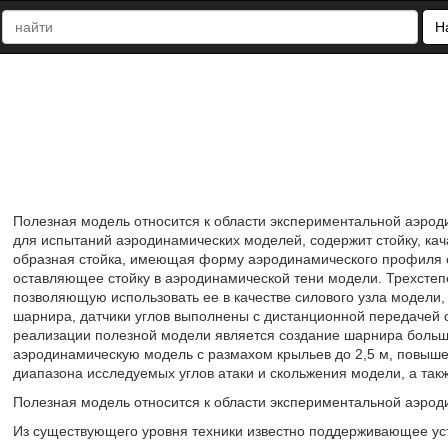
Н
Полезная модель относится к области экспериментальной аэрод
для испытаний аэродинамических моделей, содержит стойку, кача
образная стойка, имеющая форму аэродинамического профиля 
оставляющее стойку в аэродинамической тени модели. Трехстеп
позволяющую использовать ее в качестве силового узла модели, 
шарнира, датчики углов выполнены с дистанционной передачей с
реализации полезной модели является создание шарнира больш
аэродинамическую модель с размахом крыльев до 2,5 м, повыше
диапазона исследуемых углов атаки и скольжения модели, а та
Полезная модель относится к области экспериментальной аэрод
Из существующего уровня техники известно поддерживающее уст