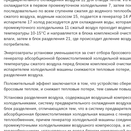
охлаждается в первом промежуточном холодильнике 7, затем пос
последовательно по всем ступеням сжатия до водяного теплообме
сжатого воздуха, водяным насосом 15, подается в генератор 14
испарителе 17 холод расходуется для охлаждения воды, которая
промежуточного холодильника 11 сжатый воздух проходит водян
температуры 10-15°C и направляется в блока комплексной очистк
влаги, затем в блок разделения 21, где происходит деление возду
потребителю.
Энергозатраты установки уменьшаются за счет отбора бросового
генератор абсорбционной бромистолитиевой холодильной машин
температуры сжатого воздуха перед блоком комплексной очис
испарителем холодильной машины снижаются тепловые потери, ч
разделения воздуха.
Положительный эффект заключается в том, что устройство сбер
бросовым теплом, и снижает тепловые потери, тем самым повыш
Установка разделения воздуха, содержащая воздушный компрес
холодильниками, систему предварительного охлаждения воздуха
блок разделения, отличающаяся тем, что в систему предварите
абсорбционная бромистолитиевая холодильная машина с генерат
теплообменник, причем генератор холодильной машины соедине
промежуточными холодильниками воздушного компрессора, а и
теплообменником, установленным перед блоком комплексной оч