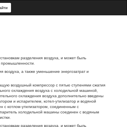
айти
 установкам разделения воздуха, и может быль
х промышленности.
я воздуха, а также уменьшение энергозатрат и
ржащую воздушный компрессор с пятью ступенями сжатия
ьного охлаждения воздуха с холодильной машиной,
рительного охлаждения воздуха дополнительно введены
ором и испарителем, котел-утилизатор и водяной
н с котлом-утилизатором, соединенным с
спаритель холодильной машины соединен с водяным
истки.
 установкам разделения воздуха, и может быль