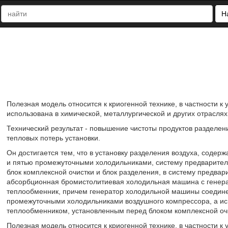
Н
Полезная модель относится к криогенной технике, в частности к
использована в химической, металлургической и других отрасля
Технический результат - повышение чистоты продуктов разделени
тепловых потерь установки.
Он достигается тем, что в установку разделения воздуха, соде
и пятью промежуточными холодильниками, систему предварител
блок комплексной очистки и блок разделения, в систему предва
абсорбционная бромистолитиевая холодильная машина с генерат
теплообменник, причем генератор холодильной машины соедине
промежуточными холодильниками воздушного компрессора, а и
теплообменником, установленным перед блоком комплексной оч
Полезная модель относится к криогенной технике, в частности к