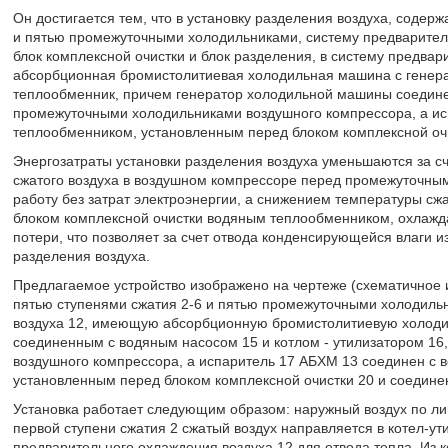
Он достигается тем, что в установку разделения воздуха, соде
и пятью промежуточными холодильниками, систему предварител
блок комплексной очистки и блок разделения, в систему предва
абсорбционная бромистолитиевая холодильная машина с генерат
теплообменник, причем генератор холодильной машины соедине
промежуточными холодильниками воздушного компрессора, а и
теплообменником, установленным перед блоком комплексной оч
Энергозатраты установки разделения воздуха уменьшаются за сч
сжатого воздуха в воздушном компрессоре перед промежуточны
работу без затрат электроэнергии, а снижением температуры сж
блоком комплексной очистки водяным теплообменником, охлаж
потери, что позволяет за счет отвода конденсирующейся влаги из
разделения воздуха.
Предлагаемое устройство изображено на чертеже (схематичное 
пятью ступенями сжатия 2-6 и пятью промежуточными холодильн
воздуха 12, имеющую абсорбционную бромистолитиевую холоди
соединенным с водяным насосом 15 и котлом - утилизатором 1
воздушного компрессора, а испаритель 17 АБХМ 13 соединен с 
установленным перед блоком комплексной очистки 20 и соедине
Установка работает следующим образом: наружный воздух по лин
первой ступени сжатия 2 сжатый воздух направляется в котел-у
предварительного охлаждения воздуха 12 для отвода тепла. Из к