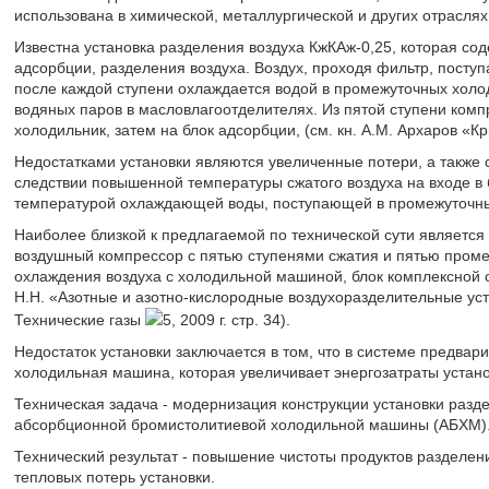
использована в химической, металлургической и других отрасля
Известна установка разделения воздуха КжКАж-0,25, которая со
адсорбции, разделения воздуха. Воздух, проходя фильтр, поступ
после каждой ступени охлаждается водой в промежуточных холо
водяных паров в масловлагоотделителях. Из пятой ступени комп
холодильник, затем на блок адсорбции, (см. кн. A.M. Архаров «Кри
Недостатками установки являются увеличенные потери, а также 
следствии повышенной температуры сжатого воздуха на входе в
температурой охлаждающей воды, поступающей в промежуточны
Наиболее близкой к предлагаемой по технической сути являетс
воздушный компрессор с пятью ступенями сжатия и пятью пром
охлаждения воздуха с холодильной машиной, блок комплексной оч
Н.Н. «Азотные и азотно-кислородные воздухоразделительные ус
Технические газы
5, 2009 г. стр. 34).
Недостаток установки заключается в том, что в системе предва
холодильная машина, которая увеличивает энергозатраты устано
Техническая задача - модернизация конструкции установки разд
абсорбционной бромистолитиевой холодильной машины (АБХМ)
Технический результат - повышение чистоты продуктов разделени
тепловых потерь установки.