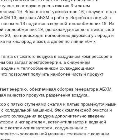
тупает во вторую ступень сжатия 3 и затем
нника 19. Вода в котле-утилизаторе 16, получив тепло
 АБХМ 13, включая АБХМ в работу. Вырабатываемый в
 насосом 18 подается в водяной теплообменник 19. Из
ой теплообменник 19, где охлаждается до оптимальной
и 20, где происходит поглощение двуокиси углерода и
ха на кислород и азот, а далее по линии «б» к
 тепла от сжатого воздуха в воздушном компрессоре в
ы без затрат электроэнергии, а снижением
тки водяным теплообменником охлаждающимся
то позволяет получить наиболее чистый продукт
егает энергию, обеспечивая обогрев генератора АБХМ
ая качество продукта разделения воздуха.
сор с пятью ступенями сжатия и пятью промежуточными
 с холодильной машиной, блок комплексной очистки и
льного охлаждения воздуха дополнительно введены
ором и испарителем, котел-утилизатор и водяной
н с котлом-утилизатором, соединенным с
спаритель холодильной машины соединен с водяным
истки.