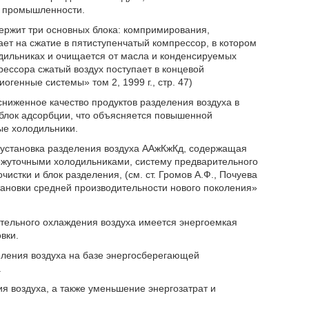
х промышленности.
держит три основных блока: компримирования,
ает на сжатие в пятиступенчатый компрессор, в котором
дильниках и очищается от масла и конденсируемых
рессора сжатый воздух поступает в концевой
огенные системы» том 2, 1999 г., стр. 47)
сниженное качество продуктов разделения воздуха в
 блок адсорбции, что объясняется повышенной
е холодильники.
я установка разделения воздуха ААжКжКд, содержащая
ежуточными холодильниками, систему предварительного
истки и блок разделения, (см. ст. Громов А.Ф., Почуева
тановки средней производительности нового поколения»
рительного охлаждения воздуха имеется энергоемкая
вки.
еления воздуха на базе энергосберегающей
.
я воздуха, а также уменьшение энергозатрат и