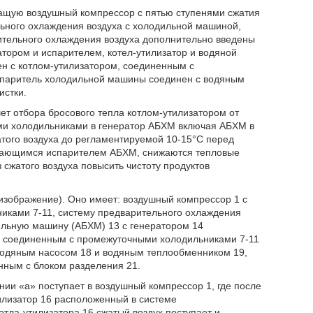
ржащую воздушный компрессор с пятью ступенями сжатия
ьного охлаждения воздуха с холодильной машиной,
рительного охлаждения воздуха дополнительно введены
ором и испарителем, котел-утилизатор и водяной
н с котлом-утилизатором, соединенным с
спаритель холодильной машины соединен с водяным
истки.
ет отбора бросового тепла котлом-утилизатором от
ми холодильниками в генератор АБХМ включая АБХМ в
атого воздуха до регламентируемой 10-15°C перед
дающимся испарителем АБХМ, снижаются тепловые
 сжатого воздуха повысить чистоту продуктов
изображение). Оно имеет: воздушный компрессор 1 с
иками 7-11, систему предварительного охлаждения
льную машину (АБХМ) 13 с генератором 14
6, соединенным с промежуточными холодильниками 7-11
водяным насосом 18 и водяным теплообменником 19,
нным с блоком разделения 21.
ии «а» поступает в воздушный компрессор 1, где после
тилизатор 16 расположенный в системе
отла-утилизатора 16 сжатый воздух поступает и