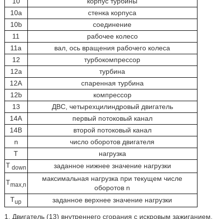
10
корпус турбины
10а
стенка корпуса
10b
соединение
11
рабочее колесо
11а
вал, ось вращения рабочего колеса
12
турбокомпрессор
12а
турбина
12А
спаренная турбина
12b
компрессор
13
ДВС, четырехцилиндровый двигатель
14А
первый потоковый канал
14В
второй потоковый канал
n
число оборотов двигателя
Т
нагрузка
T
заданное нижнее значение нагрузки
down
максимальная нагрузка при текущем числе
T
max,n
оборотов n
T
заданное верхнее значение нагрузки
up
1. Двигатель (13) внутреннего сгорания с искровым зажиганием,