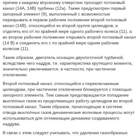
причем к каждому впускному отверстию проходит потоковый
канал (14А, 14В) турбины (12а). Также предусмотрен первый
запорный элемент (9), выполненный с возможностью
перекрывать в первом рабочем положении второй потоковый
канал (14В), относящийся ко второй группе цилиндров, и
отделять его от по крайней мере одного рабочего колеса (11), а
во втором рабочем положении открывать второй потоковый канал
(14 В) и соединять его с по крайней мере одним рабочим
колесом (11).
Таким образом, двигатель оснащен двухпоточной турбиной,
вследствие чего наддув, т.е. характеристика крутящего момента,
значительно увеличивается, в частности, при частичном
отключении.
Второй потоковый канал, относящийся к переключаемым
цилиндрам, при частичном отключении блокируется с помощью
запорного элемента. Тем самым предотвращается попадание
выхлопных газов из продолжающих работу цилиндров во второй
потоковый канал. Таким образом, происходящие в системе
отвода выхлопных газов динамические волновые процессы могут
использоваться для оптимизации динамики создаваемого
наддува.
В связи с этим следует учитывать, что удаление газообразных