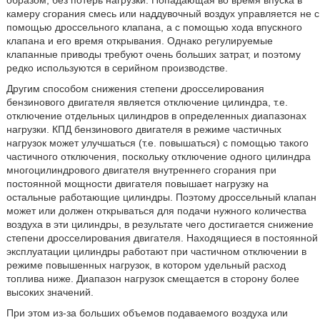
образом, без потерь нагрузки. Попадающая во время впуска в
камеру сгорания смесь или наддувочный воздух управляется не с
помощью дроссельного клапана, а с помощью хода впускного
клапана и его время открывания. Однако регулируемые
клапанные приводы требуют очень больших затрат, и поэтому
редко используются в серийном производстве.
Другим способом снижения степени дросселирования
бензинового двигателя является отключение цилиндра, т.е.
отключение отдельных цилиндров в определенных диапазонах
нагрузки. КПД бензинового двигателя в режиме частичных
нагрузок может улучшаться (т.е. повышаться) с помощью такого
частичного отключения, поскольку отключение одного цилиндра
многоцилиндрового двигателя внутреннего сгорания при
постоянной мощности двигателя повышает нагрузку на
остальные работающие цилиндры. Поэтому дроссельный клапан
может или должен открываться для подачи нужного количества
воздуха в эти цилиндры, в результате чего достигается снижение
степени дросселирования двигателя. Находящиеся в постоянной
эксплуатации цилиндры работают при частичном отключении в
режиме повышенных нагрузок, в котором удельный расход
топлива ниже. Диапазон нагрузок смещается в сторону более
высоких значений.
При этом из-за больших объемов подаваемого воздуха или