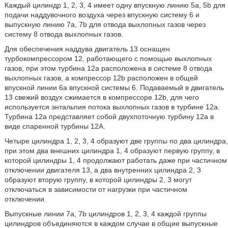
Каждый цилиндр 1, 2, 3, 4 имеет одну впускную линию 5а, 5b для
подачи наддувочного воздуха через впускную систему 6 и
выпускную линию 7а, 7b для отвода выхлопных газов через
систему 8 отвода выхлопных газов.
Для обеспечения наддува двигатель 13 оснащен
турбокомпрессором 12, работающего с помощью выхлопных
газов, при этом турбина 12а расположена в системе 8 отвода
выхлопных газов, а компрессор 12b расположен в общей
впускной линии 6а впускной системы 6. Подаваемый в двигатель
13 свежий воздух сжимается в компрессоре 12b, для чего
используется энтальпия потока выхлопных газов в турбине 12а.
Турбина 12а представляет собой двухпоточную турбину 12а в
виде спаренной турбины 12А.
Четыре цилиндра 1, 2, 3, 4 образуют две группы по два цилиндра,
при этом два внешних цилиндра 1, 4 образуют первую группу, в
которой цилиндры 1, 4 продолжают работать даже при частичном
отключении двигателя 13, а два внутренних цилиндра 2, 3
образуют вторую группу, в которой цилиндры 2, 3 могут
отключаться в зависимости от нагрузки при частичном
отключении.
Выпускные линии 7а, 7b цилиндров 1, 2, 3, 4 каждой группы
цилиндров объединяются в каждом случае в общие выпускные