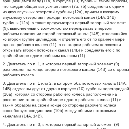
вращающемся валу (11а) в корпусе (10) турбины, таким образом,
что каждая общая выпускная линия (7а, 7b) соединена с одним
из двух впускных отверстий турбины (12а), причем к каждому
впускному отверстию проходит потоковый канал (14А, 14В)
турбины (12а), а также предусмотрен первый запорный элемент
(9), выполненный с возможностью перекрывать в первом
рабочем положении второй потоковый канал (14В), относящийся
ко второй группе цилиндров, и отделять его от по крайней мере
одного рабочего колеса (11), а во втором рабочем положении
открывать второй потоковый канал (14В) и соединять его с по
крайней мере одним рабочим колесом (11).
2. Двигатель по п. 1, в котором первый запорный элемент (9)
расположен на конце второго потокового канала (14В) со стороны
рабочего колеса.
3. Двигатель по п. 1 или 2, в котором оба потоковых канала (14А,
14В) отделены друг от друга в корпусе (10) турбины перегородкой
(10а), которая со стороны рабочего колеса расположена на
расстоянии от по крайней мере одного рабочего колеса (11) и
таким образом на своем конце со стороны рабочего колеса
способствует соединению (10b) между обоими потоковыми
каналами (14А, 14В).
4. Двигатель по п. 3, в котором первый запорный элемент (9)