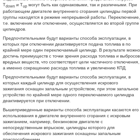
T
и T
могут быть как одинаковыми, так и различными. При
down
up
работающем двигателе внутреннего сгорания цилиндры первой
группы находятся в режиме непрерывной работы. Переключение,
т.е. включение или отключение, осуществляется во второй группе
цилиндров.
Предпочтительными будут варианты способа эксплуатации, в
которых при отключении деактивируется подача топлива в по
крайней мере один переключаемый цилиндр. В результате можно
достичь преимуществ с точки зрения расхода топлива и выбросов
вредных веществ, что соответствует цели частичного отключения,
а именно сокращению расхода топлива и увеличению КПД.
Предпочтительными будут варианты способа эксплуатации, в
которых каждый цилиндр для осуществления искрового
зажигания оснащен запальным устройством, при этом запальное
устройство по крайней мере одного переключаемого цилиндра
деактивируется при отключении.
Вышеприведенные варианты способа эксплуатации касаются его
использования в двигателе внутреннего сгорания с искровым
зажиганием, например, бензиновом двигателе с
непосредственным впрыском, цилиндры которого для
обеспечения искрового зажигания оснащены запальным
приспособлением.