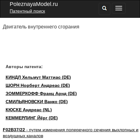
PoleznayaModel.ru
Патентный поиск
Двигатель внутреннего сгорания
Авторы патента:
КИНДЛ Хельмут Маттиас (DE)
ШОРН Норберт Андреас (DE)
ЗОММЕРХОФФ Франц Арнд (DE)
СМИЛЬЯНОВСКИ Ванко (DE)
КЮСКЕ Андреас (NL)
КЕММЕРЛИНГ Йёрг (DE)
F02B37/22
- путем изменения поперечного сечения выхлопных и
воздушных каналов