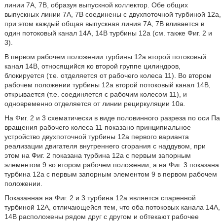
линии 7А, 7В, образуя выпускной коллектор. Обе общих
выпускных линии 7А, 7В соединены с двухпоточной турбиной 12а,
при этом каждый общая выпускная линия 7А, 7В вливается в
один потоковый канал 14А, 14В турбины 12а (см. также Фиг. 2 и
3).
В первом рабочем положении турбины 12а второй потоковый
канал 14В, относящийся ко второй группе цилиндров,
блокируется (т.е. отделяется от рабочего колеса 11). Во втором
рабочем положении турбины 12а второй потоковый канал 14В,
открывается (т.е. соединяется с рабочим колесом 11), и
одновременно отделяется от линии рециркуляции 10а.
На Фиг. 2 и 3 схематически в виде половинного разреза по оси Па
вращения рабочего колеса 11 показано принципиальное
устройство двухпоточной турбины 12а первого варианта
реализации двигателя внутреннего сгорания с наддувом, при
этом на Фиг. 2 показана турбина 12а с первым запорным
элементом 9 во втором рабочем положении, а на Фиг. 3 показана
турбина 12а с первым запорным элементом 9 в первом рабочем
положении.
Показанная на Фиг. 2 и 3 турбина 12а является спаренной
турбиной 12А, отличающейся тем, что оба потоковых канала 14А,
14В расположены рядом друг с другом и обтекают рабочее