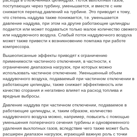
расхода в отключенных цилиндрах. Поток выхлопных газов,
поступающих через турбину, уменьшается, и вместе с ним
снижается перепад давлений на турбине. Это приводит к тому,
что степень наддува также понижается, т.е. уменьшается
давление наддува, при этом на другие работающие цилиндры
подается или может подаваться только малое количество свежего
или наддувочного воздуха. Слабый поток наддувочного воздуха
может также привести к возникновению помпажа при работе
компрессора.
Вышеописанные эффекты приводят к ограничению
применимости частичного отключения, в частности, к
ограничению диапазона нагрузок, при которых можно
использовать частичное отключение. Уменьшенный объем
наддувочного воздуха, подаваемый при частичном отключении в
работающие цилиндры, также снижает эффективность или
качество сгорания и негативно влияет на расход топлива и
вредные выбросы.
Давление наддува при частичном отключении, подаваемое в
работающие цилиндры, и, таким образом, количество
наддувочного воздуха можно, например, повысить с помощью
уменьшения поперечного сечения турбины и одновременного
удаления выхлопных газов, вследствие чего также может быть
расширен диапазон нагрузок, играющий важную роль с точки