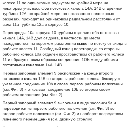
колесо 11 по одинаковым радиусам по крайней мере на
некоторых участках. Оба потоковых канала 14А, 14В спаренной
турбины 12А, по крайней мере, на показанных половинных
разрезах, проходят на одинаковом радиальном расстоянии от
вала 11а турбины 12а в корпусе 10.
Перегородка 10а корпуса 10 турбины отделяет оба потоковых
канала 14А, 14В друг от друга, в частности до места,
находящегося на коротком расстоянии выше по потоку от входа в
рабочее колесо 11. Свободный конец перегородки со стороны
рабочего колеса 10а отделен пространством от рабочего колеса
11 и образует таким образом соединение 1ОЬ между обоими
потоковыми каналами 14А, 14В.
Первый запорный элемент 9 расположен на конце второго
потокового канала 14В со стороны рабочего колеса, блокирует
указанное соединение 10b в своем первом рабочем положении
(см. Фиг. 3) и открывает соединение 10b во втором своем
рабочем положении (см. Фиг. 2).
Первый запорный элемент 9 выполнен в виде заслонки 9а и
переводится из первого рабочего положения (см. Фиг. 3) во
второе рабочее положение (см. Фиг. 2) и наоборот посредством
линейного перемещения (см. двойную стрелку).