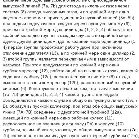
крайней мере одно выпускное отверстие с присоединенной
выпускной линией (7а, 7b) для отвода выхлопных газов через
систему (8) отвода выхлопных газов, и по крайней мере одно
впускное отверстие с присоединенной впускной линией (5а, 5b)
для подачи наддувочного воздуха через впускную систему (6),
причем по крайней мере два цилиндра (1, 2, 3, 4) образуют по
крайней мере две группы в каждом случае с по крайней мере
одним другим цилиндром, где по крайней мере один цилиндр (1,
4) первой группы продолжает работу даже при частичном
отключении двигателя (13), а по крайней мере один цилиндр (2,
3) второй группы является переключаемым в зависимости от
нагрузки. При этом предусмотрен по крайней мере один
турбокомпрессор (12), работающий на выхлопных газах, который
содержит турбину (12а), расположенную в системе (8) отвода
выхлопных газов и компрессор (12b), расположенный в впускной
системе (6). Конструкция отличается тем, что выпускные линии
(7а, 7b) цилиндров (1, 2, 3, 4) каждой группы цилиндров
объединяются в каждом случае в общую выпускную линию (7А, 7
В), образуя выпускной коллектор, при этом обе общих выпускных
линии (7А, 7В) соединены с двухпоточной турбиной (12а),
имеющей по крайней мере одно рабочее колесо (11),
расположенное на вращающемся валу (Па) в корпусе (10)
турбины, таким образом, что каждая общая выпускная линия (7а,
7b) соединена с одним из двух впускных отверстий турбины (12а),