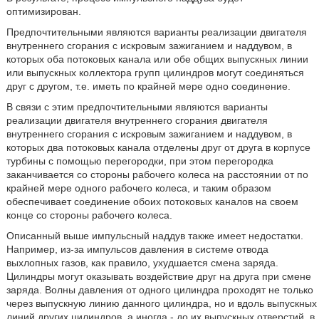
оптимизирован.
Предпочтительными являются варианты реализации двигателя
внутреннего сгорания с искровым зажиганием и наддувом, в
которых оба потоковых канала или обе общих выпускных линии
или выпускных коллектора групп цилиндров могут соединяться
друг с другом, т.е. иметь по крайней мере одно соединение.
В связи с этим предпочтительными являются варианты
реализации двигателя внутреннего сгорания двигателя
внутреннего сгорания с искровым зажиганием и наддувом, в
которых два потоковых канала отделены друг от друга в корпусе
турбины с помощью перегородки, при этом перегородка
заканчивается со стороны рабочего колеса на расстоянии от по
крайней мере одного рабочего колеса, и таким образом
обеспечивает соединение обоих потоковых каналов на своем
конце со стороны рабочего колеса.
Описанный выше импульсный наддув также имеет недостатки.
Например, из-за импульсов давления в системе отвода
выхлопных газов, как правило, ухудшается смена заряда.
Цилиндры могут оказывать воздействие друг на друга при смене
заряда. Волны давления от одного цилиндра проходят не только
через выпускную линию данного цилиндра, но и вдоль выпускных
линий других цилиндров, а иногда - до их выпускных отверстий, в