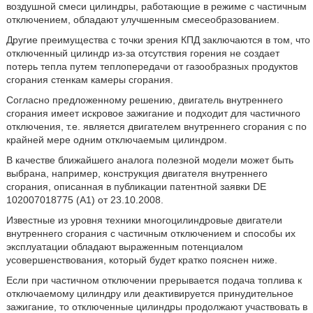
воздушной смеси цилиндры, работающие в режиме с частичным
отключением, обладают улучшенным смесеобразованием.
Другие преимущества с точки зрения КПД заключаются в том, что
отключенный цилиндр из-за отсутствия горения не создает
потерь тепла путем теплопередачи от газообразных продуктов
сгорания стенкам камеры сгорания.
Согласно предложенному решению, двигатель внутреннего
сгорания имеет искровое зажигание и подходит для частичного
отключения, т.е. является двигателем внутреннего сгорания с по
крайней мере одним отключаемым цилиндром.
В качестве ближайшего аналога полезной модели может быть
выбрана, например, конструкция двигателя внутреннего
сгорания, описанная в публикации патентной заявки DE
102007018775 (А1) от 23.10.2008.
Известные из уровня техники многоцилиндровые двигатели
внутреннего сгорания с частичным отключением и способы их
эксплуатации обладают выраженным потенциалом
усовершенствования, который будет кратко пояснен ниже.
Если при частичном отключении прерывается подача топлива к
отключаемому цилиндру или деактивируется принудительное
зажигание, то отключенные цилиндры продолжают участвовать в