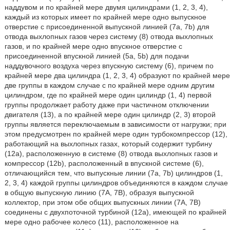
наддувом и по крайней мере двумя цилиндрами (1, 2, 3, 4),
каждый из которых имеет по крайней мере одно выпускное
отверстие с присоединенной выпускной линией (7а, 7b) для
отвода выхлопных газов через систему (8) отвода выхлопных
газов, и по крайней мере одно впускное отверстие с
присоединенной впускной линией (5а, 5b) для подачи
наддувочного воздуха через впускную систему (6), причем по
крайней мере два цилиндра (1, 2, 3, 4) образуют по крайней мере
две группы в каждом случае с по крайней мере одним другим
цилиндром, где по крайней мере один цилиндр (1, 4) первой
группы продолжает работу даже при частичном отключении
двигателя (13), а по крайней мере один цилиндр (2, 3) второй
группы является переключаемым в зависимости от нагрузки; при
этом предусмотрен по крайней мере один турбокомпрессор (12),
работающий на выхлопных газах, который содержит турбину
(12а), расположенную в системе (8) отвода выхлопных газов и
компрессор (12b), расположенный в впускной системе (6),
отличающийся тем, что выпускные линии (7а, 7b) цилиндров (1,
2, 3, 4) каждой группы цилиндров объединяются в каждом случае
в общую выпускную линию (7А, 7В), образуя выпускной
коллектор, при этом обе общих выпускных линии (7А, 7В)
соединены с двухпоточной турбиной (12а), имеющей по крайней
мере одно рабочее колесо (11), расположенное на