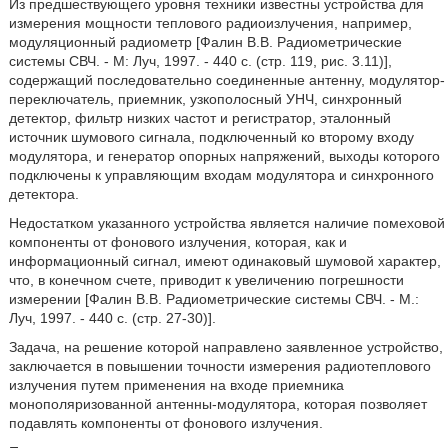
Из предшествующего уровня техники известны устройства для
измерения мощности теплового радиоизлучения, например,
модуляционный радиометр [Фалин В.В. Радиометрические
системы СВЧ. - М: Луч, 1997. - 440 с. (стр. 119, рис. 3.11)],
содержащий последовательно соединенные антенну, модулятор-
переключатель, приемник, узкополосный УНЧ, синхронный
детектор, фильтр низких частот и регистратор, эталонный
источник шумового сигнала, подключенный ко второму входу
модулятора, и генератор опорных напряжений, выходы которого
подключены к управляющим входам модулятора и синхронного
детектора.
Недостатком указанного устройства является наличие помеховой
компоненты от фонового излучения, которая, как и
информационный сигнал, имеют одинаковый шумовой характер,
что, в конечном счете, приводит к увеличению погрешности
измерении [Фалин В.В. Радиометрические системы СВЧ. - М.:
Луч, 1997. - 440 с. (стр. 27-30)].
Задача, на решение которой направлено заявленное устройство,
заключается в повышении точности измерения радиотеплового
излучения путем применения на входе приемника
монополяризованной антенны-модулятора, которая позволяет
подавлять компоненты от фонового излучения.