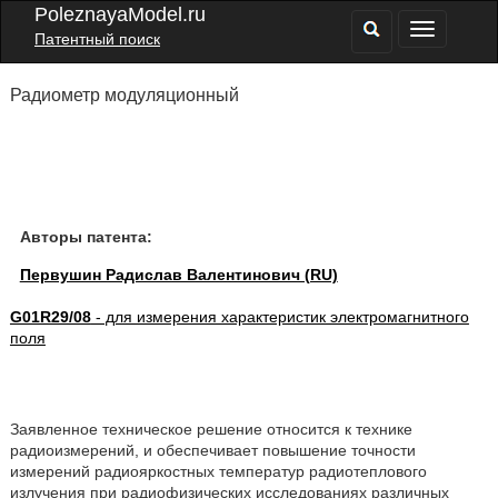
PoleznayaModel.ru
Патентный поиск
Радиометр модуляционный
Авторы патента:
Первушин Радислав Валентинович (RU)
G01R29/08
- для измерения характеристик электромагнитного
поля
Заявленное техническое решение относится к технике
радиоизмерений, и обеспечивает повышение точности
измерений радиояркостных температур радиотеплового
излучения при радиофизических исследованиях различных