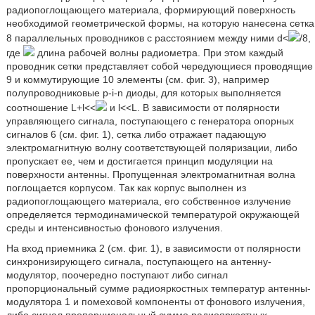
радиопоглощающего материала, формирующий поверхность
необходимой геометрической формы, на которую нанесена сетка
8 параллельных проводников с расстоянием между ними d<
/8,
где
длина рабочей волны радиометра. При этом каждый
проводник сетки представляет собой чередующиеся проводящие
9 и коммутирующие 10 элементы (см. фиг. 3), например
полупроводниковые p-i-n диоды, для которых выполняется
соотношение L+l<<
и l<<L. В зависимости от полярности
управляющего сигнала, поступающего с генератора опорных
сигналов 6 (см. фиг. 1), сетка либо отражает падающую
электромагнитную волну соответствующей поляризации, либо
пропускает ее, чем и достигается принцип модуляции на
поверхности антенны. Пропущенная электромагнитная волна
поглощается корпусом. Так как корпус выполнен из
радиопоглощающего материала, его собственное излучение
определяется термодинамической температурой окружающей
среды и интенсивностью фонового излучения.
На вход приемника 2 (см. фиг. 1), в зависимости от полярности
синхронизирующего сигнала, поступающего на антенну-
модулятор, поочередно поступают либо сигнал
пропорциональный сумме радиояркостных температур антенны-
модулятора 1 и помеховой компоненты от фонового излучения,