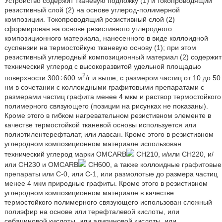
Устройство содержит тканевую подложку (1) и токопроводящий
резистивный слой (2) на основе углерод-полимерной
композиции. Токопроводящий резистивный слой (2)
сформирован на основе резистивного углеродного
композиционного материала, нанесенного в виде коллоидной
суспензии на термостойкую тканевую основу (1); при этом
резистивный углеродный композиционный материал (2) содержит
технический углерод с высокоразвитой удельной площадью
2
поверхности 300÷600 м
/г и выше, с размером частиц от 10 до 50
нм в сочетании с коллоидными графитовыми препаратами с
размерами частиц графита менее 4 мкм и раствор термостойкого
полимерного связующего (позиции на рисунках не показаны).
Кроме этого в гибком нагревательном резистивном элементе в
качестве термостойкой тканевой основы используется или
полиэтилентерефталат, или лавсан. Кроме этого в резистивном
углеродном композиционном материале использован
технический углерод марки OMCARB
CH210, и/или CH220, и/
или CH230 и OMCARB
CH600, а также коллоидные графитовые
препараты или C-0, или C-1, или размолотые до размера частиц
менее 4 мкм природные графиты. Кроме этого в резистивном
углеродном композиционном материале в качестве
термостойкого полимерного связующего использован сложный
полиэфир на основе или терефталевой кислоты, или
себациновой кислоты, или адипиновой кислоты, или