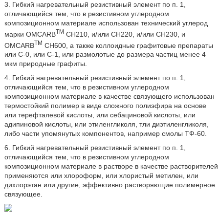
3. Гибкий нагревательный резистивный элемент по п. 1,
отличающийся тем, что в резистивном углеродном
композиционном материале использован технический углерод
TM
марки OMCARB
СН210, и/или СН220, и/или СН230, и
TM
OMCARB
СН600, а также коллоидные графитовые препараты
или С-0, или С-1, или размолотые до размера частиц менее 4
мкм природные графиты.
4. Гибкий нагревательный резистивный элемент по п. 1,
отличающийся тем, что в резистивном углеродном
композиционном материале в качестве связующего использован
термостойкий полимер в виде сложного полиэфира на основе
или терефталевой кислоты, или себациновой кислоты, или
адипиновой кислоты, или этиленгликоля, тли диэтиленгликоля,
либо части упомянутых компонентов, например смолы ТФ-60.
6. Гибкий нагревательный резистивный элемент по п. 1,
отличающийся тем, что в резистивном углеродном
композиционном материале в растворе в качестве растворителей
применяются или хлороформ, или хлористый метилен, или
дихлорэтан или другие, эффективно растворяющие полимерное
связующее.