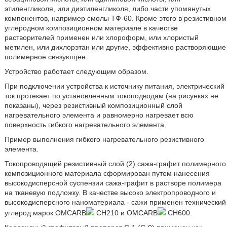
этиленгликоля, или диэтиленгликоля, либо части упомянутых
компонентов, например смолы ТФ-60. Кроме этого в резистивном
углеродном композиционном материале в качестве
растворителей применен или хлороформ, или хлористый
метилен, или дихлорэтан или другие, эффективно растворяющие
полимерное связующее.
Устройство работает следующим образом.
При подключении устройства к источнику питания, электрический
ток протекает по установленным токоподводам (на рисунках не
показаны), через резистивный композиционный слой
нагревательного элемента и равномерно нагревает всю
поверхность гибкого нагревательного элемента.
Пример выполнения гибкого нагревательного резистивного
элемента.
Токопроводящий резистивный слой (2) сажа-графит полимерного
композиционного материала сформирован путем нанесения
высокодисперсной суспензии сажа-графит в растворе полимера
на тканевую подложку. В качестве высоко электропроводного и
высокодисперсного наноматериала - сажи применен технический
углерод марок OMCARB
CH210 и OMCARB
CH600.