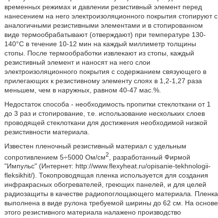
временных режимах и давлении резистивный элемент перед
нанесением на него электроизоляционного покрытия стопируют с
аналогичными резистивными элементами и в стопированном
виде термообрабатывают (отверждают) при температуре 130-
140°C в течение 10-12 мин на каждый миллиметр толщины
стопы. После термообработки извлекают из стопы, каждый
резистивный элемент и наносят на него слои
электроизоляционного покрытия с содержанием связующего в
прилегающих к резистивному элементу слоях в 1,2-1,27 раза
меньшем, чем в наружных, равном 40-47 мас.%.
Недостаток способа - необходимость пропитки стеклоткани от 1
до 3 раз и стопирование, т.е. использование нескольких слоев
проводящей стеклоткани для достижения необходимой низкой
резистивности материала.
Известен пленочный резистивный материал с удельным
2
сопротивлением 5÷5000 Ом/см
, разработанный Фирмой
"Импульс" (Интернет: http://www.flexyheat.ru/opisanie-tekhnologii-
fleksikhit/). Токопроводящая пленка используется для создания
инфракрасных обогревателей, греющих панелей, и для целей
радиозащиты в качестве радиопоглощающего материала. Пленка
выполнена в виде рулона требуемой ширины до 62 см. На основе
этого резистивного материала налажено производство