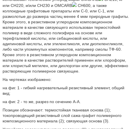
или CH220, и/или CH230 и OMCARB
CH600, а также
коллоидные графитовые препараты или C-0, или C-1, или
размолотые до размера частиц менее 4 мкм природные графиты.
Кроме этого, в резистивном углеродном композиционном
материале в качестве связующего использован термостойкий
полимер в виде сложного полиэфира на основе или
терефталевой кислоты, или себациновой кислоты, или
адипиновой кислоты, или этиленгликоля, или диэтиленгликоля,
либо части упомянутых компонентов, например смолы ТФ-60.
Кроме этого в резистивном углеродном композиционном
материале в качестве растворителей применен или хлороформ,
или хлористый метилен, или дихлорэтан или другие, эффективно
растворяющие полимерное связующее.
На чертежах изображено:
на фиг. 1 - гибкий нагревательный резистивный элемент, общий
вид;
на фиг. 2 - то же, разрез по сечению А-А.
Позиции обозначают: термостойкая тканевая основа (1);
токопроводящий резистивный слой сажа-графит полимерного
композиционного материала (2); связующая основа (3).