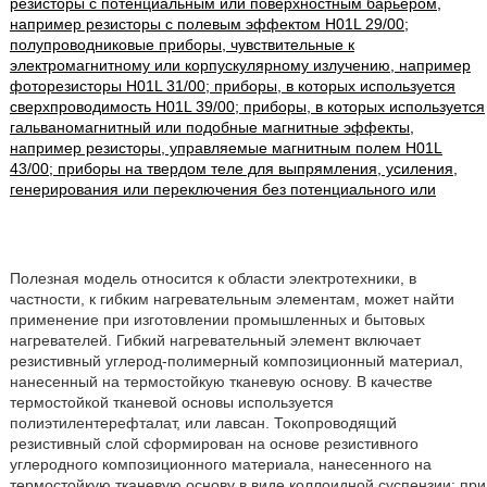
резисторы с потенциальным или поверхностным барьером,
например резисторы с полевым эффектом H01L 29/00;
полупроводниковые приборы, чувствительные к
электромагнитному или корпускулярному излучению, например
фоторезисторы H01L 31/00; приборы, в которых используется
сверхпроводимость H01L 39/00; приборы, в которых используется
гальваномагнитный или подобные магнитные эффекты,
например резисторы, управляемые магнитным полем H01L
43/00; приборы на твердом теле для выпрямления, усиления,
генерирования или переключения без потенциального или
Полезная модель относится к области электротехники, в
частности, к гибким нагревательным элементам, может найти
применение при изготовлении промышленных и бытовых
нагревателей. Гибкий нагревательный элемент включает
резистивный углерод-полимерный композиционный материал,
нанесенный на термостойкую тканевую основу. В качестве
термостойкой тканевой основы используется
полиэтилентерефталат, или лавсан. Токопроводящий
резистивный слой сформирован на основе резистивного
углеродного композиционного материала, нанесенного на
термостойкую тканевую основу в виде коллоидной суспензии; при