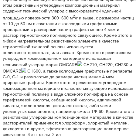
этом резистивный углеродный композиционный материал
содержит технический углерод с высокоразвитой удельной
2
площадью поверхности 300÷600 м
/г и выше, с размером частиц
от 10 до 50 нм в сочетании с коллоидными графитовыми
препаратами с размерами частиц графита менее 4 мкм и
раствор термостойкого полимерного связующего. Кроме этого в
гибком нагревательном резистивном элементе в качестве
термостойкой тканевой основы используется
полиэтилентерефталат, или лавсан. Кроме этого в резистивном
углеродном композиционном материале использован
технический углерод марки OMCARB
CH210, CH220, CH230 и
OMCARB
CH600, а также коллоидные графитовые препараты
C-0, C-1 и размолотые до размера частиц менее 4 мкм
природные графиты. Кроме этого, в резистивном углеродном
композиционном материале в качестве связующего использован
термостойкий полимер в виде сложного полиэфира на основе
терефталевой кислоты, себациновой кислоты, адипиновой
кислоты, этиленгликоля, диэтиленгликоля, либо части
упомянутых компонентов, например смола ТФ-60. Кроме этого в
резистивном углеродном композиционном материале в качестве
растворителей применяются хлороформ, хлористый метилен,
дихлорэтан и другие, эффективно растворяющие полимерное
связующее. 4 з.п. ф-лы. 2 ил.