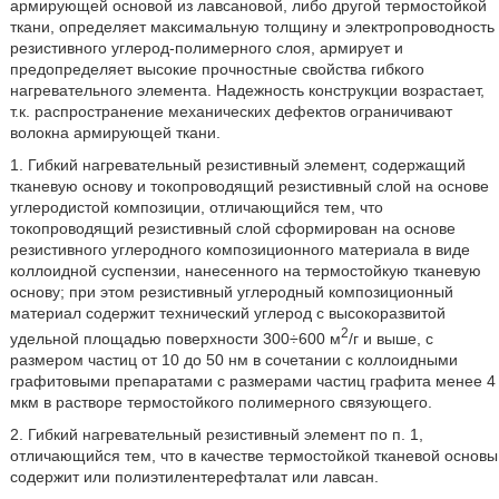
армирующей основой из лавсановой, либо другой термостойкой
ткани, определяет максимальную толщину и электропроводность
резистивного углерод-полимерного слоя, армирует и
предопределяет высокие прочностные свойства гибкого
нагревательного элемента. Надежность конструкции возрастает,
т.к. распространение механических дефектов ограничивают
волокна армирующей ткани.
1. Гибкий нагревательный резистивный элемент, содержащий
тканевую основу и токопроводящий резистивный слой на основе
углеродистой композиции, отличающийся тем, что
токопроводящий резистивный слой сформирован на основе
резистивного углеродного композиционного материала в виде
коллоидной суспензии, нанесенного на термостойкую тканевую
основу; при этом резистивный углеродный композиционный
материал содержит технический углерод с высокоразвитой
2
удельной площадью поверхности 300÷600 м
/г и выше, с
размером частиц от 10 до 50 нм в сочетании с коллоидными
графитовыми препаратами с размерами частиц графита менее 4
мкм в растворе термостойкого полимерного связующего.
2. Гибкий нагревательный резистивный элемент по п. 1,
отличающийся тем, что в качестве термостойкой тканевой основы
содержит или полиэтилентерефталат или лавсан.