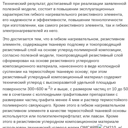
Технический результат, достигаемый при реализации заявленной
полезной модели, состоит в повышении эксплуатационных
характеристик гибкого нагревательного резистивного элемента,
его надежности и эффективности, повышении технологичности
при изготовлении, как самого резистивного элемента, так и гибких
электронагревателей из него.
Это достигается тем, что в гибком нагревательном, резистивном
элементе, содержащем тканевую подложку и токопроводящий
резистивный слой на основе углерод-полимерной композиции,
согласно полезной модели, токопроводящий резистивный слой
сформирован на основе резистивного углеродного
композиционного материала, нанесенного в виде коллоидной
суспензии на термостойкую тканевую основу; при этом
резистивный углеродный композиционный материал содержит
технический углерод с высокоразвитой удельной площадью
2
поверхности 300÷600 м
/г и выше, с размером частиц от 10 до 50
нм в сочетании с коллоидными графитовыми препаратами с
размерами частиц графита менее 4 мкм и раствор термостойкого
полимерного связующего. Кроме этого в гибком нагревательном
резистивном элементе в качестве термостойкой тканевой основы
используется или полиэтилентерефталат, или лавсан. Кроме
этого в резистивном углеродном композиционном материале
использован технический углерод марки OMCARB
CH210, и/