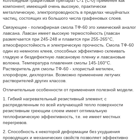
Коллоидный графитовый препарат C-1 (C-0) применен как
компонент, имеющий очень высокую, практически
металлическую, электропроводность в пределах чешуйчатых
частиц, состоящих из большого числа графеновых слоев.
Связующее - полиэфирная смола ТФ-60 это химический аналог
лавсана. Лавсан имеет высокую термостойкость (лавсан
размягчается при 245-248 и плавится при 255-265°C,
атмосферостойкость и электрическую прочность. Смола ТФ-60
один из немногих клеев, способных эффективно склеивать
гладкую и бездефектную лавсановую пленку и лавсановые
волокна. Температура плавления смолы 145-160°C.
Растворитель для смолы ТФ-60 - хлористый метилен,
хлороформ, дихлорэтан. Возможно применение летучих
растворителей других классов.
Отличительные особенности от применения полезной модели.
1. Гибкий нагревательный резистивный элемент, с
распределенным по всей излучающей тепло поверхности
резистивным греющим слоем имеет оптимальную
теплофизическую эффективность, т.е. не имеет местных
перегревов.
2. Способность к некоторой деформации без ухудшения
проводящих и механических свойств позволяет эффективно