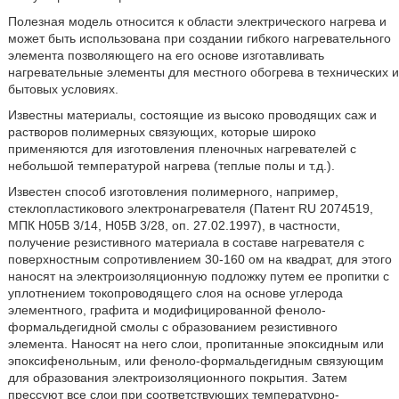
Полезная модель относится к области электрического нагрева и
может быть использована при создании гибкого нагревательного
элемента позволяющего на его основе изготавливать
нагревательные элементы для местного обогрева в технических и
бытовых условиях.
Известны материалы, состоящие из высоко проводящих саж и
растворов полимерных связующих, которые широко
применяются для изготовления пленочных нагревателей с
небольшой температурой нагрева (теплые полы и т.д.).
Известен способ изготовления полимерного, например,
стеклопластикового электронагревателя (Патент RU 2074519,
МПК H05B 3/14, H05B 3/28, оп. 27.02.1997), в частности,
получение резистивного материала в составе нагревателя с
поверхностным сопротивлением 30-160 ом на квадрат, для этого
наносят на электроизоляционную подложку путем ее пропитки с
уплотнением токопроводящего слоя на основе углерода
элементного, графита и модифицированной феноло-
формальдегидной смолы с образованием резистивного
элемента. Наносят на него слои, пропитанные эпоксидным или
эпоксифенольным, или феноло-формальдегидным связующим
для образования электроизоляционного покрытия. Затем
прессуют все слои при соответствующих температурно-