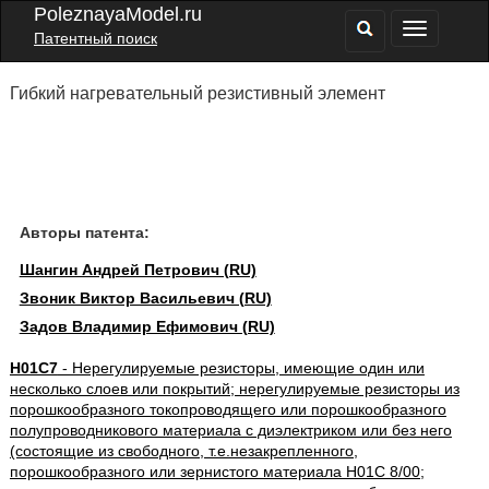
PoleznayaModel.ru
Патентный поиск
Гибкий нагревательный резистивный элемент
Авторы патента:
Шангин Андрей Петрович (RU)
Звоник Виктор Васильевич (RU)
Задов Владимир Ефимович (RU)
H01C7
- Нерегулируемые резисторы, имеющие один или
несколько слоев или покрытий; нерегулируемые резисторы из
порошкообразного токопроводящего или порошкообразного
полупроводникового материала с диэлектриком или без него
(состоящие из свободного, т.е.незакрепленного,
порошкообразного или зернистого материала H01C 8/00;