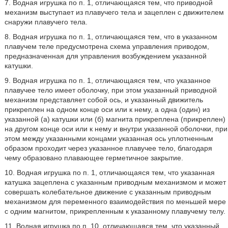
7. Водная игрушка по п. 1, отличающаяся тем, что приводной
механизм выступает из плавучего тела и зацеплен с движителем
снаружи плавучего тела.
8. Водная игрушка по п. 1, отличающаяся тем, что в указанном
плавучем теле предусмотрена схема управления приводом,
предназначенная для управления возбуждением указанной
катушки.
9. Водная игрушка по п. 1, отличающаяся тем, что указанное
плавучее тело имеет оболочку, при этом указанный приводной
механизм представляет собой ось, и указанный движитель
прикреплен на одном конце оси или к нему, а одна (один) из
указанной (а) катушки или (б) магнита прикреплена (прикреплен)
на другом конце оси или к нему и внутри указанной оболочки, при
этом между указанными концами указанная ось уплотненным
образом проходит через указанное плавучее тело, благодаря
чему образовано плавающее герметичное закрытие.
10. Водная игрушка по п. 1, отличающаяся тем, что указанная
катушка зацеплена с указанным приводным механизмом и может
совершать колебательное движение с указанным приводным
механизмом для переменного взаимодействия по меньшей мере
с одним магнитом, прикрепленным к указанному плавучему телу.
11. Водная игрушка по п. 10, отличающаяся тем, что указанный