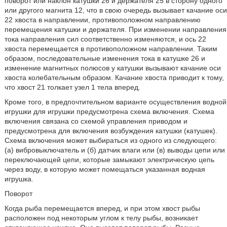
поворот или наклон катушки 26 и держателя 25 в сторону одного
или другого магнита 12, что в свою очередь вызывает качание оси
22 хвоста в направлении, противоположном направлению
перемещения катушки и держателя. При изменении направления
тока направления сил соответственно изменяются, и ось 22
хвоста перемещается в противоположном направлении. Таким
образом, последовательные изменения тока в катушке 26 и
изменение магнитных полюсов у катушки вызывают качание оси
хвоста колебательным образом. Качание хвоста приводит к тому,
что хвост 21 толкает узел 1 тела вперед.
Кроме того, в предпочтительном варианте осуществления водной
игрушки для игрушки предусмотрена схема включения. Схема
включения связана со схемой управления приводом и
предусмотрена для включения возбуждения катушки (катушек).
Схема включения может выбираться из одного из следующего:
(а) вибровыключатель и (б) датчик влаги или (в) выводы цепи или
переключающей цепи, которые замыкают электрическую цепь
через воду, в которую может помещаться указанная водная
игрушка.
Поворот
Когда рыба перемещается вперед, и при этом хвост рыбы
расположен под некоторым углом к телу рыбы, возникает