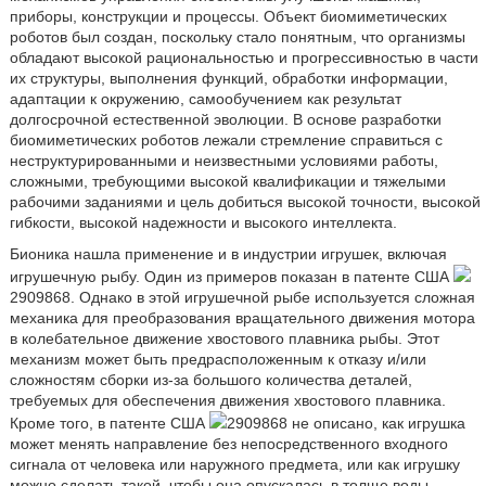
приборы, конструкции и процессы. Объект биомиметических
роботов был создан, поскольку стало понятным, что организмы
обладают высокой рациональностью и прогрессивностью в части
их структуры, выполнения функций, обработки информации,
адаптации к окружению, самообучением как результат
долгосрочной естественной эволюции. В основе разработки
биомиметических роботов лежали стремление справиться с
неструктурированными и неизвестными условиями работы,
сложными, требующими высокой квалификации и тяжелыми
рабочими заданиями и цель добиться высокой точности, высокой
гибкости, высокой надежности и высокого интеллекта.
Бионика нашла применение и в индустрии игрушек, включая
игрушечную рыбу. Один из примеров показан в патенте США
2909868. Однако в этой игрушечной рыбе используется сложная
механика для преобразования вращательного движения мотора
в колебательное движение хвостового плавника рыбы. Этот
механизм может быть предрасположенным к отказу и/или
сложностям сборки из-за большого количества деталей,
требуемых для обеспечения движения хвостового плавника.
Кроме того, в патенте США
2909868 не описано, как игрушка
может менять направление без непосредственного входного
сигнала от человека или наружного предмета, или как игрушку
можно сделать такой, чтобы она опускалась в толще воды.