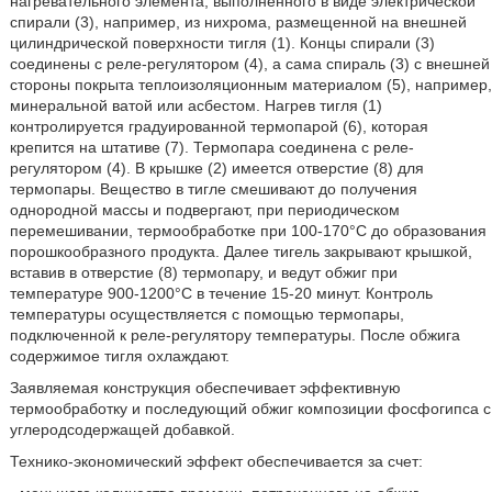
нагревательного элемента, выполненного в виде электрической
спирали (3), например, из нихрома, размещенной на внешней
цилиндрической поверхности тигля (1). Концы спирали (3)
соединены с реле-регулятором (4), а сама спираль (3) с внешней
стороны покрыта теплоизоляционным материалом (5), например,
минеральной ватой или асбестом. Нагрев тигля (1)
контролируется градуированной термопарой (6), которая
крепится на штативе (7). Термопара соединена с реле-
регулятором (4). В крышке (2) имеется отверстие (8) для
термопары. Вещество в тигле смешивают до получения
однородной массы и подвергают, при периодическом
перемешивании, термообработке при 100-170°C до образования
порошкообразного продукта. Далее тигель закрывают крышкой,
вставив в отверстие (8) термопару, и ведут обжиг при
температуре 900-1200°C в течение 15-20 минут. Контроль
температуры осуществляется с помощью термопары,
подключенной к реле-регулятору температуры. После обжига
содержимое тигля охлаждают.
Заявляемая конструкция обеспечивает эффективную
термообработку и последующий обжиг композиции фосфогипса с
углеродсодержащей добавкой.
Технико-экономический эффект обеспечивается за счет: