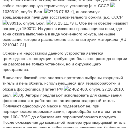
собою стационарную термическую установку [а.с. СССР
1030310, опубл. Бюл.
2723.07.83 г.], аналогичную
вращающейся печи для восстановительного обжига [а.с. СССР
698916, опубл. Бюл.
43, 25.11.79 г.. Обе печи обеспечиваюют
нагрев до 1500°C. Из уровня известны вращающиеся печи, где
зона отжига выполнена в виде усеченного конуса, меньшее
основание которого расположено в зоне выгрузки материала [RU
2210042 C1].
Основным недостатком данного устройства является
громоздкость конструкции, требующая большого расхода энергии
на разогрев не только установки, но и окружающего
пространства.
В качестве ближайшего аналога-прототипа выбраны кварцевый
тигель и печь обжига, использующиеся для термообработки и
обжига фосфогипса [Патент РФ
2 402 488, опубл. 27.10.2010,
Бюл.
30]. Авторы предлагают использовать для смешивания
фосфогипса и отработанного антифриза кварцевый тигель.
Получают однородную массу и подвергают ее, при
периодическом перемешивании, термообработке в этом тигле
при 100-170°C до образования порошкообразного продукта.
После охлаждения до комнатной температуры кварцевый тигель
с продуктом помещают в лабораторную электропечь (в формуле