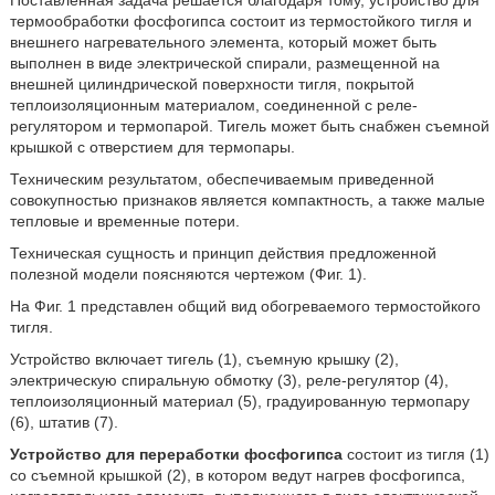
Поставленная задача решается благодаря тому, устройство для
термообработки фосфогипса состоит из термостойкого тигля и
внешнего нагревательного элемента, который может быть
выполнен в виде электрической спирали, размещенной на
внешней цилиндрической поверхности тигля, покрытой
теплоизоляционным материалом, соединенной с реле-
регулятором и термопарой. Тигель может быть снабжен съемной
крышкой с отверстием для термопары.
Техническим результатом, обеспечиваемым приведенной
совокупностью признаков является компактность, а также малые
тепловые и временные потери.
Техническая сущность и принцип действия предложенной
полезной модели поясняются чертежом (Фиг. 1).
На Фиг. 1 представлен общий вид обогреваемого термостойкого
тигля.
Устройство включает тигель (1), съемную крышку (2),
электрическую спиральную обмотку (3), реле-регулятор (4),
теплоизоляционный материал (5), градуированную термопару
(6), штатив (7).
Устройство для переработки фосфогипса
состоит из тигля (1)
со съемной крышкой (2), в котором ведут нагрев фосфогипса,