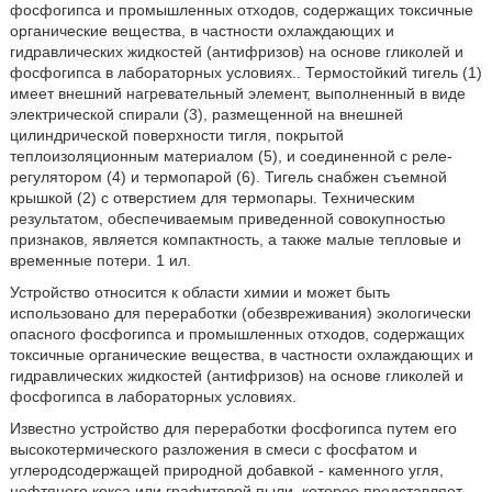
фосфогипса и промышленных отходов, содержащих токсичные
органические вещества, в частности охлаждающих и
гидравлических жидкостей (антифризов) на основе гликолей и
фосфогипса в лабораторных условиях.. Термостойкий тигель (1)
имеет внешний нагревательный элемент, выполненный в виде
электрической спирали (3), размещенной на внешней
цилиндрической поверхности тигля, покрытой
теплоизоляционным материалом (5), и соединенной с реле-
регулятором (4) и термопарой (6). Тигель снабжен съемной
крышкой (2) с отверстием для термопары. Техническим
результатом, обеспечиваемым приведенной совокупностью
признаков, является компактность, а также малые тепловые и
временные потери. 1 ил.
Устройство относится к области химии и может быть
использовано для переработки (обезвреживания) экологически
опасного фосфогипса и промышленных отходов, содержащих
токсичные органические вещества, в частности охлаждающих и
гидравлических жидкостей (антифризов) на основе гликолей и
фосфогипса в лабораторных условиях.
Известно устройство для переработки фосфогипса путем его
высокотермического разложения в смеси с фосфатом и
углеродсодержащей природной добавкой - каменного угля,
нефтяного кокса или графитовой пыли, которое представляет