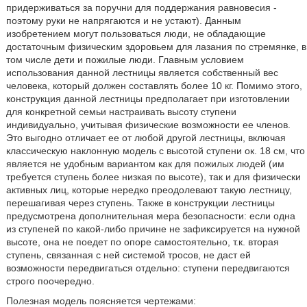
придерживаться за поручни для поддержания равновесия -
поэтому руки не напрягаются и не устают). Данным
изобретением могут пользоваться люди, не обладающие
достаточным физическим здоровьем для лазания по стремянке, в
том числе дети и пожилые люди. Главным условием
использования данной лестницы является собственный вес
человека, который должен составлять более 10 кг. Помимо этого,
конструкция данной лестницы предполагает при изготовлении
для конкретной семьи настраивать высоту ступени
индивидуально, учитывая физические возможности ее членов.
Это выгодно отличает ее от любой другой лестницы, включая
классическую наклонную модель с высотой ступени ок. 18 см, что
является не удобным вариантом как для пожилых людей (им
требуется ступень более низкая по высоте), так и для физически
активных лиц, которые нередко преодолевают такую лестницу,
перешагивая через ступень. Также в конструкции лестницы
предусмотрена дополнительная мера безопасности: если одна
из ступеней по какой-либо причине не зафиксируется на нужной
высоте, она не поедет по опоре самостоятельно, т.к. вторая
ступень, связанная с ней системой тросов, не даст ей
возможности передвигаться отдельно: ступени передвигаются
строго поочередно.
Полезная модель поясняется чертежами: