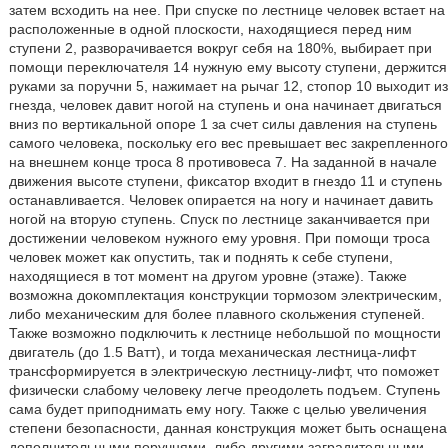
затем всходить на нее. При спуске по лестнице человек встает на
расположенные в одной плоскости, находящиеся перед ним
ступени 2, разворачивается вокруг себя на 180%, выбирает при
помощи переключателя 14 нужную ему высоту ступени, держится
руками за поручни 5, нажимает на рычаг 12, стопор 10 выходит из
гнезда, человек давит ногой на ступень и она начинает двигаться
вниз по вертикальной опоре 1 за счет силы давления на ступень
самого человека, поскольку его вес превышает вес закрепленного
на внешнем конце троса 8 противовеса 7. На заданной в начале
движения высоте ступени, фиксатор входит в гнездо 11 и ступень
останавливается. Человек опирается на ногу и начинает давить
ногой на вторую ступень. Спуск по лестнице заканчивается при
достижении человеком нужного ему уровня. При помощи троса
человек может как опустить, так и поднять к себе ступени,
находящиеся в тот момент на другом уровне (этаже). Также
возможна докомплектация конструкции тормозом электрическим,
либо механическим для более плавного скольжения ступеней.
Также возможно подключить к лестнице небольшой по мощности
двигатель (до 1.5 Ватт), и тогда механическая лестница-лифт
трансформируется в электрическую лестницу-лифт, что поможет
физически слабому человеку легче преодолеть подъем. Ступень
сама будет приподнимать ему ногу. Также с целью увеличения
степени безопасности, данная конструкция может быть оснащена
дополнительными поручнями, либо другими заградительными