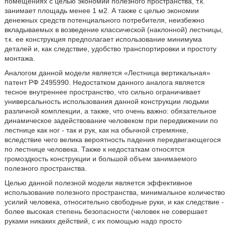
помещениях с целью экономии полезного пространства, т.к.
занимает площадь менее 1 м2. А также с целью экономии
денежных средств потенциального потребителя, неизбежно
вкладываемых в возведение классической (наклонной) лестницы,
т.к. ее конструкция предполагает использование минимума
деталей и, как следствие, удобство транспортировки и простоту
монтажа.
Аналогом данной модели является «Лестница вертикальная»
патент РФ 2495990. Недостатком данного аналога является
тесное внутреннее пространство, что сильно ограничивает
универсальность использования данной конструкции людьми
различной комплекции, а также, что очень важно: обязательное
динамическое задействование человеком при передвижении по
лестнице как ног - так и рук, как на обычной стремянке,
вследствие чего велика вероятность падения передвигающегося
по лестнице человека. Также к недостаткам относятся
громоздкость конструкции и большой объем занимаемого
полезного пространства.
Целью данной полезной модели является эффективное
использование полезного пространства, минимальное количество
усилий человека, относительно свободные руки, и как следствие -
более высокая степень безопасности (человек не совершает
руками никаких действий, с их помощью надо просто