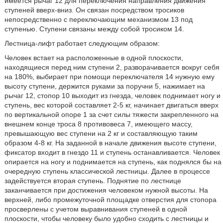
имеется рычаг 12 для переключения направления движения
ступеней вверх-вниз. Он связан посредством тросиков
непосредственно с переключающим механизмом 13 под
ступенью. Ступени связаны между собой тросиком 14.
Лестница-лифт работает следующим образом:
Человек встает на расположенные в одной плоскости,
находящиеся перед ним ступени 2, разворачивается вокруг себя
на 180%, выбирает при помощи переключателя 14 нужную ему
высоту ступени, держится руками за поручни 5, нажимает на
рычаг 12, стопор 10 выходит из гнезда, человек поднимает ногу и
ступень, вес которой составляет 2-5 кг, начинает двигаться вверх
по вертикальной опоре 1 за счет силы тяжести закрепленного на
внешнем конце троса 8 противовеса 7, имеющего массу,
превышающую вес ступени на 2 кг и составляющую таким
образом 4-8 кг. На заданной в начале движения высоте ступени,
фиксатор входит в гнездо 11 и ступень останавливается. Человек
опирается на ногу и поднимается на ступень, как поднялся бы на
очередную ступень классической лестницы. Далее в процессе
задействуется вторая ступень. Поднятие по лестнице
заканчивается при достижения человеком нужной высоты. На
верхней, либо промежуточной площадке отверстия для стопора
просверлены с учетом выравнивания ступеней в одной
плоскости, чтобы человеку было удобно сходить с лестницы и