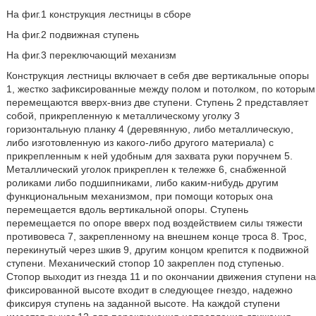
На фиг.1 конструкция лестницы в сборе
На фиг.2 подвижная ступень
На фиг.3 переключающий механизм
Конструкция лестницы включает в себя две вертикальные опоры
1, жестко зафиксированные между полом и потолком, по которым
перемещаются вверх-вниз две ступени. Ступень 2 представляет
собой, прикрепленную к металлическому уголку 3
горизонтальную планку 4 (деревянную, либо металлическую,
либо изготовленную из какого-либо другого материала) с
прикрепленным к ней удобным для захвата руки поручнем 5.
Металлический уголок прикреплен к тележке 6, снабженной
роликами либо подшипниками, либо каким-нибудь другим
функциональным механизмом, при помощи которых она
перемещается вдоль вертикальной опоры. Ступень
перемещается по опоре вверх под воздействием силы тяжести
противовеса 7, закрепленному на внешнем конце троса 8. Трос,
перекинутый через шкив 9, другим концом крепится к подвижной
ступени. Механический стопор 10 закреплен под ступенью.
Стопор выходит из гнезда 11 и по окончании движения ступени на
фиксированной высоте входит в следующее гнездо, надежно
фиксируя ступень на заданной высоте. На каждой ступени