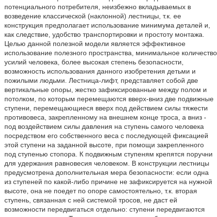
потенциального потребителя, неизбежно вкладываемых в
возведение классической (наклонной) лестницы, т.к. ее
конструкция предполагает использование минимума деталей и,
как следствие, удобство транспортировки и простоту монтажа.
Целью данной полезной модели является эффективное
использование полезного пространства, минимальное количество
усилий человека, более высокая степень безопасности,
возможность использования данного изобретения детьми и
пожилыми людьми. Лестница-лифт, представляет собой две
вертикальные опоры, жестко зафиксированные между полом и
потолком, по которым перемещаются вверх-вниз две подвижные
ступени, перемещающиеся вверх под действием силы тяжести
противовеса, закрепленному на внешнем конце троса, а вниз -
под воздействием силы давления на ступень самого человека
посредством его собственного веса с последующей фиксацией
этой ступени на заданной высоте, при помощи закрепленного
под ступенью стопора. К подвижным ступеням крепятся поручни
для удержания равновесия человеком. В конструкции лестницы
предусмотрена дополнительная мера безопасности: если одна
из ступеней по какой-либо причине не зафиксируется на нужной
высоте, она не поедет по опоре самостоятельно, т.к. вторая
ступень, связанная с ней системой тросов, не даст ей
возможности передвигаться отдельно: ступени передвигаются