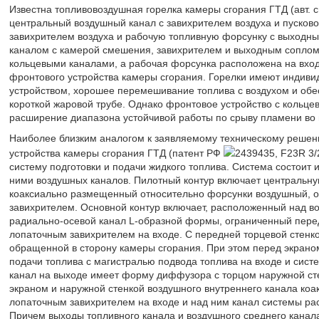
Известна топливовоздушная горелка камеры сгорания ГТД (авт. с
центральный воздушный канал с завихрителем воздуха и пусково
завихрителем воздуха и рабочую топливную форсунку с выходн
каналом с камерой смешения, завихрителем и выходным сопло
кольцевыми каналами, а рабочая форсунка расположена на входе
фронтового устройства камеры сгорания. Горелки имеют индиви
устройством, хорошее перемешивание топлива с воздухом и обе
короткой жаровой трубе. Однако фронтовое устройство с кольце
расширение диапазона устойчивой работы по срыву пламени во 
Наиболее близким аналогом к заявляемому техническому решен
устройства камеры сгорания ГТД (патент РФ
2439435, F23R 3/
систему подготовки и подачи жидкого топлива. Система состоит 
ними воздушных каналов. Пилотный контур включает центральну
коаксиально размещенный относительно форсунки воздушный, ог
завихрителем. Основной контур включает, расположенный над 
радиально-осевой канал L-образной формы, ограниченный пере
лопаточным завихрителем на входе. С передней торцевой стенко
обращенной в сторону камеры сгорания. При этом перед экраном
подачи топлива с магистралью подвода топлива на входе и сист
канал на выходе имеет форму диффузора с торцом наружной ст
экраном и наружной стенкой воздушного внутреннего канала ко
лопаточным завихрителем на входе и над ним канал системы ра
Причем выходы топливного канала и воздушного среднего канал