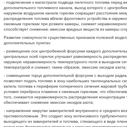
- подключение к магистрали подвода пилотного топлива перед в
дополнительного топливного канала, выход которого с центроб
наружном воздушном канале горелки сокращает расстояние ме
распределения топлива вблизи фронтового устройства в окружн
смежным горелкам при розжиге камеры, снижает неравномернос
способствует снижению эмиссии вредных веществ из камеры сго
Развитие совокупности существенных признаков полезной модел
дополнительных пунктах:
- размещение оси центробежной форсунки каждого дополнительн
центральных осей горелок улучшает равномерность распределен
окружную неравномерность температурного поля в выходном се
температурой и снижает, таким образом, эмиссию оксидов азота;
- совмещение торца дополнительной форсунки с выходом радиал
позволяет подать топливо в зону наибольших тангенциальных ск
капель топлива к периферии поперечного сечения жаровой труб
условия переброса пламени к смежным горелкам, что обеспечив
того, снижается неравномерность распределения концентрации 
обеспечивает снижение эмиссии оксидов азота;
- направление закрутки завихрителей внутреннего и среднего в
противоположным. Это создает зону интенсивного турбулентног
выходящего из завихрителей и топлива, стекающего в виде пленк
результате формируется пригодная к горению топливовоздушная