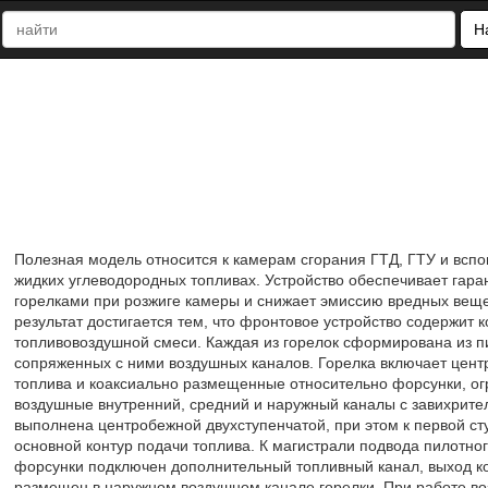
Н
Полезная модель относится к камерам сгорания ГТД, ГТУ и всп
жидких углеводородных топливах. Устройство обеспечивает га
горелками при розжиге камеры и снижает эмиссию вредных вещес
результат достигается тем, что фронтовое устройство содержит к
топливовоздушной смеси. Каждая из горелок сформирована из пи
сопряженных с ними воздушных каналов. Горелка включает цент
топлива и коаксиально размещенные относительно форсунки, о
воздушные внутренний, средний и наружный каналы с завихрите
выполнена центробежной двухступенчатой, при этом к первой сту
основной контур подачи топлива. К магистрали подвода пилотно
форсунки подключен дополнительный топливный канал, выход к
размещен в наружном воздушном канале горелки. При работе во