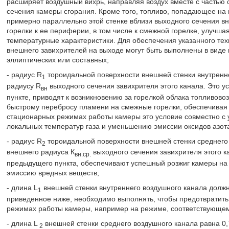
расширяет воздушный вихрь, направляя воздух вместе с частью
сечения камеры сгорания. Кроме того, топливо, попадающее на 
примерно параллельно этой стенке вблизи выходного сечения вну
горелки к ее периферии, в том числе к смежной горелке, улучша
температурные характеристики. Для обеспечения указанного тех
внешнего завихрителей на выходе могут быть выполнены в виде 
эллиптических или составных;
- радиус R
тороидальной поверхности внешней стенки внутренн
1
радиусу R
выходного сечения завихрителя этого канала. Это 
вн
пункте, приводят к возникновению за горелкой облака топливов
быстрому перебросу пламени на смежные горелки, обеспечивая 
стационарных режимах работы камеры это условие совместно с 
локальных температур газа и уменьшению эмиссии оксидов азот
- радиус R
тороидальной поверхности внешней стенки среднего 
2
внешнего радиуса К
выходного сечения завихрителя этого к
вн.ср.
предыдущего пункта, обеспечивают успешный розжиг камеры на
эмиссию вредных веществ;
- длина L
внешней стенки внутреннего воздушного канала должн
1
приведенное ниже, необходимо выполнять, чтобы предотвратить
режимах работы камеры, например на режиме, соответствующем
- длина L
внешней стенки среднего воздушного канала равна 0,
2