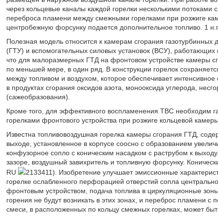
через кольцевые каналы каждой горелки несколькими потоками с
переброса пламени между смежными горелками при розжиге кам
центробежную форсунку подается дополнительное топливо. 1 н.п.,
Полезная модель относится к камерам сгорания газотурбинных д
(ГТУ) и вспомогательных силовых установок (ВСУ), работающих 
что для малоразмерных ГТД на фронтовом устройстве камеры сг
по меньшей мере, в один ряд. В конструкции горелок сохраняе
между топливом и воздухом, которое обеспечивает интенсивное
в продуктах сгорания оксидов азота, монооксида углерода, нес
(сажеобразования).
Кроме того, для эффективного воспламенения ТВС необходим 
горелками фронтового устройства при розжиге кольцевой камеры 
Известна топливовоздушная горелка камеры сгорания ГТД, сод
выходе, установленное в корпусе соосно с образованием увели
конфузорное сопло с коническим насадком с раструбом к выходу
зазоре, воздушный завихритель и топливную форсунку. Конически
RU
2133411). Изобретение улучшает эмиссионные характерист
горелке ослабленного перфорацией отверстий сопла центральног
фронтовым устройством, подача топлива в циркуляционные зоны
горения не будут возникать в этих зонах, и переброс пламени
смеси, в расположенных по кольцу смежных горелках, может быт