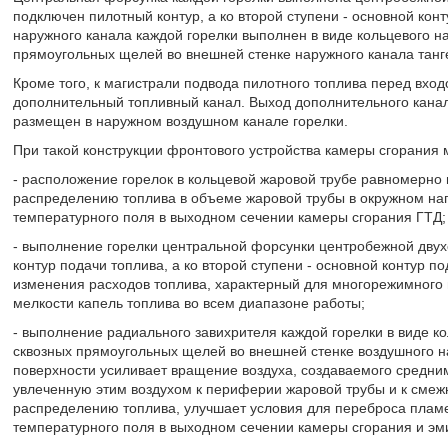
подключен пилотный контур, а ко второй ступени - основной кон
наружного канала каждой горелки выполнен в виде кольцевого 
прямоугольных щелей во внешней стенке наружного канала танг
Кроме того, к магистрали подвода пилотного топлива перед вхо
дополнительный топливный канал. Выход дополнительного кана
размещен в наружном воздушном канале горелки.
При такой конструкции фронтового устройства камеры сгорания
- расположение горелок в кольцевой жаровой трубе равномерно
распределению топлива в объеме жаровой трубы в окружном на
температурного поля в выходном сечении камеры сгорания ГТД;
- выполнение горелки центральной форсунки центробежной двухс
контур подачи топлива, а ко второй ступени - основной контур 
изменения расходов топлива, характерный для многорежимного
мелкости капель топлива во всем диапазоне работы;
- выполнение радиального завихрителя каждой горелки в виде 
сквозных прямоугольных щелей во внешней стенке воздушного н
поверхности усиливает вращение воздуха, создаваемого средним
увлеченную этим воздухом к периферии жаровой трубы и к смеж
распределению топлива, улучшает условия для переброса плам
температурного поля в выходном сечении камеры сгорания и эм