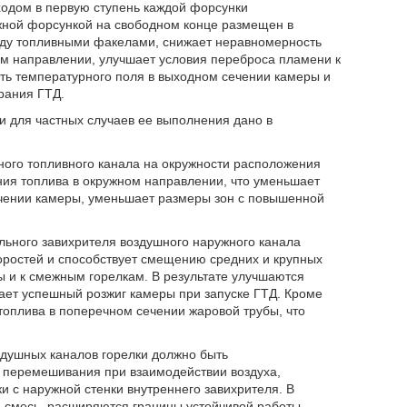
ходом в первую ступень каждой форсунки
ежной форсункой на свободном конце размещен в
жду топливными факелами, снижает неравномерность
ом направлении, улучшает условия переброса пламени к
ть температурного поля в выходном сечении камеры и
рания ГТД.
и для частных случаев ее выполнения дано в
ого топливного канала на окружности расположения
ия топлива в окружном направлении, что уменьшает
чении камеры, уменьшает размеры зон с повышенной
ьного завихрителя воздушного наружного канала
оростей и способствует смещению средних и крупных
ы и к смежным горелкам. В результате улучшаются
ает успешный розжиг камеры при запуске ГТД. Кроме
топлива в поперечном сечении жаровой трубы, что
оздушных каналов горелки должно быть
о перемешивания при взаимодействии воздуха,
и с наружной стенки внутреннего завихрителя. В
 смесь, расширяются границы устойчивой работы