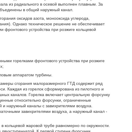
нала из радиального в осевой выполнен плавным. За
объединены в общий наружный канал.
орания оксидов азота, монооксида углерода,
ания). Однако техническое решение не обеспечивает
 фронтового устройства при розжиге кольцевой
жными горелками фронтового устройства при розжиге
х;
ловым аппаратом турбины.
 камеры сгорания малоразмерного ГТД содержит ряд
еси. Каждая из горелок сформирована из пилотного и
ушных каналов. Горелка включает центральную форсунку
щенные относительно форсунки, ограниченные
 и наружный каналы с завихрителями воздуха.
аточными завихрителями воздуха, а наружный канал -
 в кольцевой жаровой трубе равномерно по окружности.
двухступенчатой. К первой ступени форсунки