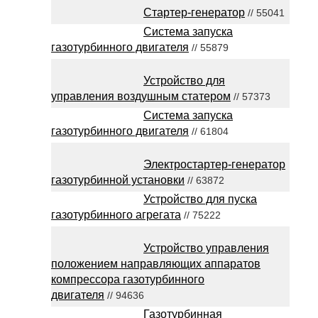
Стартер-генератор
// 55041
Система запуска
газотурбинного двигателя
// 55879
Устройство для
управления воздушным статером
// 57373
Система запуска
газотурбинного двигателя
// 61804
Электростартер-генератор
газотурбинной установки
// 63872
Устройство для пуска
газотурбинного агрегата
// 75222
Устройство управления
положением направляющих аппаратов
компрессора газотурбинного
двигателя
// 94636
Газотурбинная