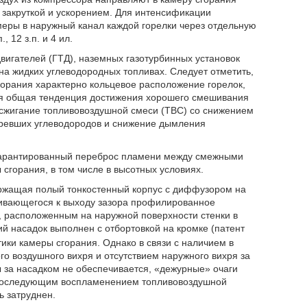
 закруткой и ускорением. Для интенсификации
еры в наружный канал каждой горелки через отдельную
 12 з.п. и 4 ил.
вигателей (ГТД), наземных газотурбинных установок
на жидких углеводородных топливах. Следует отметить,
орания характерно кольцевое расположение горелок,
тся общая тенденция достижения хорошего смешивания
 сжигание топливовоздушной смеси (ТВС) со снижением
горевших углеводородов и снижение дымления
гарантированный переброс пламени между смежными
сгорания, в том числе в высотных условиях.
ержащая полый тонкостенный корпус с диффузором на
чивающегося к выходу зазора профилированное
, расположенным на наружной поверхности стенки в
й насадок выполнен с отбортовкой на кромке (патент
ики камеры сгорания. Однако в связи с наличием в
о воздушного вихря и отсутствием наружного вихря за
 за насадком не обеспечивается, «дежурные» очаги
 с последующим воспламенением топливовоздушной
ь затруднен.