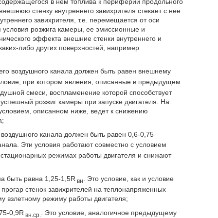
 содержащегося в нем топлива к периферии продольного
внешнюю стенку внутреннего завихрителя стекает с нее
треннего завихрителя, т.е. перемещается от оси
я условия розжига камеры, ее эмиссионные и
нического эффекта внешние стенки внутреннего и
каких-либо других поверхностей, например
его воздушного канала должен быть равен внешнему
условие, при котором явления, описанные в предыдущем
оздушной смеси, воспламенение которой способствует
успешный розжиг камеры при запуске двигателя. На
условием, описанном ниже, ведет к снижению
а;
воздушного канала должен быть равен 0,6-0,75
анала. Эти условия работают совместно с условием
 стационарных режимах работы двигателя и снижают
а быть равна 1,25-1,5R
. Это условие, как и условие
вн
 прогар стенок завихрителей на теплонапряженных
у взлетному режиму работы двигателя;
75-0,9R
. Это условие, аналогичное предыдущему
вн.ср.