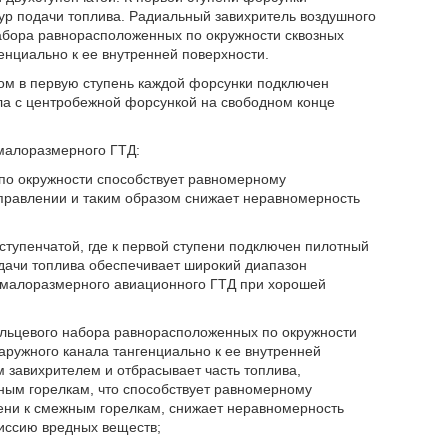
тур подачи топлива. Радиальный завихритель воздушного
набора равнорасположенных по окружности сквозных
енциально к ее внутренней поверхности.
дом в первую ступень каждой форсунки подключен
ла с центробежной форсункой на свободном конце
 малоразмерного ГТД:
 по окружности способствует равномерному
правлении и таким образом снижает неравномерность
тупенчатой, где к первой ступени подключен пилотный
подачи топлива обеспечивает широкий диапазон
 малоразмерного авиационного ГТД при хорошей
кольцевого набора равнорасположенных по окружности
аружного канала тангенциально к ее внутренней
 завихрителем и отбрасывает часть топлива,
ным горелкам, что способствует равномерному
ени к смежным горелкам, снижает неравномерность
иссию вредных веществ;