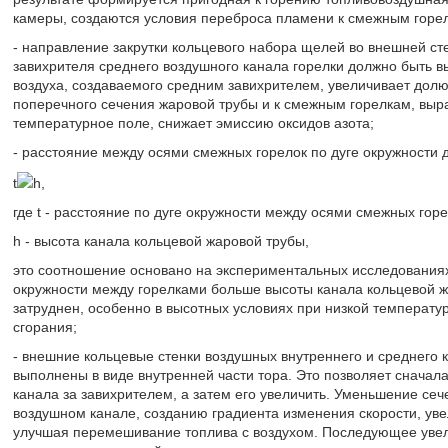
камеры, создаются условия переброса пламени к смежным горе
- направление закрутки кольцевого набора щелей во внешней ст
завихрителя среднего воздушного канала горелки должно быть в
воздуха, создаваемого средним завихрителем, увеличивает долю
поперечного сечения жаровой трубы и к смежным горелкам, выр
температурное поле, снижает эмиссию оксидов азота;
- расстояние между осями смежных горелок по дуге окружности
t
h,
где t - расстояние по дуге окружности между осями смежных горе
h - высота канала кольцевой жаровой трубы,
это соотношение основано на экспериментальных исследованиях,
окружности между горелками больше высоты канала кольцевой ж
затруднен, особенно в высотных условиях при низкой температу
сгорания;
- внешние кольцевые стенки воздушных внутреннего и среднего 
выполнены в виде внутренней части тора. Это позволяет сначал
канала за завихрителем, а затем его увеличить. Уменьшение сеч
воздушном канале, созданию градиента изменения скорости, уве
улучшая перемешивание топлива с воздухом. Последующее увел