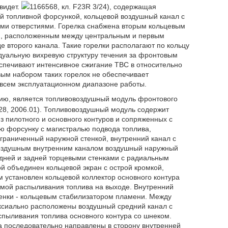
видет.
1166568, кл. F23R 3/24), содержащая
й топливной форсункой, кольцевой воздушный канал с
ыми отверстиями. Горелка снабжена вторым кольцевым
м, расположенным между центральным и первым
 второго канала. Такие горелки располагают по кольцу
дуальную вихревую структуру течения за фронтовым
спечивают интенсивное сжигание ТВС в относительно
вым набором таких горелок не обеспечивает
всем эксплуатационном диапазоне работы.
ию, является топливовоздушный модуль фронтового
28, 2006.01). Топливовоздушный модуль содержит
из пилотного и основного контуров и сопряженных с
ю форсунку с магистралью подвода топлива,
раниченный наружной стенкой, внутренний канал с
воздушным внутренним каналом воздушный наружный
дней и задней торцевыми стенками с радиальным
й объединен кольцевой экран с острой кромкой,
 установлен кольцевой коллектор основного контура
емой распыливания топлива на выходе. Внутренний
енки - кольцевым стабилизатором пламени. Между
аксиально расположены воздушный средний канал с
спыливания топлива основного контура со шнеком.
а последовательно направлены в сторону внутренней