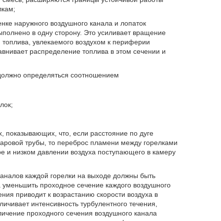
лкам;
енке наружного воздушного канала и лопаток
ыполнено в одну сторону. Это усиливает вращение
 топлива, увлекаемого воздухом к периферии
авнивает распределение топлива в этом сечении и
 должно определяться соотношением
лок;
 показывающих, что, если расстояние по дуге
аровой трубы, то переброс пламени между горелками
ре и низком давлении воздуха поступающего в камеру
каналов каждой горелки на выходе должны быть
а уменьшить проходное сечение каждого воздушного
ения приводит к возрастанию скорости воздуха в
личивает интенсивность турбулентного течения,
ичение проходного сечения воздушного канала