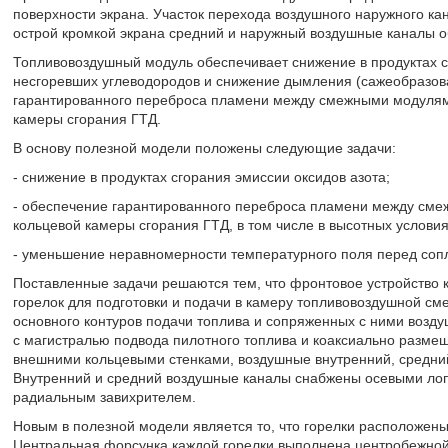
поверхности экрана. Участок перехода воздушного наружного ка
острой кромкой экрана средний и наружный воздушные каналы 
Топливовоздушный модуль обеспечивает снижение в продуктах сг
несгоревших углеводородов и снижение дымления (сажеобразов
гарантированного переброса пламени между смежными модулями
камеры сгорания ГТД.
В основу полезной модели положены следующие задачи:
- снижение в продуктах сгорания эмиссии оксидов азота;
- обеспечение гарантированного переброса пламени между сме
кольцевой камеры сгорания ГТД, в том числе в высотных условия
- уменьшение неравномерности температурного поля перед соп
Поставленные задачи решаются тем, что фронтовое устройство
горелок для подготовки и подачи в камеру топливовоздушной см
основного контуров подачи топлива и сопряженных с ними возд
с магистралью подвода пилотного топлива и коаксиально разме
внешними кольцевыми стенками, воздушные внутренний, средний
Внутренний и средний воздушные каналы снабжены осевыми лоп
радиальным завихрителем.
Новым в полезной модели является то, что горелки расположены
Центральная форсунка каждой горелки выполнена центробежной 