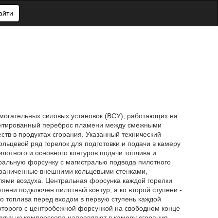
айти
омогательных силовых установок (ВСУ), работающих на
рантированный переброс пламени между смежными
тв в продуктах сгорания. Указанный технический
ольцевой ряд горелок для подготовки и подачи в камеру
лотного и основного контуров подачи топлива и
ральную форсунку с магистралью подвода пилотного
граниченные внешними кольцевыми стенками,
лями воздуха. Центральная форсунка каждой горелки
пени подключен пилотный контур, а ко второй ступени -
го топлива перед входом в первую ступень каждой
оторого с центробежной форсункой на свободном конце
здух из компрессора направляют в камеру сгорания