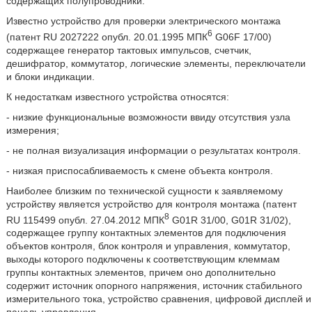
содержащих полупроводники.
Известно устройство для проверки электрического монтажа
6
(патент RU 2027222 опубл. 20.01.1995 МПК
G06F 17/00)
содержащее генератор тактовых импульсов, счетчик,
дешифратор, коммутатор, логические элементы, переключатели
и блоки индикации.
К недостаткам известного устройства относятся:
- низкие функциональные возможности ввиду отсутствия узла
измерения;
- не полная визуализация информации о результатах контроля.
- низкая приспосабливаемость к смене объекта контроля.
Наиболее близким по технической сущности к заявляемому
устройству является устройство для контроля монтажа (патент
8
RU 115499 опубл. 27.04.2012 МПК
G01R 31/00, G01R 31/02),
содержащее группу контактных элементов для подключения
объектов контроля, блок контроля и управления, коммутатор,
выходы которого подключены к соответствующим клеммам
группы контактных элементов, причем оно дополнительно
содержит источник опорного напряжения, источник стабильного
измерительного тока, устройство сравнения, цифровой дисплей и