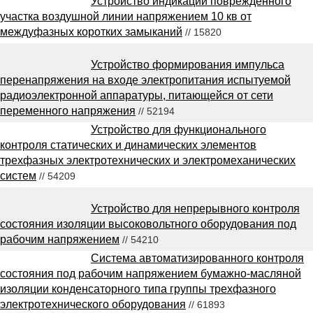
Устройство индикации поврежденного
участка воздушной линии напряжением 10 кв от
междуфазных коротких замыканий
// 15820
Устройство формирования импульса
перенапряжения на входе электропитания испытуемой
радиоэлектронной аппаратуры, питающейся от сети
переменного напряжения
// 52194
Устройство для функционального
контроля статических и динамических элементов
трехфазных электротехнических и электромеханических
систем
// 54209
Устройство для непрерывного контроля
состояния изоляции высоковольтного оборудования под
рабочим напряжением
// 54210
Система автоматизированного контроля
состояния под рабочим напряжением бумажно-масляной
изоляции конденсаторного типа группы трехфазного
электротехнического оборудования
// 61893