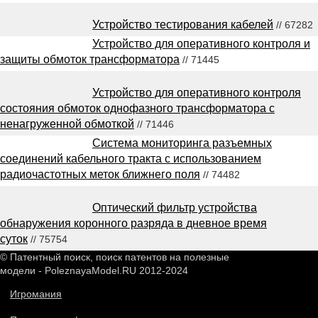
Устройство тестирования кабелей
// 67282
Устройство для оперативного контроля и
защиты обмоток трансформатора
// 71445
Устройство для оперативного контроля
состояния обмоток однофазного трансформатора с
ненагруженной обмоткой
// 71446
Система мониторинга разъемных
соединений кабельного тракта с использованием
радиочастотных меток ближнего поля
// 74482
Оптический фильтр устройства
обнаружения коронного разряда в дневное время
суток
// 75754
© Патентный поиск, поиск патентов на полезные
модели - PoleznayaModel.RU 2012-2024
Игромания