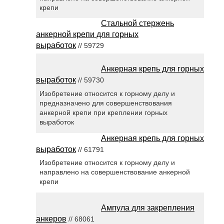
крепи
Стальной стержень
анкерной крепи для горных
выработок
// 59729
Анкерная крепь для горных
выработок
// 59730
Изобретение относится к горному делу и
предназначено для совершенствования
анкерной крепи при креплении горных
выработок
Анкерная крепь для горных
выработок
// 61791
Изобретение относится к горному делу и
направлено на совершенствование анкерной
крепи
Ампула для закрепления
анкеров
// 68061