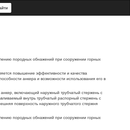
айти
еплению породных обнажений при сооружении горных
ляется повышение эффективности и качества
особности анкера и возможности использования его в
ый анкер, включающий наружный трубчатый стержень с
авливаемый внутрь трубчатый распорный стержень с
нешняя поверхность наружного трубчатого стержня
еплению породных обнажений при сооружении горных