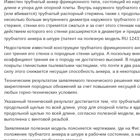
Известен трубчатый анкер фрикционного типа, состоящий из нар
длине и упора для опорной плиты. Внутрь наружного трубчатого
(или вбивается) трубчатый распорный стержень также с продоль
несколько больше внутреннего диаметра наружного трубчатого с
стержня, стенки его стремятся сжаться и за счет этого стенкам 
действием которого его стенки расширяются в диаметре и прида
трубчатого анкера в шпуре (патент на полезную модель RU 1243
Недостатком известной конструкции трубчатого фрикционного анк
сил трения его стенок о породные стенки шпура. А поскольку вне
коэффициент трения ее о породу не достаточно высокий. В подз
покрыты глинистыми пылеватыми частицами, что почти в два раз
силу этого снижается несущая способность анкера, а в некотор
Техническим результатом заявляемого технического решения яв
закрепления породных обнажений за счет повышения несущей сп
любых горно-технических условиях.
Указанный технический результат достигается тем, что трубчат
продольной щелью по всей длине, упор для опорной плиты и вд
продольной щелью по всей длине, согласно полезной модели, в
выполнена с винтовой резьбой.
Заявляемая полезная модель поясняется чертежами, где на Фиг. 
положение трубчатого анкера в шпуре в рабочем состоянии, а на
внутри наружного трубчатого стержня.