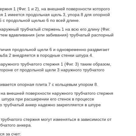
ржня 1 (Фиг. 1 и 2), на внешней поверхности которого
ня 1 имеется продольная щель 3, упора 8 для опорной
5 с продольной щелью 6 по всей длине.
наружный трубчатый стержень 1 на всю его длину (Фиг.
путем вдавливания (или забивания) трубчатый распорный
аличия продольной щели 6 и одновременно раздвигает
езьба 2 внедряется в породные стенки шпура 4.
ружного трубчатого стержня 1 (Фиг. 3) таким образом,
тороне от продольной щели 3 наружного трубчатого
ливается опорная плита 7 с кольцевым упором 8.
 на внешней поверхности наружного трубчатого стержня
и шпура при расширении его стенок в процессе
ого трубчатый анкер надежно закрепляется в шпуре
рубчатого стержня могут изменяться в зависимости от
бчатого анкера.
я за счет: