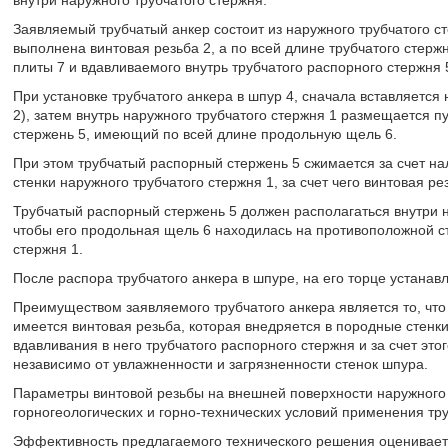
Заявляемый трубчатый анкер состоит из наружного трубчатого сте
выполнена винтовая резьба 2, а по всей длине трубчатого стерж
плиты 7 и вдавливаемого внутрь трубчатого распорного стержня 
При установке трубчатого анкера в шпур 4, сначала вставляется 
2), затем внутрь наружного трубчатого стержня 1 размещается 
стержень 5, имеющий по всей длине продольную щель 6.
При этом трубчатый распорный стержень 5 сжимается за счет н
стенки наружного трубчатого стержня 1, за счет чего винтовая р
Трубчатый распорный стержень 5 должен располагаться внутри на
чтобы его продольная щель 6 находилась на противоположной с
стержня 1.
После распора трубчатого анкера в шпуре, на его торце устанав
Преимуществом заявляемого трубчатого анкера является то, что
имеется винтовая резьба, которая внедряется в породные стенк
вдавливания в него трубчатого распорного стержня и за счет эт
независимо от увлажненности и загрязненности стенок шпура.
Параметры винтовой резьбы на внешней поверхности наружного т
горногеологических и горно-технических условий применения тру
Эффективность предлагаемого технического решения оцениваетс