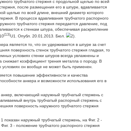
ужного трубчатого стержня с продольной щелью по всей
 стержня, после размещения его в шпуре, вдавливается
ной щелью по всей длине, внешний диаметр которого
тержня. В процессе вдавливания трубчатого распорного
наружного трубчатого стержня передается давление, под
вливаются к стенкам шпура, обеспечивая раскрепление
(13)
10
U1. Опубл. 20.01.2013. Бюл.
2).
ера является то, что он удерживается в шпуре за счет
шняя поверхность стенок трубчатого стержня гладкая, то
емных условиях стенки шпуров всегда увлажнены и
а снижает коэффициент трения металла о породу. В
ых условиях он вообще не может быть применен.
ляется повышение эффективности и качества
особности анкера и возможности использования его в
ый анкер, включающий наружный трубчатый стержень с
авливаемый внутрь трубчатый распорный стержень с
нешняя поверхность наружного трубчатого стержня
1 показан наружный трубчатый стержень, на Фиг. 2 -
 Фиг. 3 - положение трубчатого распорного стержня