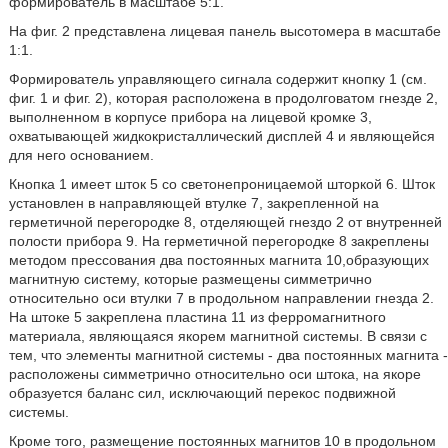
формирователь в масштабе 5:1.
На фиг. 2 представлена лицевая панель высотомера в масштабе
1:1.
Формирователь управляющего сигнала содержит кнопку 1 (см.
фиг. 1 и фиг. 2), которая расположена в продолговатом гнезде 2,
выполненном в корпусе прибора на лицевой кромке 3,
охватывающей жидкокристаллический дисплей 4 и являющейся
для него основанием.
Кнопка 1 имеет шток 5 со светонепроницаемой шторкой 6. Шток
установлен в направляющей втулке 7, закрепленной на
герметичной перегородке 8, отделяющей гнездо 2 от внутренней
полости прибора 9. На герметичной перегородке 8 закреплены
методом прессования два постоянных магнита 10,образующих
магнитную систему, которые размещены симметрично
относительно оси втулки 7 в продольном направлении гнезда 2.
На штоке 5 закреплена пластина 11 из ферромагнитного
материала, являющаяся якорем магнитной системы. В связи с
тем, что элементы магнитной системы - два постоянных магнита -
расположены симметрично относительно оси штока, на якоре
образуется баланс сил, исключающий перекос подвижной
системы.
Кроме того, размещение постоянных магнитов 10 в продольном