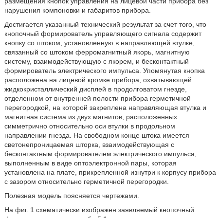
размещения кнопок управления на лицевой части прибора без
нарушения компоновки и габаритов прибора.
Достигается указанный технический результат за счет того, что
кнопочный формирователь управляющего сигнала содержит
кнопку со штоком, установленную в направляющей втулке,
связанный со штоком ферромагнитный якорь, магнитную
систему, взаимодействующую с якорем, и бесконтактный
формирователь электрического импульса. Упомянутая кнопка
расположена на лицевой кромке прибора, охватывающей
жидкокристаллический дисплей в продолговатом гнезде,
отделенном от внутренней полости прибора герметичной
перегородкой, на которой закреплена направляющая втулка и
магнитная система из двух магнитов, расположенных
симметрично относительно оси втулки в продольном
направлении гнезда. На свободном конце штока имеется
светонепроницаемая шторка, взаимодействующая с
бесконтактным формирователем электрического импульса,
выполненным в виде оптоэлектронной пары, которая
установлена на плате, прикрепленной изнутри к корпусу прибора
с зазором относительно герметичной перегородки.
Полезная модель поясняется чертежами.
На фиг. 1 схематически изображен заявляемый кнопочный