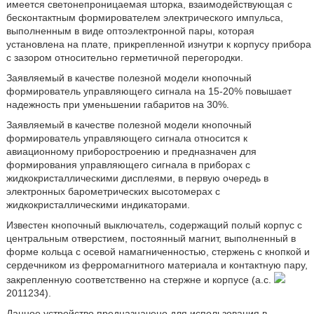
имеется светонепроницаемая шторка, взаимодействующая с
бесконтактным формирователем электрического импульса,
выполненным в виде оптоэлектронной пары, которая
установлена на плате, прикрепленной изнутри к корпусу прибора
с зазором относительно герметичной перегородки.
Заявляемый в качестве полезной модели кнопочный
формирователь управляющего сигнала на 15-20% повышает
надежность при уменьшении габаритов на 30%.
Заявляемый в качестве полезной модели кнопочный
формирователь управляющего сигнала относится к
авиационному приборостроению и предназначен для
формирования управляющего сигнала в приборах с
жидкокристаллическими дисплеями, в первую очередь в
электронных барометрических высотомерах с
жидкокристаллическими индикаторами.
Известен кнопочный выключатель, содержащий полый корпус с
центральным отверстием, постоянный магнит, выполненный в
форме кольца с осевой намагниченностью, стержень с кнопкой и
сердечником из ферромагнитного материала и контактную пару,
закрепленную соответственно на стержне и корпусе (а.с.
2011234).
Данное устройство предназначено для использования в