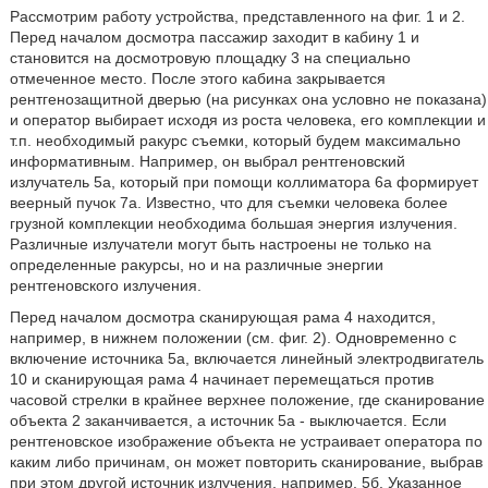
Рассмотрим работу устройства, представленного на фиг. 1 и 2.
Перед началом досмотра пассажир заходит в кабину 1 и
становится на досмотровую площадку 3 на специально
отмеченное место. После этого кабина закрывается
рентгенозащитной дверью (на рисунках она условно не показана)
и оператор выбирает исходя из роста человека, его комплекции и
т.п. необходимый ракурс съемки, который будем максимально
информативным. Например, он выбрал рентгеновский
излучатель 5а, который при помощи коллиматора 6а формирует
веерный пучок 7а. Известно, что для съемки человека более
грузной комплекции необходима большая энергия излучения.
Различные излучатели могут быть настроены не только на
определенные ракурсы, но и на различные энергии
рентгеновского излучения.
Перед началом досмотра сканирующая рама 4 находится,
например, в нижнем положении (см. фиг. 2). Одновременно с
включение источника 5а, включается линейный электродвигатель
10 и сканирующая рама 4 начинает перемещаться против
часовой стрелки в крайнее верхнее положение, где сканирование
объекта 2 заканчивается, а источник 5а - выключается. Если
рентгеновское изображение объекта не устраивает оператора по
каким либо причинам, он может повторить сканирование, выбрав
при этом другой источник излучения, например, 5б. Указанное