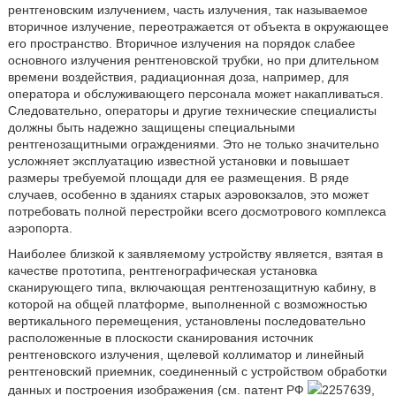
рентгеновским излучением, часть излучения, так называемое
вторичное излучение, переотражается от объекта в окружающее
его пространство. Вторичное излучения на порядок слабее
основного излучения рентгеновской трубки, но при длительном
времени воздействия, радиационная доза, например, для
оператора и обслуживающего персонала может накапливаться.
Следовательно, операторы и другие технические специалисты
должны быть надежно защищены специальными
рентгенозащитными ограждениями. Это не только значительно
усложняет эксплуатацию известной установки и повышает
размеры требуемой площади для ее размещения. В ряде
случаев, особенно в зданиях старых аэровокзалов, это может
потребовать полной перестройки всего досмотрового комплекса
аэропорта.
Наиболее близкой к заявляемому устройству является, взятая в
качестве прототипа, рентгенографическая установка
сканирующего типа, включающая рентгенозащитную кабину, в
которой на общей платформе, выполненной с возможностью
вертикального перемещения, установлены последовательно
расположенные в плоскости сканирования источник
рентгеновского излучения, щелевой коллиматор и линейный
рентгеновский приемник, соединенный с устройством обработки
данных и построения изображения (см. патент РФ
2257639,