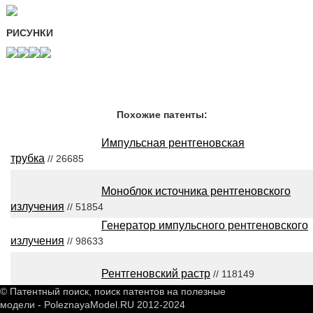
РИСУНКИ
Похожие патенты:
Импульсная рентгеновская
трубка
// 26685
Моноблок источника рентгеновского
излучения
// 51854
Генератор импульсного рентгеновского
излучения
// 98633
Рентгеновский растр
// 118149
© Патентный поиск, поиск патентов на полезные
модели - PoleznayaModel.RU 2012-2024