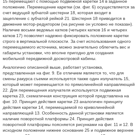
15 перемещают с помощью подвижной каретки 14 в заданное
положение. Перемещение каретки (см. фиг. 6) осуществляется за
счет ведущей зубчатой шестерни 18, которая входит в
зацепление с зубчатой рейкой 21. Шестерня 18 приводится в
движение мотор-редуктором (на рисунке он условно не показан).
Наличие восьми ведомых катков (четырех катков 16 и четырех
катков 17) позволяет надежно фиксировать положение каретки
строго в вертикальной плоскости. За счет использования одного
перемещаемого источника, можно значительно облегчить вес и
габариты установки, что вполне пригодно для создания
мобильной передвижной досмотровой кабины.
Аналогично описанной выше, работает установка,
представленная на фиг. 9. Ее отличием является то, что для
смены ракурса съемки используется также один излучатель 15,
который может перемещается по прямолинейной направляющей
22. Для перемещения излучателя используется подвижная
каретка 23, схематичная конструкция которой представлена на
фиг. 10. Принцип действия каретки 23 аналогичен принципу
действия каретки 14, перемещаемой по криволинейной
направляющей 13. Особенность данной установки является
наличие поворотной платформы 24. Принцип действия
поворотной платформы поясняется рисунками на фиг. 11 и 12. В
исходном положении нижнее основание 25 и подвижное верхнее