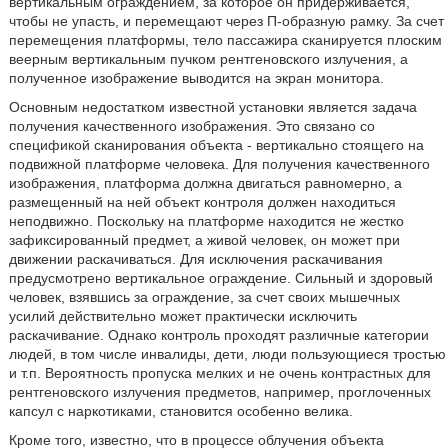
вертикальным ограждением, за которое он придерживается,
чтобы не упасть, и перемещают через П-образную рамку. За счет
перемещения платформы, тело пассажира сканируется плоским
веерным вертикальным пучком рентгеновского излучения, а
полученное изображение выводится на экран монитора.
Основным недостатком известной установки является задача
получения качественного изображения. Это связано со
спецификой сканирования объекта - вертикально стоящего на
подвижной платформе человека. Для получения качественного
изображения, платформа должна двигаться равномерно, а
размещенный на ней объект контроля должен находиться
неподвижно. Поскольку на платформе находится не жестко
зафиксированный предмет, а живой человек, он может при
движении раскачиваться. Для исключения раскачивания
предусмотрено вертикальное ограждение. Сильный и здоровый
человек, взявшись за ограждение, за счет своих мышечных
усилий действительно может практически исключить
раскачивание. Однако контроль проходят различные категории
людей, в том числе инвалиды, дети, люди пользующиеся тростью
и т.п. Вероятность пропуска мелких и не очень контрастных для
рентгеновского излучения предметов, например, проглоченных
капсул с наркотиками, становится особенно велика.
Кроме того, известно, что в процессе облучения объекта