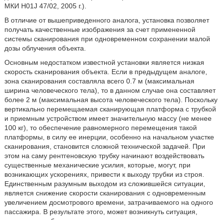
МКИ H01J 47/02, 2005 г.).
В отличие от вышеприведенного аналога, установка позволяет
получать качественные изображения за счет примененной
системы сканирования при одновременном сохранении малой
дозы облучения объекта.
Основным недостатком известной установки является низкая
скорость сканирования объекта. Если в предыдущем аналоге,
зона сканирования составляла всего 0.7 м (максимальная
ширина человеческого тела), то в данном случае она составляет
более 2 м (максимальная высота человеческого тела). Поскольку
вертикально перемещаемая сканирующая платформа с трубкой
и приемным устройством имеет значительную массу (не менее
100 кг), то обеспечение равномерного перемещения такой
платформы, в силу ее инерции, особенно на начальном участке
сканирования, становится сложной технической задачей. При
этом на саму рентгеновскую трубку начинают воздействовать
существенные механические усилия, которые, могут, при
возникающих ускорениях, привести к выходу трубки из строя.
Единственным разумным выходом из сложившейся ситуации,
является снижение скорости сканирования с одновременным
увеличением досмотрового времени, затрачиваемого на одного
пассажира. В результате этого, может возникнуть ситуация,