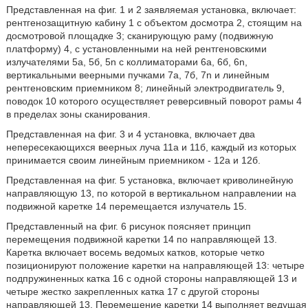
Представленная на фиг. 1 и 2 заявляемая установка, включает:
рентгенозащитную кабину 1 с объектом досмотра 2, стоящим на
досмотровой площадке 3; сканирующую раму (подвижную
платформу) 4, с установленными на ней рентгеновскими
излучателями 5а, 5б, 5n с коллиматорами 6а, 6б, 6n,
вертикальными веерными пучками 7а, 7б, 7n и линейным
рентгеновским приемником 8; линейный электродвигатель 9,
поводок 10 которого осуществляет реверсивный поворот рамы 4
в пределах зоны сканирования.
Представленная на фиг. 3 и 4 установка, включает два
непересекающихся веерных луча 11а и 11б, каждый из которых
принимается своим линейным приемником - 12а и 12б.
Представленная на фиг. 5 установка, включает криволинейную
направляющую 13, по которой в вертикальном направлении на
подвижной каретке 14 перемещается излучатель 15.
Представленный на фиг. 6 рисунок поясняет принцип
перемещения подвижной каретки 14 по направляющей 13.
Каретка включает восемь ведомых катков, которые четко
позиционируют положение каретки на направляющей 13: четыре
подпружиненных катка 16 с одной стороны направляющей 13 и
четыре жестко закрепленных катка 17 с другой стороны
направляющей 13. Перемещение каретки 14 выполняет ведущая