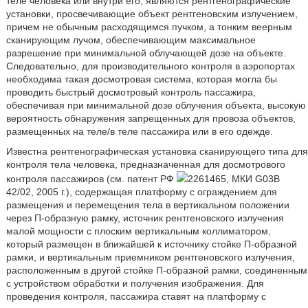
теле человека или внутри его, являются рентгенографические
установки, просвечивающие объект рентгеновским излучением,
причем не обычным расходящимся пучком, а тонким веерным
сканирующим лучом, обеспечивающим максимальное
разрешение при минимальной облучающей дозе на объекте.
Следовательно, для производительного контроля в аэропортах
необходима такая досмотровая система, которая могла бы
проводить быстрый досмотровый контроль пассажира,
обеспечивая при минимальной дозе облучения объекта, высокую
вероятность обнаружения запрещенных для провоза объектов,
размещенных на теле/в теле пассажира или в его одежде.
Известна рентгенографическая установка сканирующего типа для
контроля тела человека, предназначенная для досмотрового
контроля пассажиров (см. патент РФ
2261465, МКИ G03B
42/02, 2005 г.), содержащая платформу с ограждением для
размещения и перемещения тела в вертикальном положении
через П-образную рамку, источник рентгеновского излучения
малой мощности с плоским вертикальным коллиматором,
который размещен в ближайшей к источнику стойке П-образной
рамки, и вертикальным приемником рентгеновского излучения,
расположенным в другой стойке П-образной рамки, соединенным
с устройством обработки и получения изображения. Для
проведения контроля, пассажира ставят на платформу с