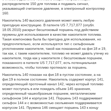
распределителе 150 для топлива и подавать сигнал,
указывающий считанное давление, в электронный контроллер
160.
Накопитель 140 высокого давления может иметь любую
пригодную конструкцию. В патенте US 7,717,077 (опубл.
18.05.2010) раскрыт бесштоковый поршень под действием
пружины для использования в качестве накопителя топлива.
Такая компоновка была бы пригодна для использования, но
предпочтительно, если используется тип с сильфонным
уплотнением накопителя, такой как показанный на фиг.18 и 19,
так как, с таким накопителем, топливо не может давать утечку из
накопителя, тогда как у накопителя с бесштоковым поршнем,
показанного в патенте US 7,717,077, есть потенциальная
возможность, чтобы топливо протекало за поршень.
Накопитель 140 показан на фиг.18 в пустом состоянии, а на
фиг.19 в полном состоянии. Накопитель содержит корпус 141,
определяющий проточный канал 142, через который топливо
может поступать в или покидать объем 145 хранения,
определенный чашеобразным поршнем, металлическим
сильфоном 144 и корпусом 141. Поршень 143 поддерживает
сильфон 144 и с возможностью скольжения поддерживается
корпусом 141. Пружина 146 смещает поршень 143 к концу