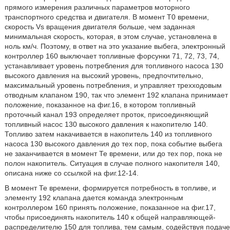
прямого измерения различных параметров моторного
транспортного средства и двигателя. В момент Т0 времени,
скорость Vs вращения двигателя больше, чем заданная
минимальная скорость, которая, в этом случае, установлена в
ноль км/ч. Поэтому, в ответ на это указание выбега, электронный
контроллер 160 выключает топливные форсунки 71, 72, 73, 74,
устанавливает уровень потребления для топливного насоса 130
высокого давления на высокий уровень, предпочтительно,
максимальный уровень потребления, и управляет трехходовым
отводным клапаном 190, так что элемент 192 клапана принимает
положение, показанное на фиг.16, в котором топливный
проточный канал 193 определяет проток, присоединяющий
топливный насос 130 высокого давления к накопителю 140.
Топливо затем накачивается в накопитель 140 из топливного
насоса 130 высокого давления до тех пор, пока событие выбега
не заканчивается в момент Те времени, или до тех пор, пока не
полон накопитель. Ситуация в случае полного накопителя 140,
описана ниже со ссылкой на фиг.12-14.
В момент Те времени, формируется потребность в топливе, и
элементу 192 клапана дается команда электронным
контроллером 160 принять положение, показанное на фиг.17,
чтобы присоединять накопитель 140 к общей направляющей-
распределителю 150 для топлива, тем самым, содействуя подаче