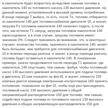
в накопителе будет возрастать вследствие накачки топлива в
накопитель 140 из топливного насоса 130 высокого давления, на
данный момент, установленной в высокий уровень потребления.
В конце периода Т выбега, то есть, после Те, топливо отбирается
из накопителя 140 для топливоснабжения двигателя 10, и значит,
загрузка Fs топливом накопителя 140 начинает падать, а после
того, как истекли Т1 секунд, загрузка топливом накопителя 140
израсходована, а в этом случае, загрузка топливом имеет
значение 0%. Следует принимать во внимание, что, в некоторых
случаях, количество топлива, хранимого в накопителе 140, может
быть большим, чем требуется для топливоснабжения двигателя
10 в течение периода разгона, и значит, в конце периода разгона,
топливо будет оставаться в накопителе 140. В показанном
примере, разгон продолжается после периода Т1 времени, где
накопитель 140 опустошен, тем самым, требуя, чтобы топливный
насос 130 высокого давления использовался для подачи топлива
в двигатель 10 (как показано на фиг.8), и значит, элементу 192
клапана дается команда электронным контроллером 160 принять
положение, показанное на фиг.15, чтобы еще раз присоединить
топливный насос 130 высокого давления к общей
направляющей-распределителю 150 для топлива, тем самым,
содействуя подаче топлива из топливного насоса 130 высокого
давления в общую направляющую-распределитель 150 для