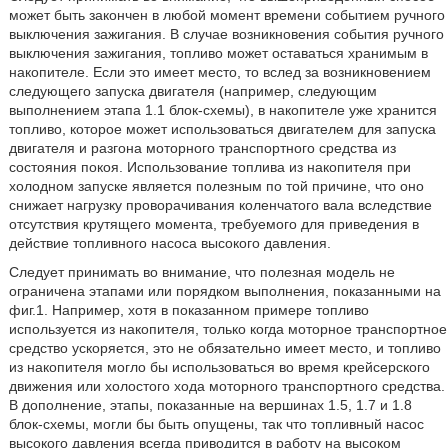
может быть закончен в любой момент времени событием ручного
выключения зажигания. В случае возникновения события ручного
выключения зажигания, топливо может оставаться хранимым в
накопителе. Если это имеет место, то вслед за возникновением
следующего запуска двигателя (например, следующим
выполнением этапа 1.1 блок-схемы), в накопителе уже хранится
топливо, которое может использоваться двигателем для запуска
двигателя и разгона моторного транспортного средства из
состояния покоя. Использование топлива из накопителя при
холодном запуске является полезным по той причине, что оно
снижает нагрузку проворачивания коленчатого вала вследствие
отсутствия крутящего момента, требуемого для приведения в
действие топливного насоса высокого давления.
Следует принимать во внимание, что полезная модель не
ограничена этапами или порядком выполнения, показанными на
фиг.1. Например, хотя в показанном примере топливо
используется из накопителя, только когда моторное транспортное
средство ускоряется, это не обязательно имеет место, и топливо
из накопителя могло бы использоваться во время крейсерского
движения или холостого хода моторного транспортного средства.
В дополнение, этапы, показанные на вершинах 1.5, 1.7 и 1.8
блок-схемы, могли бы быть опущены, так что топливный насос
высокого давления всегда приводится в работу на высоком