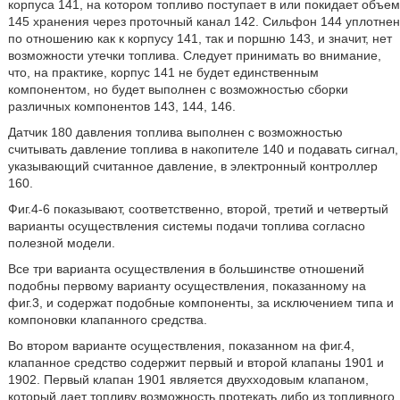
корпуса 141, на котором топливо поступает в или покидает объем
145 хранения через проточный канал 142. Сильфон 144 уплотнен
по отношению как к корпусу 141, так и поршню 143, и значит, нет
возможности утечки топлива. Следует принимать во внимание,
что, на практике, корпус 141 не будет единственным
компонентом, но будет выполнен с возможностью сборки
различных компонентов 143, 144, 146.
Датчик 180 давления топлива выполнен с возможностью
считывать давление топлива в накопителе 140 и подавать сигнал,
указывающий считанное давление, в электронный контроллер
160.
Фиг.4-6 показывают, соответственно, второй, третий и четвертый
варианты осуществления системы подачи топлива согласно
полезной модели.
Все три варианта осуществления в большинстве отношений
подобны первому варианту осуществления, показанному на
фиг.3, и содержат подобные компоненты, за исключением типа и
компоновки клапанного средства.
Во втором варианте осуществления, показанном на фиг.4,
клапанное средство содержит первый и второй клапаны 1901 и
1902. Первый клапан 1901 является двухходовым клапаном,
который дает топливу возможность протекать либо из топливного