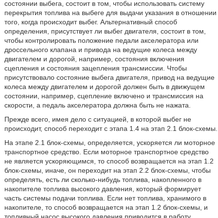
состоянии выбега, состоит в том, чтобы использовать систему
перекрытия топлива на выбеге для выдачи указания в отношении
того, когда происходит выбег. Альтернативный способ
определения, присутствует ли выбег двигателя, состоит в том,
чтобы контролировать положение педали акселератора или
дроссельного клапана и привода на ведущие колеса между
двигателем и дорогой, например, состояния включения
сцепления и состояния зацепления трансмиссии. Чтобы
присутствовало состояние выбега двигателя, привод на ведущие
колеса между двигателем и дорогой должен быть в движущем
состоянии, например, сцепление включено и трансмиссия на
скорости, а педаль акселератора должна быть не нажата.
Прежде всего, имея дело с ситуацией, в которой выбег не
происходит, способ переходит с этапа 1.4 на этап 2.1 блок-схемы.
На этапе 2.1 блок-схемы, определяется, ускоряется ли моторное
транспортное средство. Если моторное транспортное средство
не является ускоряющимся, то способ возвращается на этап 1.2
блок-схемы, иначе, он переходит на этап 2.2 блок-схемы, чтобы
определять, есть ли сколько-нибудь топлива, накопленного в
накопителе топлива высокого давления, который формирует
часть системы подачи топлива. Если нет топлива, хранимого в
накопителе, то способ возвращается на этап 1.2 блок-схемы, и
топливный насос высокого давления приводится в работу