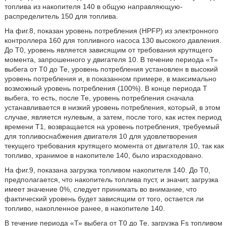
топлива из накопителя 140 в общую направляющую-
распределитель 150 для топлива.
На фиг.8, показан уровень потребления (HPFP) из электронного
контроллера 160 для топливного насоса 130 высокого давления.
До Т0, уровень является зависящим от требования крутящего
момента, запрошенного у двигателя 10. В течение периода «Т»
выбега от Т0 до Те, уровень потребления установлен в высокий
уровень потребления и, в показанном примере, в максимально
возможный уровень потребления (100%). В конце периода Т
выбега, то есть, после Те, уровень потребления сначала
устанавливается в низкий уровень потребления, который, в этом
случае, является нулевым, а затем, после того, как истек период
времени Т1, возвращается на уровень потребления, требуемый
для топливоснабжения двигателя 10 для удовлетворения
текущего требования крутящего момента от двигателя 10, так как
топливо, хранимое в накопителе 140, было израсходовано.
На фиг.9, показана загрузка топливом накопителя 140. До Т0,
предполагается, что накопитель топлива пуст, и значит, загрузка
имеет значение 0%, следует принимать во внимание, что
фактический уровень будет зависящим от того, остается ли
топливо, накопленное ранее, в накопителе 140.
В течение периода «Т» выбега от Т0 до Те, загрузка Fs топливом