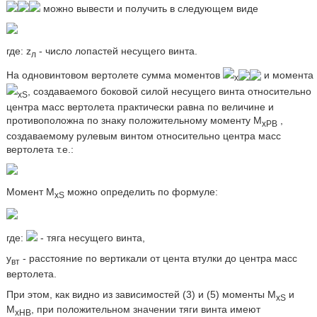
можно вывести и получить в следующем виде
где: z
- число лопастей несущего винта.
л
На одновинтовом вертолете сумма моментов
и момента
x
, создаваемого боковой силой несущего винта относительно
xS
центра масс вертолета практически равна по величине и
противоположна по знаку положительному моменту М
,
хРВ
создаваемому рулевым винтом относительно центра масс
вертолета т.е.:
Момент M
можно определить по формуле:
xS
где:
- тяга несущего винта,
y
- расстояние по вертикали от цента втулки до центра масс
вт
вертолета.
При этом, как видно из зависимостей (3) и (5) моменты M
и
xS
М
, при положительном значении тяги винта имеют
хНВ