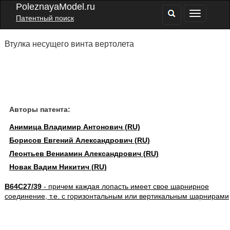
PoleznayaModel.ru
Патентный поиск
Втулка несущего винта вертолета
Авторы патента:
Анимица Владимир Антонович (RU)
Борисов Евгений Александрович (RU)
Леонтьев Вениамин Александрович (RU)
Новак Вадим Никитич (RU)
B64C27/39
- причем каждая лопасть имеет свое шарнирное
соединение, т.е. с горизонтальным или вертикальным шарнирами