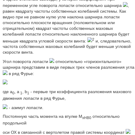
переменном угле поворота лопасти относительно шарнира
,
равен квадрату частоты собственных колебаний системы. Как
видно при не равном нулю угле наклона шарнира лопасти
относительно плоскости вращения (положительном или
отрицательном) квадрат частоты собственных маховых
колебаний лопасти относительно наклоненного шарнира будет
2
меньше квадрата угловой скорости винта:
и, следовательно,
частота собственных маховых колебаний будет меньше угловой
скорости винта.
Угол поворота лопасти
относительно «горизонтального»
шарнира представим в виде первых трех членов разложения угла
в ряд Фурье:
где a
, a
, b
- первые три коэффициента разложения махового
0
1
1
движения лопасти в ряд Фурье,
- азимут лопасти.
Постоянную часть момента на втулке М
относительно
хНB0
продольной
оси ОХ в связанной с вертолетом правой системы координат