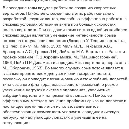
В последние годы ведутся работы по созданию скоростных
вертолетов. Наиболее сложная часть этих работ связана с
разработкой несущих винтов, способных эффективно работать в
сложных условиях обтекания винта при больших скоростях
полета вертолета. При создании таких винтов одной из наиболее
сложных задач является уменьшение интенсивности срыва
потока на отступающих лопастях (Джонсон У. Теория вертолета,
т. 1, пер. с англ. М., Мир, 1983; Миль М.Л., Некрасов А.В.,
Браверман А.С., Гродко Л.Н., Лейканд М.А. Вертолеты. Расчет и
проектирование. Т. 1 Аэродинамика. М., "Машиностроение",
1966; Пейн П.Р. Динамика и аэродинамика вертолета, пер. с англ.
М., Оборонгиз, 1963). Во многих случаях срыв потока является
главным препятствием для увеличения скорости полета,
поскольку он приводит к возникновению автоколебаний лопастей
типа срывного флаттера, вызывающего чрезвычайно резкое
увеличение нагрузок в системе управления, увеличение
вибраций вертолета и напряжений в лопастях. Наиболее
эффективным методом решения проблемы срыва на лопастях в
настоящее время является использование винтов,
обеспечивающих возможность увеличить аэродинамическую
нагрузку на наступающих лопастях и уменьшить ее на
отступающих.