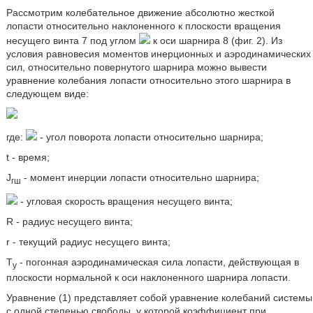
Рассмотрим колебательное движение абсолютно жесткой
лопасти относительно наклоненного к плоскости вращения
несущего винта 7 под углом
к оси шарнира 8 (фиг. 2). Из
условия равновесия моментов инерционных и аэродинамических
сил, относительно повернутого шарнира можно вывести
уравнение колебания лопасти относительно этого шарнира в
следующем виде:
где:
- угол поворота лопасти относительно шарнира;
t - время;
J
- момент инерции лопасти относительно шарнира;
гш
- угловая скорость вращения несущего винта;
R - радиус несущего винта;
r - текущий радиус несущего винта;
Т
- погонная аэродинамическая сила лопасти, действующая в
y
плоскости нормальной к оси наклоненного шарнира лопасти.
Уравнение (1) представляет собой уравнение колебаний системы
с одной степенью свободы, у которой коэффициент при