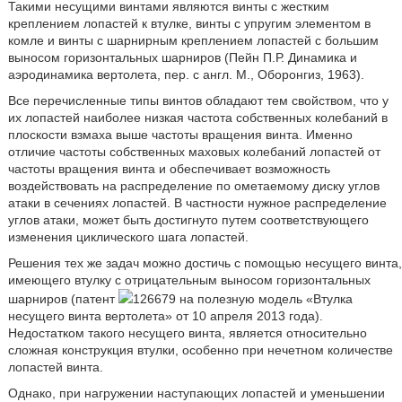
Такими несущими винтами являются винты с жестким
креплением лопастей к втулке, винты с упругим элементом в
комле и винты с шарнирным креплением лопастей с большим
выносом горизонтальных шарниров (Пейн П.Р. Динамика и
аэродинамика вертолета, пер. с англ. М., Оборонгиз, 1963).
Все перечисленные типы винтов обладают тем свойством, что у
их лопастей наиболее низкая частота собственных колебаний в
плоскости взмаха выше частоты вращения винта. Именно
отличие частоты собственных маховых колебаний лопастей от
частоты вращения винта и обеспечивает возможность
воздействовать на распределение по ометаемому диску углов
атаки в сечениях лопастей. В частности нужное распределение
углов атаки, может быть достигнуто путем соответствующего
изменения циклического шага лопастей.
Решения тех же задач можно достичь с помощью несущего винта,
имеющего втулку с отрицательным выносом горизонтальных
шарниров (патент
126679 на полезную модель «Втулка
несущего винта вертолета» от 10 апреля 2013 года).
Недостатком такого несущего винта, является относительно
сложная конструкция втулки, особенно при нечетном количестве
лопастей винта.
Однако, при нагружении наступающих лопастей и уменьшении