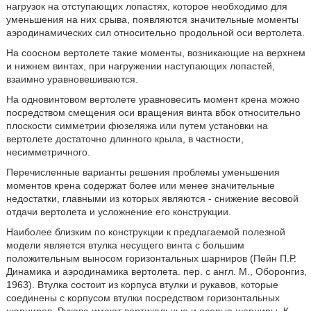
нагрузок на отступающих лопастях, которое необходимо для
уменьшения на них срыва, появляются значительные моменты
аэродинамических сил относительно продольной оси вертолета.
На соосном вертолете такие моменты, возникающие на верхнем
и нижнем винтах, при нагружении наступающих лопастей,
взаимно уравновешиваются.
На одновинтовом вертолете уравновесить момент крена можно
посредством смещения оси вращения винта вбок относительно
плоскости симметрии фюзеляжа или путем установки на
вертолете достаточно длинного крыла, в частности,
несимметричного.
Перечисленные варианты решения проблемы уменьшения
моментов крена содержат более или менее значительные
недостатки, главными из которых являются - снижение весовой
отдачи вертолета и усложнение его конструкции.
Наиболее близким по конструкции к предлагаемой полезной
модели является втулка несущего винта с большим
положительным выносом горизонтальных шарниров (Пейн П.Р.
Динамика и аэродинамика вертолета. пер. с англ. М., Оборонгиз,
1963). Втулка состоит из корпуса втулки и рукавов, которые
соединены с корпусом втулки посредством горизонтальных