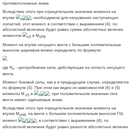
противоположные знаки.
Вследствие этого при отрицательном значении момента на
втулке
, необходимом для нагружения наступающих
x
лопастей, этот момент, в соответствие с выражением (4), по
абсолютной величине будет равен сумме абсолютных величин
моментов
и М
.
xS
хРВ
Момент на втулке несущего винта с большим положительным
выносом шарниров можно определить по формуле:
где N
- центробежная сила, действующая на лопасть несущего
л
винта.
Момент боковой силы, как и в предыдущем случае, определяется
по формуле (5). При этом как видно из зависимостей (6) и (5)
моменты M
и
, при положительном значении тяги
xS
x
винта имеют одинаковые знаки.
Вследствие этого при отрицательном значении момента на
втулке М
, на винте с большим положительным выносом ГШ,
хНВ
момент
, в соответствии с выражением (4), по
абсолютной величине будет равен разности абсолютных величин