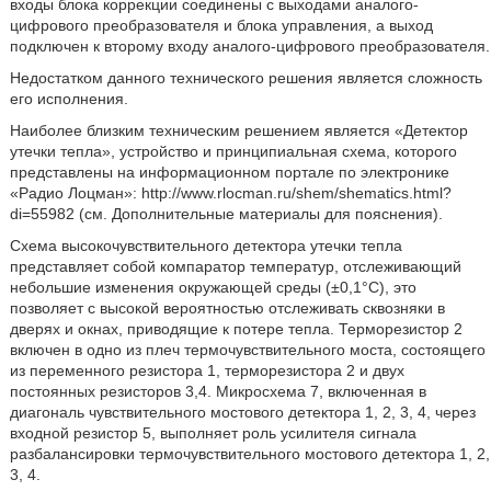
входы блока коррекции соединены с выходами аналого-
цифрового преобразователя и блока управления, а выход
подключен к второму входу аналого-цифрового преобразователя.
Недостатком данного технического решения является сложность
его исполнения.
Наиболее близким техническим решением является «Детектор
утечки тепла», устройство и принципиальная схема, которого
представлены на информационном портале по электронике
«Радио Лоцман»: http://www.rlocman.ru/shem/shematics.html?
di=55982 (см. Дополнительные материалы для пояснения).
Схема высокочувствительного детектора утечки тепла
представляет собой компаратор температур, отслеживающий
небольшие изменения окружающей среды (±0,1°C), это
позволяет с высокой вероятностью отслеживать сквозняки в
дверях и окнах, приводящие к потере тепла. Терморезистор 2
включен в одно из плеч термочувствительного моста, состоящего
из переменного резистора 1, терморезистора 2 и двух
постоянных резисторов 3,4. Микросхема 7, включенная в
диагональ чувствительного мостового детектора 1, 2, 3, 4, через
входной резистор 5, выполняет роль усилителя сигнала
разбалансировки термочувствительного мостового детектора 1, 2,
3, 4.