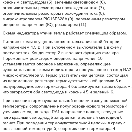
красным светодиодом (5), зеленым светодиодом (6),
ограничительным резистором прохождения тока (7),
ограничительным резистором прохождения тока (8),
микроконтроллером PIC16F628A (9), переменным резистором
опорного напряжения(Ю), резистором (11).
Схема индикатора утечки тепла работает следующим образом.
Питание схемы осуществляется от гальванической батареи,
напряжением 4.5 В. При включенном выключателе 1 в схему
поступает ток. Конденсатор 2 выполняет функцию фильтра.
Переменным резистором опорного напряжения 10
устанавливается опорное напряжение, определяющее
чувствительность схемы индикатора, и поступающее на вход RA2
микроконтроллера 9. Термочувствительная цепочка, состоящая
из переменного резистора термочувствительной цепочки 3 и
полупроводникового термистора 4 балансируется таким образом,
что загораются оба светодиода и красный 5 и зеленый 6.
При внесении термочувствительной цепочки в зону пониженной
температуры сопротивление полупроводникового термистора 4
увеличивается, на входе RA1 напряжение падает, вследствие
чего красный светодиод 5 загорается, а зеленый светодиод 6
гаснет. При попадании термочувствительной цепочки в среду с
повышенной температурой, сопротивление термистора 4