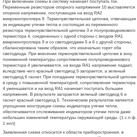
При включении схемы в систему начинает поступать ток.
Переменным резистором опорного напряжения 10 выставляется
опорное напряжение, поступающее на вход RA2
микроконтроллера 9. Термочувствительная цепочка, отвечающая
за индикацию утечки тепла и состоящая из переменного
резистора термочувствительной цепочки 3 и полупроводникового
термистора 4, соединенных с одной стороны с входом RA1
микроконтроллера 9 и со светодиодами 5 и 6 с другой стороны,
сбалансирована таким образом, что изначально горят оба
светодиода. При внесении термочувствительной цепочки в зону
пониженной температуры сопротивление полупроводникового
термистора 4 увеличивается, на входе RA1 напряжение падает,
вследствие чего красный светодиод 5 загорается, а зеленый
светодиод 6 гаснет. При попадании термочувствительной цепочки
в среду с повышенной температурой, сопротивление термистора
4 уменьшается и на вход RA1 начинает поступать большее
напряжение. В результате загорается зеленый светодиод 6 и
гаснет красный светодиод 5. Техническим результатом является
упрощение конструкции схемы индикатора утечки тепла,
обеспечивается отслеживание индикатором утечки тепла даже
небольших изменений температуры окружающей среды. (1 с.п.ф.
1 илл)
Заявленная схема относится к области приборостроения, в