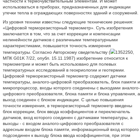
частности к термочувствительным элементам. И может
использоваться в приборах, предназначенных для индикации
утечки тепла в ограждающих поверхностях зданий и сооружений.
Из уровня техники известны следующие технические решения:
«Цифровой терморезисторный термометр». Суть изобретения
заключается в том, что за счет коррекции и компенсации
нелинейности датчиков с различными температурными
характеристиками, повышается точность измерения
температуры. Согласно Авторскому свидетельству (
1352250,
МПК G01K 7/22, опубл. 15.11.1987) изобретение относится к
термометрии и может быть использовано для полевых
температурных исследований в геокриологии и геотермии.
Цифровой терморезисторный термометр содержит датчики
температуры, аналого-цифровой преобразователь, блок памяти и
микропроцессор, входы которого соединены с выходами аналого-
цифрового преобразователя, блока памяти и блока управления, а
выход соединен с блоком индикации. С целью повышения
точности измерения, в терморезисторный термометр введены
блок коррекции, блок ввода коэффициентов и переключатель
датчиков, вход которого соединен с датчиками температуры, а
выходы - с входом аналого-цифрового преобразователя с
адресным входом блока памяти, информационный вход которого
подсоединен к выходу блока ввода коэффициентов, при этом