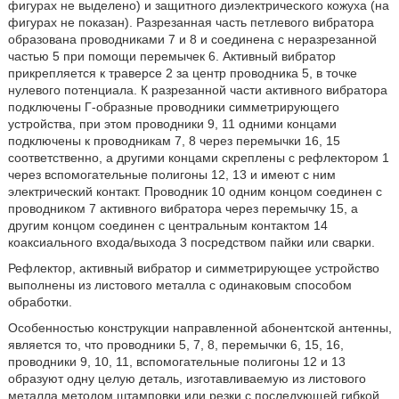
фигурах не выделено) и защитного диэлектрического кожуха (на
фигурах не показан). Разрезанная часть петлевого вибратора
образована проводниками 7 и 8 и соединена с неразрезанной
частью 5 при помощи перемычек 6. Активный вибратор
прикрепляется к траверсе 2 за центр проводника 5, в точке
нулевого потенциала. К разрезанной части активного вибратора
подключены Г-образные проводники симметрирующего
устройства, при этом проводники 9, 11 одними концами
подключены к проводникам 7, 8 через перемычки 16, 15
соответственно, а другими концами скреплены с рефлектором 1
через вспомогательные полигоны 12, 13 и имеют с ним
электрический контакт. Проводник 10 одним концом соединен с
проводником 7 активного вибратора через перемычку 15, а
другим концом соединен с центральным контактом 14
коаксиального входа/выхода 3 посредством пайки или сварки.
Рефлектор, активный вибратор и симметрирующее устройство
выполнены из листового металла с одинаковым способом
обработки.
Особенностью конструкции направленной абонентской антенны,
является то, что проводники 5, 7, 8, перемычки 6, 15, 16,
проводники 9, 10, 11, вспомогательные полигоны 12 и 13
образуют одну целую деталь, изготавливаемую из листового
металла методом штамповки или резки с последующей гибкой