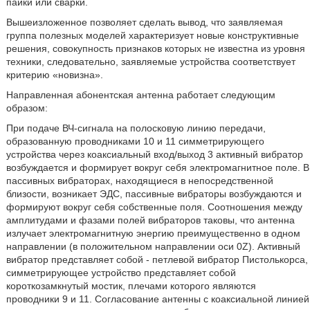
пайки или сварки.
Вышеизложенное позволяет сделать вывод, что заявляемая
группа полезных моделей характеризует новые конструктивные
решения, совокупность признаков которых не известна из уровня
техники, следовательно, заявляемые устройства соответствует
критерию «новизна».
Направленная абонентская антенна работает следующим
образом:
При подаче ВЧ-сигнала на полосковую линию передачи,
образованную проводниками 10 и 11 симметрирующего
устройства через коаксиальный вход/выход 3 активный вибратор
возбуждается и формирует вокруг себя электромагнитное поле. В
пассивных вибраторах, находящиеся в непосредственной
близости, возникает ЭДС, пассивные вибраторы возбуждаются и
формируют вокруг себя собственные поля. Соотношения между
амплитудами и фазами полей вибраторов таковы, что антенна
излучает электромагнитную энергию преимущественно в одном
направлении (в положительном направлении оси 0Z). Активный
вибратор представляет собой - петлевой вибратор Пистолькорса,
симметрирующее устройство представляет собой
короткозамкнутый мостик, плечами которого являются
проводники 9 и 11. Согласование антенны с коаксиальной линией