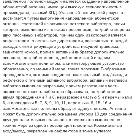
заявляемой полезной модели является создание направленной
абонентской антенны, имеющей высокую технологичность в
производстве, высокий КПД. Указанный технический результат
достигается путем выполнения направленной абонентской
антенны, состоящей из активного петлевого вибратора, плечи
которого выполнены из плоских проводников, по крайне мере из
двух пассивных вибраторов, причем один из которых является
рефлектором, а остальные директорами, коаксиального входа/
выхода, симметрирующего устройства, несущей траверсы,
защитного кожуха, причем активный вибратор дополнительно
оснащен, по крайне мере, одной перемычкой и одним
вспомогательным полигоном, а симметрирующее устройство
образованно, по меньшей мере, тремя плоскими Г-образными
проводниками, которые соединяют коаксиальный вход/выход и
рефлектор с плечами активного вибратора, активный петлевой
вибратор выполнен разрезным, причем разрезанная часть
активного петлевого вибратора образована, по крайне мере,
двумя проводниками 7 и 8, неразрезной частью 5 и перемычками
6, а проводники 5, 7, 8, 9, 10, 11, перемычки 6, 15, 16 и
вспомогательные полигоны образуют единую деталь. Антенна
может быть дополнительно оснащена упором 19 для соединения
двух дополнительных полигонов, а рефлектор выполнен по
крайне мере из одной проводящей пластины. Коаксиальный
вход/выход, закреплен на рефлекторе в точке нулевого