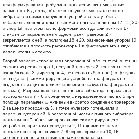
для формирования требуемого положения всех указанных
элементов. В деталь, объединяющую элементы активного
вибратора и симметрирующего устройства, могут быть
добавлены дополнительно вспомогательные полигоны 17, 18, 20
и упор 19, при этом после формовки всей детали полигон 17
становится параллельным одной грани траверсы 2 и
закрепляется к ней, а полигоны 18 и 20, разнесенные упором 19,
отгибаются в плоскость рефлектора 1 и фиксируют его в двух
дополнительных точках.
Второй вариант исполнения направленной абонентской антенны
состоит из рефлектора 1, несущей траверсы 2, коаксиального
входа/выхода 3, директоров 4, петлевого вибратора (на фигурах
не выделен), симметрирующего устройства (на фигурах не
выделен) и защитного диэлектрического кожуха (на фигурах не
показан). Разрезанная часть петлевого вибратора образована
проводниками 7 и 8 и соединена с неразрезанной частью 5 при
помощи перемычек 6. Активный вибратор соединен с траверсой
2 за центр проводника 5, в точке нулевого потенциала и
перпендикулярен ей. К разрезанной части активного вибратора
подключены Г-образные проводники симметрирующего
устройства, при этом проводники 9, 11 одними концами
подключены к проводникам 7, 8 через перемычки 16, 15
соответственно, а другими концами соединены с