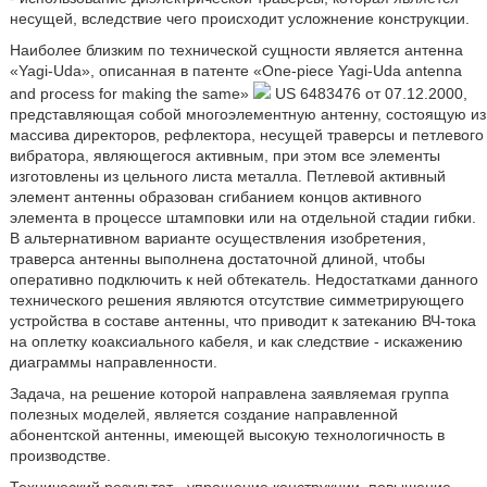
несущей, вследствие чего происходит усложнение конструкции.
Наиболее близким по технической сущности является антенна
«Yagi-Uda», описанная в патенте «One-piece Yagi-Uda antenna
and process for making the same»
US 6483476 от 07.12.2000,
представляющая собой многоэлементную антенну, состоящую из
массива директоров, рефлектора, несущей траверсы и петлевого
вибратора, являющегося активным, при этом все элементы
изготовлены из цельного листа металла. Петлевой активный
элемент антенны образован сгибанием концов активного
элемента в процессе штамповки или на отдельной стадии гибки.
В альтернативном варианте осуществления изобретения,
траверса антенны выполнена достаточной длиной, чтобы
оперативно подключить к ней обтекатель. Недостатками данного
технического решения являются отсутствие симметрирующего
устройства в составе антенны, что приводит к затеканию ВЧ-тока
на оплетку коаксиального кабеля, и как следствие - искажению
диаграммы направленности.
Задача, на решение которой направлена заявляемая группа
полезных моделей, является создание направленной
абонентской антенны, имеющей высокую технологичность в
производстве.