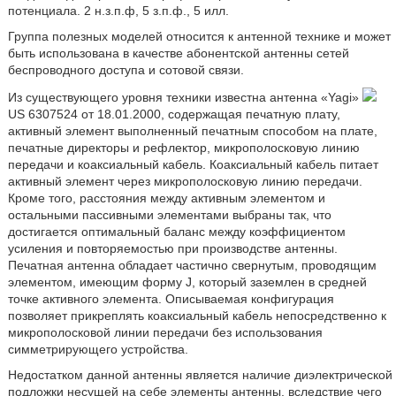
потенциала. 2 н.з.п.ф, 5 з.п.ф., 5 илл.
Группа полезных моделей относится к антенной технике и может
быть использована в качестве абонентской антенны сетей
беспроводного доступа и сотовой связи.
Из существующего уровня техники известна антенна «Yagi»
US 6307524 от 18.01.2000, содержащая печатную плату,
активный элемент выполненный печатным способом на плате,
печатные директоры и рефлектор, микрополосковую линию
передачи и коаксиальный кабель. Коаксиальный кабель питает
активный элемент через микрополосковую линию передачи.
Кроме того, расстояния между активным элементом и
остальными пассивными элементами выбраны так, что
достигается оптимальный баланс между коэффициентом
усиления и повторяемостью при производстве антенны.
Печатная антенна обладает частично свернутым, проводящим
элементом, имеющим форму J, который заземлен в средней
точке активного элемента. Описываемая конфигурация
позволяет прикреплять коаксиальный кабель непосредственно к
микрополосковой линии передачи без использования
симметрирующего устройства.
Недостатком данной антенны является наличие диэлектрической
подложки несущей на себе элементы антенны, вследствие чего