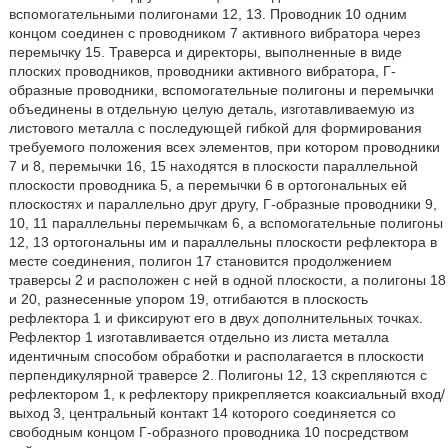
вспомогательными полигонами 12, 13. Проводник 10 одним
концом соединен с проводником 7 активного вибратора через
перемычку 15. Траверса и директоры, выполненные в виде
плоских проводников, проводники активного вибратора, Г-
образные проводники, вспомогательные полигоны и перемычки
объединены в отдельную целую деталь, изготавливаемую из
листового металла с последующей гибкой для формирования
требуемого положения всех элементов, при котором проводники
7 и 8, перемычки 16, 15 находятся в плоскости параллельной
плоскости проводника 5, а перемычки 6 в ортогональных ей
плоскостях и параллельно друг другу, Г-образные проводники 9,
10, 11 параллельны перемычкам 6, а вспомогательные полигоны
12, 13 ортогональны им и параллельны плоскости рефлектора в
месте соединения, полигон 17 становится продолжением
траверсы 2 и расположен с ней в одной плоскости, а полигоны 18
и 20, разнесенные упором 19, отгибаются в плоскость
рефлектора 1 и фиксируют его в двух дополнительных точках.
Рефлектор 1 изготавливается отдельно из листа металла
идентичным способом обработки и располагается в плоскости
перпендикулярной траверсе 2. Полигоны 12, 13 скрепляются с
рефлектором 1, к рефлектору прикрепляется коаксиальный вход/
выход 3, центральный контакт 14 которого соединяется со
свободным концом Г-образного проводника 10 посредством