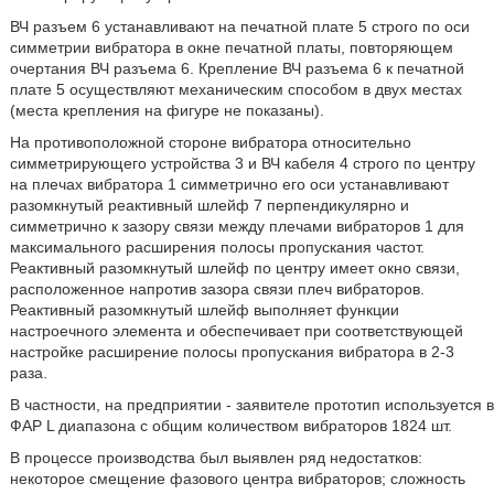
ВЧ разъем 6 устанавливают на печатной плате 5 строго по оси
симметрии вибратора в окне печатной платы, повторяющем
очертания ВЧ разъема 6. Крепление ВЧ разъема 6 к печатной
плате 5 осуществляют механическим способом в двух местах
(места крепления на фигуре не показаны).
На противоположной стороне вибратора относительно
симметрирующего устройства 3 и ВЧ кабеля 4 строго по центру
на плечах вибратора 1 симметрично его оси устанавливают
разомкнутый реактивный шлейф 7 перпендикулярно и
симметрично к зазору связи между плечами вибраторов 1 для
максимального расширения полосы пропускания частот.
Реактивный разомкнутый шлейф по центру имеет окно связи,
расположенное напротив зазора связи плеч вибраторов.
Реактивный разомкнутый шлейф выполняет функции
настроечного элемента и обеспечивает при соответствующей
настройке расширение полосы пропускания вибратора в 2-3
раза.
В частности, на предприятии - заявителе прототип используется в
ФАР L диапазона с общим количеством вибраторов 1824 шт.
В процессе производства был выявлен ряд недостатков:
некоторое смещение фазового центра вибраторов; сложность