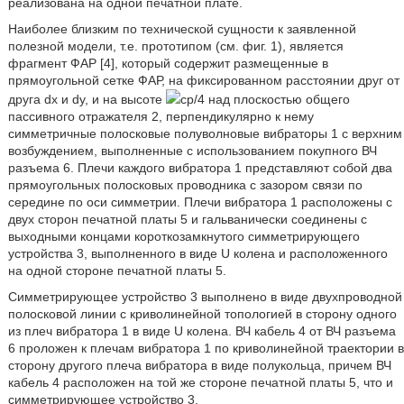
реализована на одной печатной плате.
Наиболее близким по технической сущности к заявленной
полезной модели, т.е. прототипом (см. фиг. 1), является
фрагмент ФАР [4], который содержит размещенные в
прямоугольной сетке ФАР, на фиксированном расстоянии друг от
друга dx и dy, и на высоте
ср/4 над плоскостью общего
пассивного отражателя 2, перпендикулярно к нему
симметричные полосковые полуволновые вибраторы 1 с верхним
возбуждением, выполненные с использованием покупного ВЧ
разъема 6. Плечи каждого вибратора 1 представляют собой два
прямоугольных полосковых проводника с зазором связи по
середине по оси симметрии. Плечи вибратора 1 расположены с
двух сторон печатной платы 5 и гальванически соединены с
выходными концами короткозамкнутого симметрирующего
устройства 3, выполненного в виде U колена и расположенного
на одной стороне печатной платы 5.
Симметрирующее устройство 3 выполнено в виде двухпроводной
полосковой линии с криволинейной топологией в сторону одного
из плеч вибратора 1 в виде U колена. ВЧ кабель 4 от ВЧ разъема
6 проложен к плечам вибратора 1 по криволинейной траектории в
сторону другого плеча вибратора в виде полукольца, причем ВЧ
кабель 4 расположен на той же стороне печатной платы 5, что и
симметрирующее устройство 3.