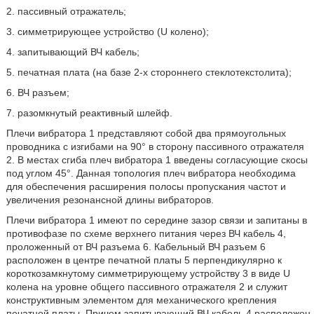
2. пассивный отражатель;
3. симметрирующее устройство (U колено);
4. запитывающий ВЧ кабель;
5. печатная плата (на базе 2-х стороннего стеклотекстолита);
6. ВЧ разъем;
7. разомкнутый реактивный шлейф.
Плечи вибратора 1 представляют собой два прямоугольных
проводника с изгибами на 90° в сторону пассивного отражателя
2. В местах сгиба плеч вибратора 1 введены согласующие скосы
под углом 45°. Данная топология плеч вибратора необходима
для обеспечения расширения полосы пропускания частот и
увеличения резонансной длины вибраторов.
Плечи вибратора 1 имеют по середине зазор связи и запитаны в
противофазе по схеме верхнего питания через ВЧ кабель 4,
проложенный от ВЧ разъема 6. Кабельный ВЧ разъем 6
расположен в центре печатной платы 5 перпендикулярно к
короткозамкнутому симметрирующему устройству 3 в виде U
колена на уровне общего пассивного отражателя 2 и служит
конструктивным элементом для механического крепления
печатной платы. Причем запитывающий ВЧ кабель 4 расположен