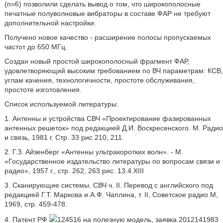
(n=6) позволили сделать вывод о том, что широкополосные
печатные полуволновые вибраторы в составе ФАР не требуют
дополнительной настройки.
Получено новое качество - расширение полосы пропускаемых
частот до 650 МГц.
Создан новый простой широкополосный фрагмент ФАР,
удовлетворяющий высоким требованием по ВЧ параметрам: КСВ,
углам качения, технологичности, простоте обслуживания,
простоте изготовления.
Список используемой литературы:
1. Антенны и устройства СВЧ «Проектирование фазированных
антенных решеток» под редакцией Д.И. Воскресенского. М. Радио
и связь, 1981 г. Стр. 33 рис 210, 211.
2. Г.З. Айзенберг «Антенны ультракоротких волн». - М.
«Государственное издательство литературы по вопросам связи и
радио», 1957 г., стр. 262, 263 рис. 13.4.XIII
3. Сканирующие системы. СВЧ ч. II. Перевод с английского под
редакцией Г.Т. Маркова и А.Ф. Чаплина, т. II, Советское радио М,
1969, стр. 459-478.
4. Патент РФ
124516 на полезную модель, заявка 2012141983