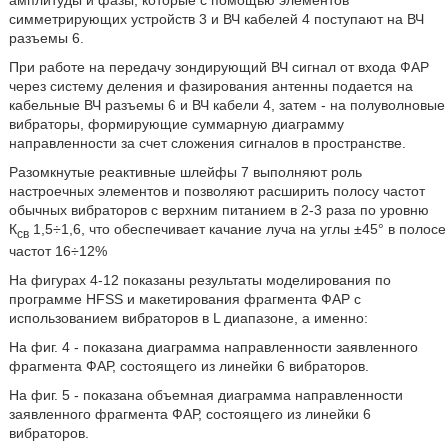
амплитуды и фазы, которые с помощью элементов
симметрирующих устройств 3 и ВЧ кабелей 4 поступают на ВЧ
разъемы 6.
При работе на передачу зондирующий ВЧ сигнал от входа ФАР
через систему деления и фазирования антенны подается на
кабельные ВЧ разъемы 6 и ВЧ кабели 4, затем - на полуволновые
вибраторы, формирующие суммарную диаграмму
направленности за счет сложения сигналов в пространстве.
Разомкнутые реактивные шлейфы 7 выполняют роль
настроечных элементов и позволяют расширить полосу частот
обычных вибраторов с верхним питанием в 2-3 раза по уровню
К
1,5÷1,6, что обеспечивает качание луча на углы ±45° в полосе
св
частот 16÷12%
На фигурах 4-12 показаны результаты моделирования по
программе HFSS и макетирования фрагмента ФАР с
использованием вибраторов в L диапазоне, а именно:
На фиг. 4 - показана диаграмма направленности заявленного
фрагмента ФАР, состоящего из линейки 6 вибраторов.
На фиг. 5 - показана объемная диаграмма направленности
заявленного фрагмента ФАР, состоящего из линейки 6
вибраторов.