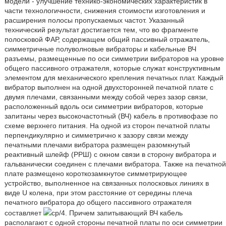
модели - улучшение технико-экономических характеристик в
части технологичности, снижения стоимости изготовления и
расширения полосы пропускаемых частот. Указанный
технический результат достигается тем, что во фрагменте
полосковой ФАР, содержащем общий пассивный отражатель,
симметричные полуволновые вибраторы и кабельные ВЧ
разъемы, размещенные по оси симметрии вибраторов на уровне
общего пассивного отражателя, которые служат конструктивным
элементом для механического крепления печатных плат. Каждый
вибратор выполнен на одной двухсторонней печатной плате с
двумя плечами, связанными между собой через зазор связи,
расположенный вдоль оси симметрии вибраторов, которые
запитаны через высокочастотный (ВЧ) кабель в противофазе по
схеме верхнего питания. На одной из сторон печатной платы
перпендикулярно и симметрично к зазору связи между
печатными плечами вибратора размещен разомкнутый
реактивный шлейф (РРШ) с окном связи в сторону вибратора и
гальванически соединен с плечами вибратора. Также на печатной
плате размещено короткозамкнутое симметрирующее
устройство, выполненное на связанных полосковых линиях в
виде U колена, при этом расстояние от середины плеча
печатного вибратора до общего пассивного отражателя
составляет
ср/4. Причем запитывающий ВЧ кабель
располагают с одной стороны печатной платы по оси симметрии