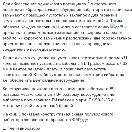
Для обеспечения одинакового потенциала 2-х стороннего
печатного вибратора точки возбуждения вибратора гальванически
замыкают с помощью пустотелых заклепок и для гарантии
замыкания дополнительно соединяют методом пайки. Таким
образом, каждая половина U колена составляет длину
ср/8 и
припаяна в точке короткого замыкания, т.е. справа и слева от
этой точки короткого замыкания расположены две горизонтально-
ориентированные полупетли на связанных проводниках,
соединенные последовательно.
Данная схема существенно уменьшает вертикальный размер U
колена, позволяет установить кабельный ВЧ разъем высотой 32
мм в центре печатной платы и позволяет разместить
запитывающий ВЧ кабель строго по оси симметрии вибратора,
т.е. обеспечить центральное возбуждение.
Конструктивно печатная плата с помощью кабельного ВЧ
разъема жестко крепится к ВЧ разъему, возбуждение плеч
вибратора производится ВЧ кабелем марки РК-50-2-25 с
металлической полужесткой броней.
На фиг. 3 показана конструктивная схема полуволнового
вибратора заявленного фрагмента ФАР, где:
1. плечи вибратора;