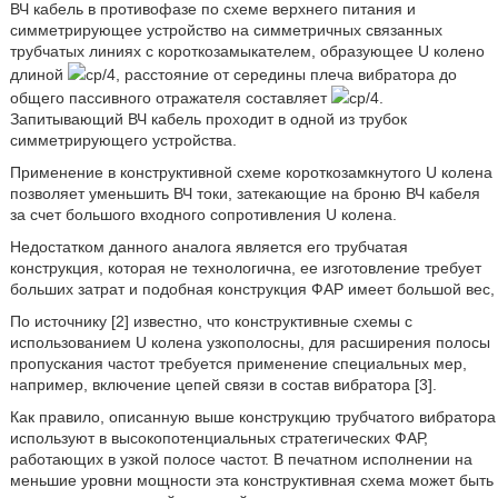
ВЧ кабель в противофазе по схеме верхнего питания и
симметрирующее устройство на симметричных связанных
трубчатых линиях с короткозамыкателем, образующее U колено
длиной
ср/4, расстояние от середины плеча вибратора до
общего пассивного отражателя составляет
ср/4.
Запитывающий ВЧ кабель проходит в одной из трубок
симметрирующего устройства.
Применение в конструктивной схеме короткозамкнутого U колена
позволяет уменьшить ВЧ токи, затекающие на броню ВЧ кабеля
за счет большого входного сопротивления U колена.
Недостатком данного аналога является его трубчатая
конструкция, которая не технологична, ее изготовление требует
больших затрат и подобная конструкция ФАР имеет большой вес,
По источнику [2] известно, что конструктивные схемы с
использованием U колена узкополосны, для расширения полосы
пропускания частот требуется применение специальных мер,
например, включение цепей связи в состав вибратора [3].
Как правило, описанную выше конструкцию трубчатого вибратора
используют в высокопотенциальных стратегических ФАР,
работающих в узкой полосе частот. В печатном исполнении на
меньшие уровни мощности эта конструктивная схема может быть