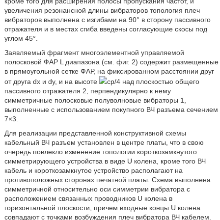
кроме того для расширения полосы пропускания частот, и
увеличения резонансной длины вибраторов топология плеч
вибраторов выполнена с изгибами на 90° в сторону пассивного
отражателя и в местах сгиба введены согласующие скосы под
углом 45°.
Заявляемый фрагмент многоэлементной управляемой
полосковой ФАР L диапазона (см. фиг. 2) содержит размещенные
в прямоугольной сетке ФАР, на фиксированном расстоянии друг
от друга dx и dy, и на высоте
ср/4 над плоскостью общего
пассивного отражателя 2, перпендикулярно к нему
симметричные полосковые полуволновые вибраторы 1,
выполненные с использованием покупного ВЧ разъема сечением
7×3.
Для реализации представленной конструктивной схемы
кабельный ВЧ разъем установлен в центре платы, что в свою
очередь повлекло изменение топологии короткозамкнутого
симметрирующего устройства в виде U колена, кроме того ВЧ
кабель и короткозамкнутое устройство располагают на
противоположных сторонах печатной платы. Схема выполнена
симметричной относительно оси симметрии вибратора с
расположением связанных проводников U колена в
горизонтальной плоскости, причем входные концы U колена
совпадают с точками возбуждения плеч вибратора ВЧ кабелем.