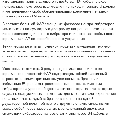
изготовления запитывающего устройства - ВЧ кабеля в виде
полукольца; некоторое взаимовлияние криволинейного U колена
и металлических скоб, обеспечивающих крепление печатной
платы к разъему ВЧ кабеля.
В составе большой ФАР смещение фазового центра вибраторов
мало влияет на суммарную диаграмму направленности, но при
использовании одиночного вибратора или в составе небольшого
фрагмента ФАР целесообразно его устранение.
Технический результат полезной модели - улучшение технико-
экономических характеристик в части технологичности, снижения
стоимости изготовления и расширения полосы пропускаемых
частот.
Указанный технический результат достигается тем, что во
фрагменте полосковой ФАР, содержащем общий пассивный
отражатель, симметричные полуволновые вибраторы и
кабельные ВЧ разъемы, размещенные по оси симметрии
вибраторов на уровне общего пассивного отражателя, которые
служат конструктивным элементом для механического крепления
печатных плат, каждый вибратор выполнен на одной
двухсторонней печатной плате с двумя плечами, связанными
между собой через зазор связи, расположенный вдоль оси
симметрии вибраторов, которые запитаны через ВЧ кабель в