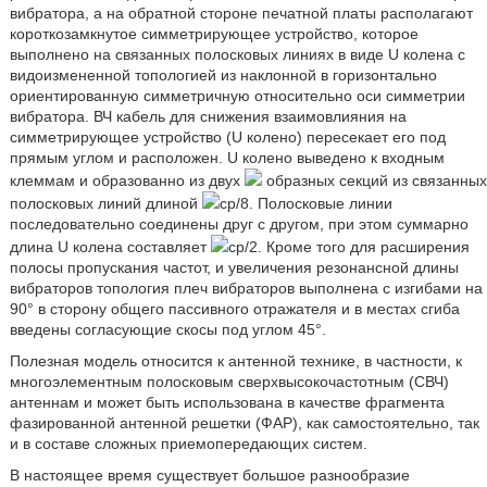
вибратора, а на обратной стороне печатной платы располагают
короткозамкнутое симметрирующее устройство, которое
выполнено на связанных полосковых линиях в виде U колена с
видоизмененной топологией из наклонной в горизонтально
ориентированную симметричную относительно оси симметрии
вибратора. ВЧ кабель для снижения взаимовлияния на
симметрирующее устройство (U колено) пересекает его под
прямым углом и расположен. U колено выведено к входным
клеммам и образованно из двух
образных секций из связанных
полосковых линий длиной
ср/8. Полосковые линии
последовательно соединены друг с другом, при этом суммарно
длина U колена составляет
ср/2. Кроме того для расширения
полосы пропускания частот, и увеличения резонансной длины
вибраторов топология плеч вибраторов выполнена с изгибами на
90° в сторону общего пассивного отражателя и в местах сгиба
введены согласующие скосы под углом 45°.
Полезная модель относится к антенной технике, в частности, к
многоэлементным полосковым сверхвысокочастотным (СВЧ)
антеннам и может быть использована в качестве фрагмента
фазированной антенной решетки (ФАР), как самостоятельно, так
и в составе сложных приемопередающих систем.
В настоящее время существует большое разнообразие