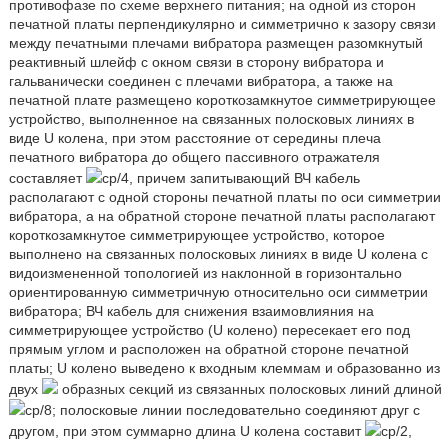
противофазе по схеме верхнего питания; на одной из сторон
печатной платы перпендикулярно и симметрично к зазору связи
между печатными плечами вибратора размещен разомкнутый
реактивный шлейф с окном связи в сторону вибратора и
гальванически соединен с плечами вибратора, а также на
печатной плате размещено короткозамкнутое симметрирующее
устройство, выполненное на связанных полосковых линиях в
виде U колена, при этом расстояние от середины плеча
печатного вибратора до общего пассивного отражателя
составляет
ср/4, причем запитывающий ВЧ кабель
располагают с одной стороны печатной платы по оси симметрии
вибратора, а на обратной стороне печатной платы располагают
короткозамкнутое симметрирующее устройство, которое
выполнено на связанных полосковых линиях в виде U колена с
видоизмененной топологией из наклонной в горизонтально
ориентированную симметричную относительно оси симметрии
вибратора; ВЧ кабель для снижения взаимовлияния на
симметрирующее устройство (U колено) пересекает его под
прямым углом и расположен на обратной стороне печатной
платы; U колено выведено к входным клеммам и образованно из
двух
образных секций из связанных полосковых линий длиной
ср/8; полосковые линии последовательно соединяют друг с
другом, при этом суммарно длина U колена составит
ср/2,