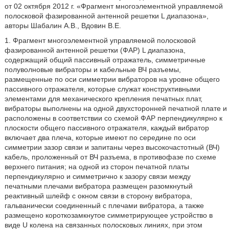
от 02 октября 2012 г. «Фрагмент многоэлементной управляемой
полосковой фазированной антенной решетки L диапазона»,
авторы Шабалин А.В., Вдовин В.Е.
1. Фрагмент многоэлементной управляемой полосковой
фазированной антенной решетки (ФАР) L диапазона,
содержащий общий пассивный отражатель, симметричные
полуволновые вибраторы и кабельные ВЧ разъемы,
размещенные по оси симметрии вибраторов на уровне общего
пассивного отражателя, которые служат конструктивными
элементами для механического крепления печатных плат,
вибраторы выполнены на одной двухсторонней печатной плате и
расположены в соответствии со схемой ФАР перпендикулярно к
плоскости общего пассивного отражателя, каждый вибратор
включает два плеча, которые имеют по середине по оси
симметрии зазор связи и запитаны через высокочастотный (ВЧ)
кабель, проложенный от ВЧ разъема, в противофазе по схеме
верхнего питания; на одной из сторон печатной платы
перпендикулярно и симметрично к зазору связи между
печатными плечами вибратора размещен разомкнутый
реактивный шлейф с окном связи в сторону вибратора,
гальванически соединенный с плечами вибратора, а также
размещено короткозамкнутое симметрирующее устройство в
виде U колена на связанных полосковых линиях, при этом