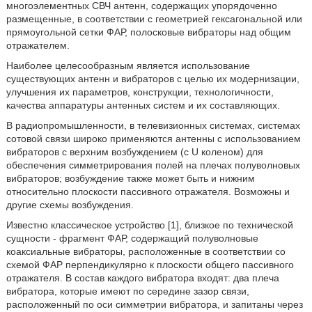
многоэлементных СВЧ антенн, содержащих упорядоченно
размещенные, в соответствии с геометрией гексагональной или
прямоугольной сетки ФАР, полосковые вибраторы над общим
отражателем.
Наиболее целесообразным является использование
существующих антенн и вибраторов с целью их модернизации,
улучшения их параметров, конструкции, технологичности,
качества аппаратуры антенных систем и их составляющих.
В радиопромышленности, в телевизионных системах, системах
сотовой связи широко применяются антенны с использованием
вибраторов с верхним возбуждением (с U коленом) для
обеспечения симметрирования полей на плечах полуволновых
вибраторов; возбуждение также может быть и нижним
относительно плоскости пассивного отражателя. Возможны и
другие схемы возбуждения.
Известно классическое устройство [1], близкое по технической
сущности - фрагмент ФАР, содержащий полуволновые
коаксиальные вибраторы, расположенные в соответствии со
схемой ФАР перпендикулярно к плоскости общего пассивного
отражателя. В состав каждого вибратора входят: два плеча
вибратора, которые имеют по середине зазор связи,
расположенный по оси симметрии вибратора, и запитаны через