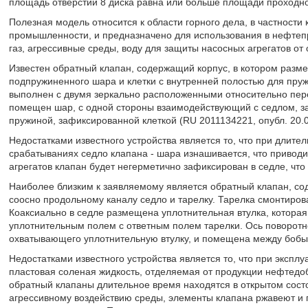
площадь отверстий 8 диска равна или больше площади проходног
Полезная модель относится к области горного дела, в частнос
промышленности, и предназначено для использования в нефте
газ, агрессивные среды, воду для защиты насосных агрегатов от 
Известен обратный клапан, содержащий корпус, в котором разм
подпружиненного шара и клетки с внутренней полостью для пру
выполнен с двумя зеркально расположенными относительно пере
помещен шар, с одной стороны взаимодействующий с седлом, зак
пружиной, зафиксированной клеткой (RU 2011134221, опубл. 20.02
Недостатками известного устройства является то, что при длите
срабатываниях седло клапана - шара изнашивается, что приводит
агрегатов клапан будет негерметично зафиксирован в седле, что
Наиболее близким к заявляемому является обратный клапан, со
соосно продольному каналу седло и тарелку. Тарелка смонтиров
Коаксиально в седле размещена уплотнительная втулка, которая
уплотнительным полем с ответным полем тарелки. Ось поворотн
охватывающего уплотнительную втулку, и помещена между бобышк
Недостатками известного устройства является то, что при экспл
пластовая соленая жидкость, отделяемая от продукции нефтедо
обратный клапаны длительное время находятся в открытом сост
агрессивному воздействию среды, элементы клапана ржавеют и 