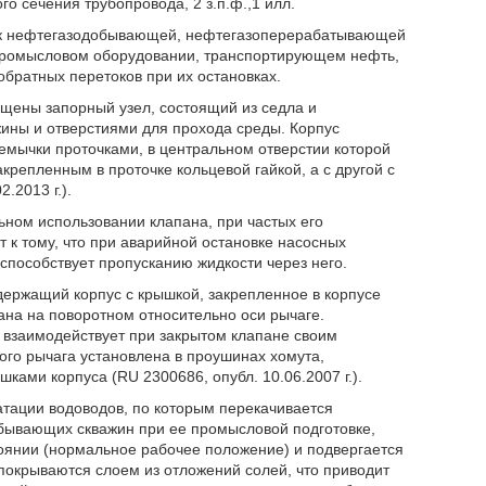
о сечения трубопровода, 2 з.п.ф.,1 илл.
ти к нефтегазодобывающей, нефтегазоперерабатывающей
промысловом оборудовании, транспортирующем нефть,
обратных перетоков при их остановках.
ещены запорный узел, состоящий из седла и
жины и отверстиями для прохода среды. Корпус
мычки проточками, в центральном отверстии которой
репленным в проточке кольцевой гайкой, а с другой с
.2013 г.).
льном использовании клапана, при частых его
 к тому, что при аварийной остановке насосных
 способствует пропусканию жидкости через него.
держащий корпус с крышкой, закрепленное в корпусе
ана на поворотном относительно оси рычаге.
 взаимодействует при закрытом клапане своим
ого рычага установлена в проушинах хомута,
ами корпуса (RU 2300686, опубл. 10.06.2007 г.).
уатации водоводов, по которым перекачивается
бывающих скважин при ее промысловой подготовке,
оянии (нормальное рабочее положение) и подвергается
покрываются слоем из отложений солей, что приводит