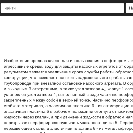
Н
Изобретение предназначено для использования в нефтепромысл
агрессивные среды, воду для защиты насосных агрегатов от обра
результатом является увеличение срока службы работы обратн
конструкции, что позволяет повысить надежность его срабатыван
трубопроводе при внезапной остановке насосного агрегата. В об
и выходным 3 отверстиями, а также узел затвора 4,, корпус 1 со
установлен узел затвора 4, выполненный в виде частично перфор
закрепленных между собой в верхней точке. Частично перфориро
стойкого материала, а эластичная пластина 6 - из антифрикцио
эластичная пластина 6 в рабочем положении отогнута относите
жидкости через клапан, а при движении жидкости в обратном на
перекрывает перфорированную часть указанного диска 5. Перфо
нержавеющей стали, а эластичная пластина 6 - из металлофтор