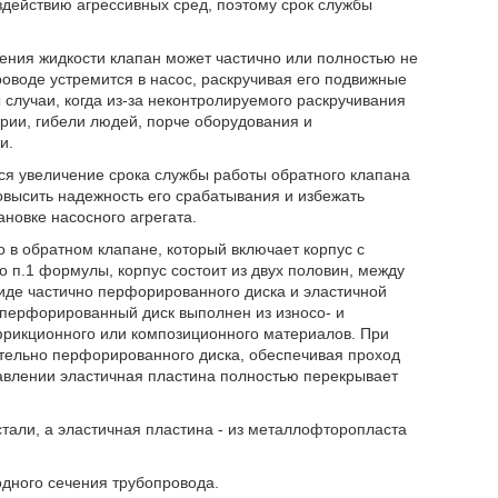
здействию агрессивных сред, поэтому срок службы
жения жидкости клапан может частично или полностью не
опроводе устремится в насос, раскручивая его подвижные
 случаи, когда из-за неконтролируемого раскручивания
арии, гибели людей, порче оборудования и
и.
ся увеличение срока службы работы обратного клапана
овысить надежность его срабатывания и избежать
новке насосного агрегата.
о в обратном клапане, который включает корпус с
о п.1 формулы, корпус состоит из двух половин, между
иде частично перфорированного диска и эластичной
 перфорированный диск выполнен из износо- и
ифрикционного или композиционного материалов. При
ительно перфорированного диска, обеспечивая проход
равлении эластичная пластина полностью перекрывает
али, а эластичная пластина - из металлофторопласта
дного сечения трубопровода.