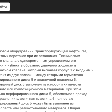
айти
овом оборудовании, транспортирующем нефть, газ,
тных перетоков при их остановках. Техническим
ого клапана с одновременным упрощением его
ия и избежать обратного движения жидкости в
ратном клапане, который включает корпус 1 с входным 2
стоит из двух половин, между которыми герметично
ированного диска 5 и эластичной пластины 6,
ванный диск 5 выполнен из износо- и химически
нного или композиционного материалов. При этом
льно перфорированного диска 5, обеспечивая проход
правлении эластичная пластина 6 полностью
рированный диск 5 может быть выполнен из
опласта или резинотканевого материала. Общая