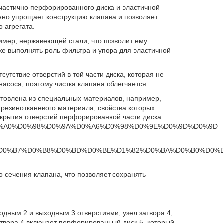
 частично перфорированного диска и эластичной
нно упрощает конструкцию клапана и позволяет
 агрегата.
ример, нержавеющей стали, что позволит ему
же выполнять роль фильтра и упора для эластичной
утствие отверстий в той части диска, которая не
насоса, поэтому чистка клапана облегчается.
отовлена из специальных материалов, например,
резинотканевого материала, свойства которых
крытия отверстий перфорированной части диска
%D0%A0%D0%98%D0%9A%D0%A6%D0%98%D0%9E%D0%9D%D0%9D
%80%D0%B5%D0%B7%D0%B8%D0%BD%D0%BE%D1%82%D0%BA%D0%B0%
 сечения клапана, что позволяет сохранять
одным 2 и выходным 3 отверстиями, узел затвора 4,
атвора 4 включает перфорированный диск 5, который