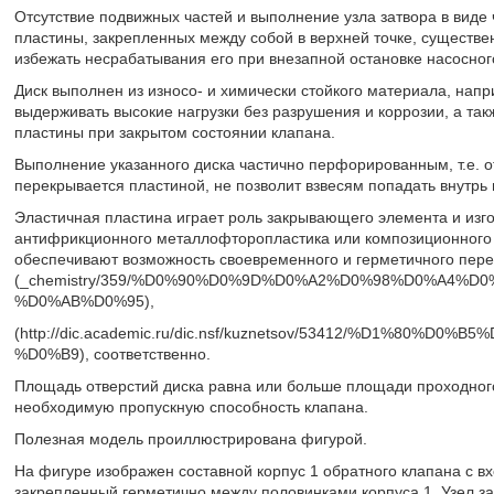
Отсутствие подвижных частей и выполнение узла затвора в виде
пластины, закрепленных между собой в верхней точке, существе
избежать несрабатывания его при внезапной остановке насосного
Диск выполнен из износо- и химически стойкого материала, нап
выдерживать высокие нагрузки без разрушения и коррозии, а так
пластины при закрытом состоянии клапана.
Выполнение указанного диска частично перфорированным, т.е. отс
перекрывается пластиной, не позволит взвесям попадать внутрь 
Эластичная пластина играет роль закрывающего элемента и изг
антифрикционного металлофторопластика или композиционного 
обеспечивают возможность своевременного и герметичного пере
(_chemistry/359/%D0%90%D0%9D%D0%A2%D0%98%D0%A4
%D0%AB%D0%95),
(http://dic.academic.ru/dic.nsf/kuznetsov/53412/%D1
%D0%B9), соответственно.
Площадь отверстий диска равна или больше площади проходного
необходимую пропускную способность клапана.
Полезная модель проиллюстрирована фигурой.
На фигуре изображен составной корпус 1 обратного клапана с вх
закрепленный герметично между половинками корпуса 1. Узел з