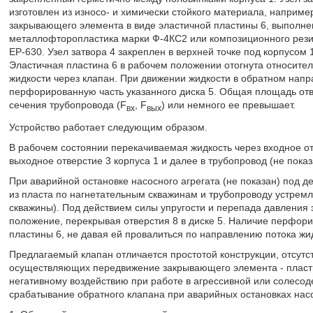
изготовлен из износо- и химически стойкого материала, наприм
закрывающего элемента в виде эластичной пластины 6, выполне
металлофторопластика марки Ф-4КС2 или композиционного рези
EP-630. Узел затвора 4 закреплен в верхней точке под корпусо
Эластичная пластина 6 в рабочем положении отогнута относите
жидкости через клапан. При движении жидкости в обратном нап
перфорированную часть указанного диска 5. Общая площадь отв
сечения трубопровода (F
, F
) или немного ее превышает.
вх
вых
Устройство работает следующим образом.
В рабочем состоянии перекачиваемая жидкость через входное отв
выходное отверстие 3 корпуса 1 и далее в трубопровод (не показ
При аварийной остановке насосного агрегата (не показан) под 
из пласта по нагнетательным скважинам и трубопроводу устремл
скважины). Под действием силы упругости и перепада давления 
положение, перекрывая отверстия 8 в диске 5. Наличие перфор
пластины 6, не давая ей провалиться по направлению потока жи
Предлагаемый клапан отличается простотой конструкции, отсут
осуществляющих передвижение закрывающего элемента - пласти
негативному воздействию при работе в агрессивной или солесо
срабатывание обратного клапана при аварийных остановках насо