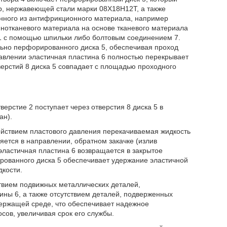
ер, нержавеющей стали марки 08X18H12T, а также
нного из антифрикционного материала, например
нотканевого материала на основе тканевого материала
м 1 с помощью шпильки либо болтовым соединением 7.
льно перфорированного диска 5, обеспечивая проход
равлении эластичная пластина 6 полностью перекрывает
ерстий 8 диска 5 совпадает с площадью проходного
ерстие 2 поступает через отверстия 8 диска 5 в
ан).
действием пластового давления перекачиваемая жидкость
яется в направлении, обратном закачке (излив
эластичная пластина 6 возвращается в закрытое
ированного диска 5 обеспечивает удержание эластичной
дкости.
ствием подвижных металлических деталей,
ны 6, а также отсутствием деталей, подверженных
держащей среде, что обеспечивает надежное
сов, увеличивая срок его службы.