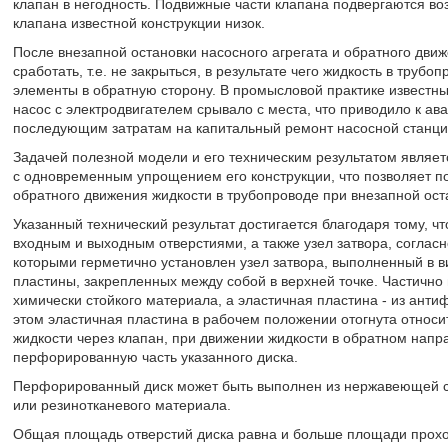
клапан в негодность. Подвижные части клапана подвергаются во
клапана известной конструкции низок.
После внезапной остановки насосного агрегата и обратного дви
сработать, т.е. не закрыться, в результате чего жидкость в труб
элементы в обратную сторону. В промысловой практике известны
насос с электродвигателем срывало с места, что приводило к ав
последующим затратам на капитальный ремонт насосной станци
Задачей полезной модели и его техническим результатом являет
с одновременным упрощением его конструкции, что позволяет п
обратного движения жидкости в трубопроводе при внезапной оста
Указанный технический результат достигается благодаря тому, чт
входным и выходным отверстиями, а также узел затвора, согласн
которыми герметично установлен узел затвора, выполненный в в
пластины, закрепленных между собой в верхней точке. Частично
химически стойкого материала, а эластичная пластина - из ант
этом эластичная пластина в рабочем положении отогнута относ
жидкости через клапан, при движении жидкости в обратном нап
перфорированную часть указанного диска.
Перфорированный диск может быть выполнен из нержавеющей ст
или резинотканевого материала.
Общая площадь отверстий диска равна и больше площади прохо