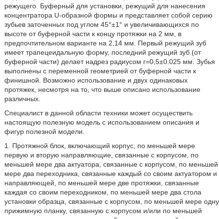
режущего. Буферный для установки, режущий для нанесения
концентратора U-образной формы и представляет собой серию
зубьев заточенных под углом 45°±1° и увеличивающихся по
высоте от буферной части к концу протяжки на 2 мм, в
предпочтительном варианте на 2,14 мм. Первый режущий зуб
имеет трапецеидальную форму, последний режущий зуб (от
буферной части) делает надрез радиусом г=0,5±0.025 мм. Зубья
выполнены с переменной геометрией от буферной части к
финишной. Возможно использование и двух одинаковых
протяжек, несмотря на то, что выше описано использование
различных.
Специалист в данной области техники может осуществить
настоящую полезную модель с использованием описания и
фигур полезной модели.
1. Протяжной блок, включающий корпус, по меньшей мере
первую и вторую направляющие, связанные с корпусом, по
меньшей мере два актуатора, связанные с корпусом, по меньшей
мере два переходника, связанные каждый со своим актуатором и
направляющей, по меньшей мере две протяжки, связанные
каждая со своим переходником, по меньшей мере два стола
установки образца, связанные с корпусом, по меньшей мере одну
прижимную планку, связанную с корпусом и/или по меньшей