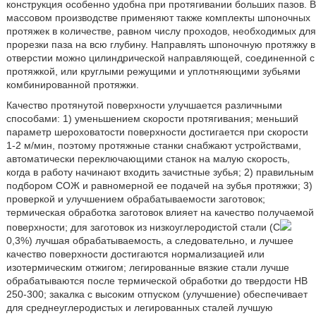
конструкция особенно удобна при протягивании больших пазов. В
массовом производстве применяют также комплекты шпоночных
протяжек в количестве, равном числу проходов, необходимых для
прорезки паза на всю глубину. Направлять шпоночную протяжку в
отверстии можно цилиндрической направляющей, соединенной с
протяжкой, или круглыми режущими и уплотняющими зубьями
комбинированной протяжки.
Качество протянутой поверхности улучшается различными
способами: 1) уменьшением скорости протягивания; меньший
параметр шероховатости поверхности достигается при скорости
1-2 м/мин, поэтому протяжные станки снабжают устройствами,
автоматически переключающими станок на малую скорость,
когда в работу начинают входить зачистные зубья; 2) правильным
подбором СОЖ и равномерной ее подачей на зубья протяжки; 3)
проверкой и улучшением обрабатываемости заготовок;
термическая обработка заготовок влияет на качество получаемой
поверхности; для заготовок из низкоуглеродистой стали (C
0,3%) лучшая обрабатываемость, а следовательно, и лучшее
качество поверхности достигаются нормализацией или
изотермическим отжигом; легированные вязкие стали лучше
обрабатываются после термической обработки до твердости НВ
250-300; закалка с высоким отпуском (улучшение) обеспечивает
для среднеуглеродистых и легированных сталей лучшую