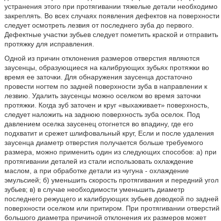
устранения этого при протягивании тяжелые детали необходимо
закреплять. Во всех случаях появления дефектов на поверхности
следует осмотреть лезвия от последнего зуба до первого.
Дефектные участки зубьев следует пометить краской и отправить
протяжку для исправления.
Одной из причин отклонения размеров отверстия являются
заусенцы, образующиеся на калибрующих зубьях протяжки во
время ее заточки. Для обнаружения заусенца достаточно
провести ногтем по задней поверхности зуба в направлении к
лезвию. Удалить заусенцы можно оселком во время заточки
протяжки. Когда зуб заточен и круг «выхаживает» поверхность,
следует наложить на заднюю поверхность зуба оселок. Под
давлением оселка заусенец отогнется во впадину, где его
подхватит и срежет шлифовальный круг, Если и после удаления
заусенца диаметр отверстия получается больше требуемого
размера, можно применить один из следующих способов: а) при
протягивании деталей из стали использовать охлаждение
маслом, а при обработке детали из чугуна - охлаждение
эмульсией; б) уменьшить скорость протягивания и передний угол
зубьев; в) в случае необходимости уменьшить диаметр
последнего режущего и калибрующих зубьев доводкой по задней
поверхности оселком или притиром. При протягивании отверстий
большого диаметра причиной отклонения их размеров может