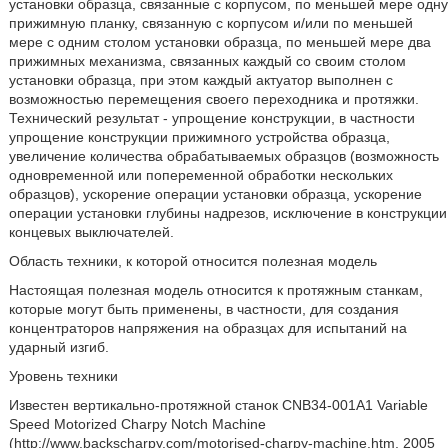
установки образца, связанные с корпусом, по меньшей мере одну
прижимную планку, связанную с корпусом и/или по меньшей
мере с одним столом установки образца, по меньшей мере два
прижимных механизма, связанных каждый со своим столом
установки образца, при этом каждый актуатор выполнен с
возможностью перемещения своего переходника и протяжки.
Технический результат - упрощение конструкции, в частности
упрощение конструкции прижимного устройства образца,
увеличение количества обрабатываемых образцов (возможность
одновременной или попеременной обработки нескольких
образцов), ускорение операции установки образца, ускорение
операции установки глубины надрезов, исключение в конструкции
концевых выключателей.
Область техники, к которой относится полезная модель
Настоящая полезная модель относится к протяжным станкам,
которые могут быть применены, в частности, для создания
концентраторов напряжения на образцах для испытаний на
ударный изгиб.
Уровень техники
Известен вертикально-протяжной станок CNB34-001A1 Variable
Speed Motorized Charpy Notch Machine
(http://www.backscharpy.com/motorised-charpy-machine.htm, 2005