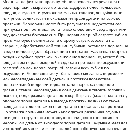
Местные дефекты на протянутой поверхности встречаются в
виде черновин, вырывов металла, задиров, полос, кольцевых
следов, следов от стружкоделительных канавок, чешуйчатости
или ряби, волнистости и скалывания краев детали на выходе
протяжки. Черновины могут быть результатом недостаточного
припуска под протягивание, а также следствием увода протяжки
под действием боковых сил. При неравномерной остроте зубьев
протяжка будет отжиматься в сторону острых зубьев, а на
стороне, обрабатываемой тупыми зубьями, останется черновина
в виде полосы вдоль образующей отверстия. Различная острота
режущих зубьев протяжек, вызывающая черновину, может быть
следствием неравномерной твердости протяжки по окружности
всех зубьев или неравномерной заточки всех зубьев по
окружности. Черновины могут быть также связаны с перекосом
или несовпадением осей детали и протяжки вследствие
неправильной подрезки торца детали, перекоса опорного
фланца станка, несовпадения осей движения тяговой головки и
люнета, поддерживающего протяжку. Вырывы (сколы) металла у
опорного торца детали на выходе протяжки возникают также
вследствие углового смешения детали относительно протяжки.
По этим же причинам может наблюдаться различная глубина
шлицев по окружности протянутого шлицевого отверстия на
небольшой длине от выходного торца детали. Вырывам металла
у деталей из мягких и вязких сталей способствуют малые задние