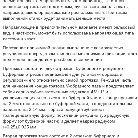
элементов блока. В предпочтительном варианте, т.к. станок
является вертикально протяжным, лучше всего использовать,
например, швеллер вертикально расположенный. При таком
выполнении станок будет занимать меньше места.
Направляющие в предпочтительном варианте имеют рельсовый
вид, в частности, может быть использована направляющая типа
ласточкин хвост.
Положение прижимной планки выполнено с возможностью
регулировки посредством клинового механизма и фиксации этого
положения посредством резьбового соединения.
Протяжка состоит из двух отрезков: буферного и режущего.
Буферный отрезок предназначен для установки образца и
регулировки его относительно самой протяжки. Режущая часть
для нанесения концентратора V-образного паза и представляет
собой серию зубьев заточенных под углом 45°±1° и
увеличивающихся по высоте от буферной части к концу протяжки
на 2 мм относительно ее буферной части, в предпочтительном
варианте на 2,14 мм. Первый режущий зуб имеет
трапецеидальную форму, последний режущий зуб радиусную
форму (от буферной части) и делает надрез радиусом
r=0,25±0.025 мм.
Вторая протяжка тоже состоит и 2 отрезков: буферного и