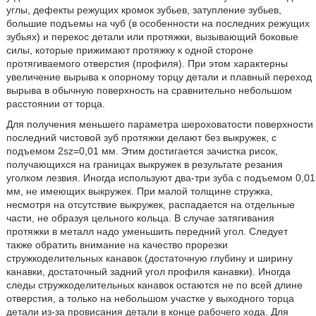
углы, дефекты режущих кромок зубьев, затупление зубьев,
большие подъемы на чуб (в особенности на последних режущих
зубьях) и перекос детали или протяжки, вызывающий боковые
силы, которые прижимают протяжку к одной стороне
протягиваемого отверстия (профиля). При этом характерны
увеличение вырыва к опорному торцу детали и плавный переход
вырыва в обычную поверхность на сравнительно небольшом
расстоянии от торца.
Для получения меньшего параметра шероховатости поверхности
последний чистовой зуб протяжки делают без выкружек, с
подъемом 2sz=0,01 мм. Этим достигается зачистка рисок,
получающихся на границах выкружек в результате резания
уголком лезвия. Иногда используют два-три зуба с подъемом 0,01
мм, не имеющих выкружек. При малой толщине стружка,
несмотря на отсутствие выкружек, распадается на отдельные
части, не образуя цельного кольца. В случае затягивания
протяжки в металл надо уменьшить передний угол. Следует
также обратить внимание на качество прорезки
стружкоделительных канавок (достаточную глубину и ширину
канавки, достаточный задний угол профиля канавки). Иногда
следы стружкоделительных канавок остаются не по всей длине
отверстия, а только на небольшом участке у выходного торца
детали из-за провисания детали в конце рабочего хода. Для