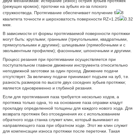
двум механизмам: истирание (износ) острия зубьев протяжек
(режущих кромок); проточки на зубьях из-за плохого
стружкоотвода. Протягивание обеспечивает получение 6
8
квалитета точности и шероховатость поверхности RZ=1.25
0.32
мкм.
В зависимости от формы протягиваемой поверхности протяжки
могут быть: круглыми; гранными (треугольными, квадратными,
прямоугольными и другими); шлицевыми (прямобочными и с
эвольвентным профилем); фасонными; шпоночными и другими.
Процесс резания при протягивании осуществляется при
поступательном главном движении инструмента относительно
неподвижной заготовки за один проход. Движение подачи
отсутствует. За величину подачи принимают подъем на зуб, т.е.
разность размеров по высоте двух соседних зубьев протяжки;
является одновременно и глубиной резания.
Если для протягивания паза требуется несколько ходов, а
протяжка только одна, то на основание паза оправки кладут
прокладку определенной толщины для каждого нового хода. Для
возврата протяжек без отсоединения их с использованием
обратного хода станка служит клин, который вынимают из
направляющего паза при обратном ходе. Этот же клин служит
для компенсации износа протяжки после переточки. Такая