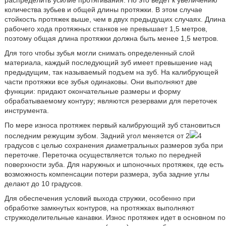
распределить усилие протягивания. Но это ведет к увеличению
количества зубьев и общей длины протяжки. В этом случае
стойкость протяжек выше, чем в двух предыдущих случаях. Длина
рабочего хода протяжных станков не превышает 1,5 метров,
поэтому общая длина протяжки должна быть менее 1,5 метров.
Для того чтобы зубья могли снимать определенный слой
материала, каждый последующий зуб имеет превышение над
предыдущим, так называемый подъем на зуб. На калибрующей
части протяжки все зубья одинаковы. Они выполняют две
функции: придают окончательные размеры и форму
обрабатываемому контуру; являются резервами для переточек
инструмента.
По мере износа протяжек первый калибрующий зуб становиться
последним режущим зубом. Задний угол меняется от 2
4
градусов с целью сохранения диаметральных размеров зуба при
переточке. Переточка осуществляется только по передней
поверхности зуба. Для наружных и шпоночных протяжек, где есть
возможность компенсации потери размера, зуба задние углы
делают до 10 градусов.
Для обеспечения условий выхода стружки, особенно при
обработке замкнутых контуров, на протяжках выполняют
стружкоделительные канавки. Износ протяжек идет в основном по