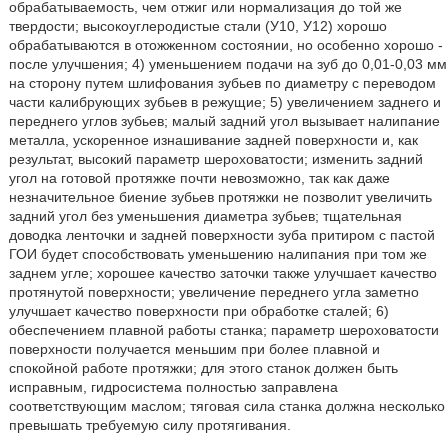
обрабатываемость, чем отжиг или нормализация до той же
твердости; высокоуглеродистые стали (У10, У12) хорошо
обрабатываются в отожженном состоянии, но особенно хорошо -
после улучшения; 4) уменьшением подачи на зуб до 0,01-0,03 мм
на сторону путем шлифования зубьев по диаметру с переводом
части калибрующих зубьев в режущие; 5) увеличением заднего и
переднего углов зубьев; малый задний угол вызывает налипание
металла, ускоренное изнашивание задней поверхности и, как
результат, высокий параметр шероховатости; изменить задний
угол на готовой протяжке почти невозможно, так как даже
незначительное биение зубьев протяжки не позволит увеличить
задний угол без уменьшения диаметра зубьев; тщательная
доводка ленточки и задней поверхности зуба притиром с пастой
ГОИ будет способствовать уменьшению налипания при том же
заднем угле; хорошее качество заточки также улучшает качество
протянутой поверхности; увеличение переднего угла заметно
улучшает качество поверхности при обработке сталей; 6)
обеспечением плавной работы станка; параметр шероховатости
поверхности получается меньшим при более плавной и
спокойной работе протяжки; для этого станок должен быть
исправным, гидросистема полностью заправлена
соответствующим маслом; тяговая сила станка должна несколько
превышать требуемую силу протягивания.