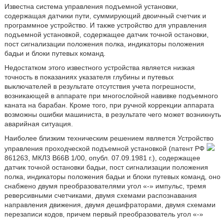
Известна система управления подъемной установки,
содержащая датчики пути, суммирующий двоичный счетчик и
программное устройство. И также устройство для управления
подъемной установкой, содержащее датчик точной остановки,
пост сигнализации положения полка, индикаторы положения
бадьи и блоки путевых команд.
Недостатком этого известного устройства является низкая
точность в показаниях указателя глубины и путевых
выключателей в результате отсутствия учета погрешности,
возникающей в аппарате при многослойной навивке подъемного
каната на барабан. Кроме того, при ручной коррекции аппарата
возможны ошибки машиниста, в результате чего может возникнуть
аварийная ситуация.
Наиболее близким техническим решением является Устройство
управления проходческой подъемной установкой (патент РФ
861263, МКЛ3 B66B 1/00, опубл. 07.09.1981 г.), содержащее
датчик точной остановки бадьи, пост сигнализации положения
полка, индикаторы положения бадьи и блоки путевых команд, оно
снабжено двумя преобразователями угол «-» импульс, тремя
реверсивными счетчиками, двумя схемами распознавания
направления движения, двумя дешифраторами, двумя схемами
перезаписи кодов, причем первый преобразователь угол «-»