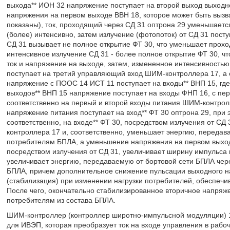
выхода** ИОН 32 напряжение поступает на второй выход выход
напряжения на первом выходе ВВН 18, которое может быть вызв
показаны), ток, проходящий через СД 31 оптрона 29 уменьшается
(более) интенсивно, затем излучение (фотопоток) от СД 31 пост
СД 31 вызывает не полное открытие ФТ 30, что уменьшает прохо
интенсивное излучение СД 31 - более полное открытие ФТ 30, чт
ток и напряжение на выходе, затем, измененное интенсивностью
поступает на третий управляющий вход ШИМ-контроллера 17, а с
напряжение с ПООС 14 ИСТ 11 поступает на входы** ВНП 15, гд
выходов** ВНП 15 напряжение поступает на входы ФНП 16, с пер
соответственно на первый и второй входы питания ШИМ-контролл
напряжение питания поступает на вход** ФТ 30 оптрона 29, при
соответственно, на входе** ФТ 30, посредством излучения от С
контроллера 17 и, соответственно, уменьшает энергию, переда
потребителям БПЛА, а уменьшение напряжения на первом выходе 
посредством излучения от СД 31, увеличивает ширину импульса 
увеличивает энергию, передаваемую от бортовой сети БПЛА чер
БПЛА, причем дополнительное снижение пульсации выходного на
(стабилизация) при изменении нагрузки потребителей, обеспечи
После чего, окончательно стабилизированное вторичное напряж
потребителям из состава БПЛА.
ШИМ-контроллер (контроллер широтно-импульсной модуляции) 1
для ИВЭП, которая преобразует ток на входе управления в рабоч