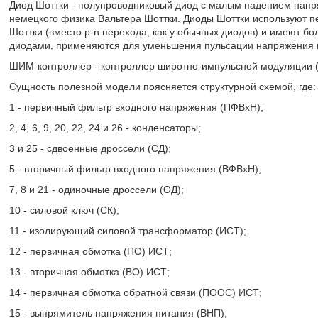
Диод Шоттки - полупроводниковый диод с малым падением напря
немецкого физика Вальтера Шоттки. Диоды Шоттки используют п
Шоттки (вместо p-n перехода, как у обычных диодов) и имеют 
диодами, применяются для уменьшения пульсации напряжения 
ШИМ-контроллер - контроллер широтно-импульсной модуляции (
Сущность полезной модели поясняется структурной схемой, где:
1 - первичный фильтр входного напряжения (ПФВхН);
2, 4, 6, 9, 20, 22, 24 и 26 - конденсаторы;
3 и 25 - сдвоенные дроссели (СД);
5 - вторичный фильтр входного напряжения (ВФВхН);
7, 8 и 21 - одиночные дроссели (ОД);
10 - силовой ключ (СК);
11 - изолирующий силовой трансформатор (ИСТ);
12 - первичная обмотка (ПО) ИСТ;
13 - вторичная обмотка (ВО) ИСТ;
14 - первичная обмотка обратной связи (ПООС) ИСТ;
15 - выпрямитель напряжения питания (ВНП);