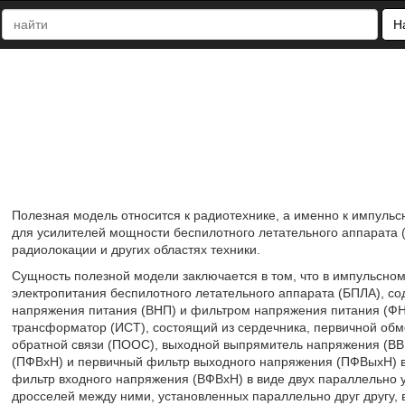
Н
Полезная модель относится к радиотехнике, а именно к импуль
для усилителей мощности беспилотного летательного аппарата (
радиолокации и других областях техники.
Сущность полезной модели заключается в том, что в импульсном
электропитания беспилотного летательного аппарата (БПЛА), 
напряжения питания (ВНП) и фильтром напряжения питания (ФН
трансформатор (ИСТ), состоящий из сердечника, первичной обмо
обратной связи (ПООС), выходной выпрямитель напряжения (ВВН
(ПФВхН) и первичный фильтр выходного напряжения (ПФВыхН) в 
фильтр входного напряжения (ВФВхН) в виде двух параллельно 
дросселей между ними, установленных параллельно друг другу,