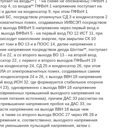
тупает на входы** (
на схеме не обозначены) ПФВхН 1
атор 4, со входов** ПФВхН 1 напряжение поступает на
8 и далее на конденсатор 9, при этом ПФВхН 1
й БС, посредством упомянутых СД 3 и конденсаторов 2
ектромагнитных помех, создаваемых ИИВСЭП посредством
рого выхода ВФВхН 5 напряжение через первый вход и
о выхода ВФВхН 5 - на первый вход ПО 12 ИСТ 11, при
роисходит накопление энергии, при закрытии СК 10
ает токи в ВО 13 и в ПООС 14, далее напряжение с
ние напряжения посредством диода Шоттки**, поступает
и 22, а со второго выхода ВО 13 - на второй вход
сатор 22, с первого и второго выходов ПФВыхН 19
а конденсатор 24, СД 25 и конденсатор 26, при этом
ЛА от электромагнитных помех, создаваемых самим
 конденсаторов 24 и 26, с выхода ВВН 18 напряжение
вый вход ИОН 32, где формируется стабильное опорное
 23), одновременно с выхода ВВН 18 напряжение
атковременных превышений выходного напряжения на
ния питания источника), причем ДАС 33 рассчитан на
 превышении напряжения пробоя на ДАС 33, он
ырасти напряжению на выходе ВВН 18 выше чем
а также со второго выхода ВООС 27 через ИК 28 и
ряжения и, соответственно, выходного напряжения
ля уменьшения пульсаций напряжения, затем с