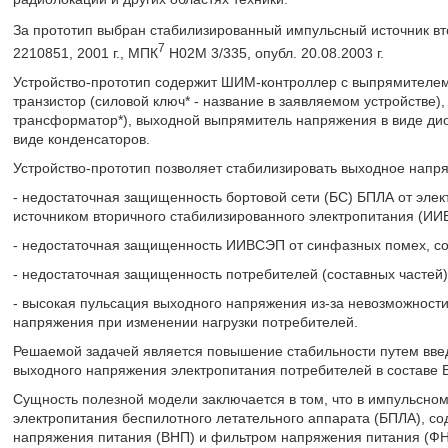
За прототип выбран стабилизированный импульсный источник вт
7
2210851, 2001 г., МПК
H02M 3/335, опубл. 20.08.2003 г.
Устройство-прототип содержит ШИМ-контроллер с выпрямителем
транзистор (силовой ключ* - название в заявляемом устройстве
трансформатор*), выходной выпрямитель напряжения в виде дио
виде конденсаторов.
Устройство-прототип позволяет стабилизировать выходное напря
- недостаточная защищенность бортовой сети (БС) БПЛА от эле
источником вторичного стабилизированного электропитания (ИИ
- недостаточная защищенность ИИВСЭП от синфазных помех, с
- недостаточная защищенность потребителей (составных частей
- высокая пульсация выходного напряжения из-за невозможност
напряжения при изменении нагрузки потребителей.
Решаемой задачей является повышение стабильности путем вве
выходного напряжения электропитания потребителей в составе 
Сущность полезной модели заключается в том, что в импульсном
электропитания беспилотного летательного аппарата (БПЛА), 
напряжения питания (ВНП) и фильтром напряжения питания (ФН