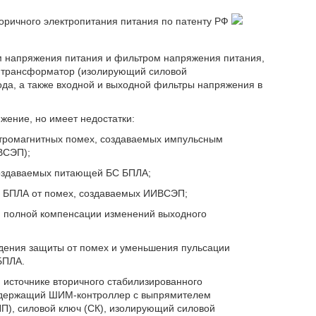
оричного электропитания питания по патенту РФ
 напряжения питания и фильтром напряжения питания,
), трансформатор (изолирующий силовой
да, а также входной и выходной фильтры напряжения в
жение, но имеет недостатки:
ктромагнитных помех, создаваемых импульсным
ВСЭП);
оздаваемых питающей БС БПЛА;
) БПЛА от помех, создаваемых ИИВСЭП;
и полной компенсации изменений выходного
дения защиты от помех и уменьшения пульсации
БПЛА.
 источнике вторичного стабилизированного
содержащий ШИМ-контроллер с выпрямителем
П), силовой ключ (СК), изолирующий силовой