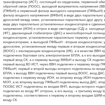
трансформатор (ИСТ), состоящий из сердечника, первичной обмо
обратной связи (ПООС), выходной выпрямитель напряжения (ВВН
(ПФВхН) и первичный фильтр выходного напряжения (ПФВыхН) в 
фильтр входного напряжения (ВФВхН) в виде двух параллельно 
дросселей между ними, установленных параллельно друг другу,
виде двух параллельно установленных конденсаторов и сдвоенно
напряжения (ИОН) и оптрон в виде светодиода (СД) и, находящег
(ФТ), двуханодный стабилитрон (ДАС) и многооборотный потен
конденсатором, установленным параллельно первому и сдвоен
конденсаторами, а выходной ПФВыхН - вторым конденсатором,
дросселем, установленным между первым и вторым конденсатор
(ВООС) с изолирующим конденсатором (ИК), а в качестве ВВН п
подключена бортовая сеть электропитания БПЛА, а к его выхода
первый вход СК, а к первому выходу ВФВхН и выходу СК подключ
первый выход ВО ИСТ, через ВВН подключен к первому входу ПФ
ПФВыхН, первый и второй выходы которого подключены ко входа
БПЛА, к выходу ВВН подключены первый выход ВООС, вход ДАС, 
подключен к первому входу ИОН, ко второму входу ИОН подклю
МОП, а ко второму выходу ПФВыхН подключены выход ДАС, втор
ПООБС ИСТ подключены ко входам ВНП, выходы которого подкл
подключен ко входу ФТ оптрона, а его выход - к третьему вход
подключены, соответственно к первому и второму входам ШИМ-к
входу СК.