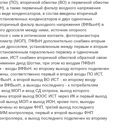
тки (ПО), вторичной обмотки (ВО) и первичной обмотки
), а также первичный фильтр входного напряжения
виде конденсаторов, в состав введены вторичный
установленных конденсаторов и двух одиночных
 вторичный фильтр выходного напряжения (ВФВыхН) в
го дросселя между ними, источник опорного
ося с ним в оптическом контакте, фототранзистора
циометр (МОП), ПФВхН дополнительно снабжен вторым
ным дросселем, установленным между первым и вторым
 установленным параллельно первому и одиночным
ами, ИСТ снабжен вторичной обмоткой обратной связи
рименен диод Шоттки, при этом ко входам ПФВхН
м - входы ВФВхН, ко второму выходу которого подключен
ены, соответственно первый и второй входы ПО ИСТ,
ВыхН, а второй выход ВО ИСТ - ко второму входу
м ВФВыхН, а выходы последнего - к потребителям
вход МОП и вход СД оптрона, выход которого
чены второй выход ВООС ИСТ через ИК и первый выход
ой выход МОП и выход ИОН, кроме того, выходы
ючены ко входам ФНП, третий выход последнего
у ШИМ-контроллера, первый и второй выходы ФНП
онтроллера, а выход последнего подключен ко второму