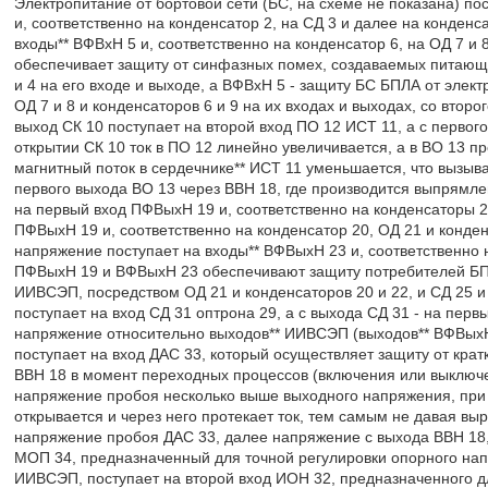
Электропитание от бортовой сети (БС, на схеме не показана) пос
и, соответственно на конденсатор 2, на СД 3 и далее на конденс
входы** ВФВхН 5 и, соответственно на конденсатор 6, на ОД 7 и 
обеспечивает защиту от синфазных помех, создаваемых питающе
и 4 на его входе и выходе, а ВФВхН 5 - защиту БС БПЛА от эл
ОД 7 и 8 и конденсаторов 6 и 9 на их входах и выходах, со вто
выход СК 10 поступает на второй вход ПО 12 ИСТ 11, а с первог
открытии СК 10 ток в ПО 12 линейно увеличивается, а в ВО 13 п
магнитный поток в сердечнике** ИСТ 11 уменьшается, что вызыв
первого выхода ВО 13 через ВВН 18, где производится выпрямле
на первый вход ПФВыхН 19 и, соответственно на конденсаторы 20 
ПФВыхН 19 и, соответственно на конденсатор 20, ОД 21 и конден
напряжение поступает на входы** ВФВыхН 23 и, соответственно н
ПФВыхН 19 и ВФВыхН 23 обеспечивают защиту потребителей БП
ИИВСЭП, посредством ОД 21 и конденсаторов 20 и 22, и СД 25 и
поступает на вход СД 31 оптрона 29, а с выхода СД 31 - на пер
напряжение относительно выходов** ИИВСЭП (выходов** ВФВыхН
поступает на вход ДАС 33, который осуществляет защиту от кр
ВВН 18 в момент переходных процессов (включения или выключе
напряжение пробоя несколько выше выходного напряжения, при
открывается и через него протекает ток, тем самым не давая в
напряжение пробоя ДАС 33, далее напряжение с выхода ВВН 18, 
МОП 34, предназначенный для точной регулировки опорного нап
ИИВСЭП, поступает на второй вход ИОН 32, предназначенного д