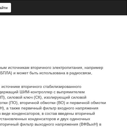
айти
сным источникам вторичного электропитания, например
БПЛА) и может быть использована в радиосвязи,
 источнике вторичного стабилизированного
содержащий ШИМ-контроллер с выпрямителем
П), силовой ключ (СК), изолирующий силовой
тки (ПО), вторичной обмотки (ВО) и первичной обмотки
), а также первичный фильтр входного напряжения
виде конденсаторов, в состав введены вторичный
установленных конденсаторов и двух одиночных
 вторичный фильтр выходного напряжения (ВФВыхН) в