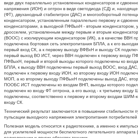
виде двух параллельно установленных конденсаторов и сдвоенно
напряжения (ИОН) и оптрон в виде светодиода (СД) и, находящег
(ФТ), двуханодный стабилитрон (ДАС) и многооборотный потен
конденсатором, установленным параллельно первому и сдвоен
конденсаторами, а выходной ПФВыхН - вторым конденсатором,
дросселем, установленным между первым и вторым конденсатор
(ВООС) с изолирующим конденсатором (ИК), а в качестве ВВН п
подключена бортовая сеть электропитания БПЛА, а к его выхода
первый вход СК, а к первому выходу ВФВхН и выходу СК подключ
первый выход ВО ИСТ, через ВВН подключен к первому входу ПФ
ПФВыхН, первый и второй выходы которого подключены ко входа
БПЛА, к выходу ВВН подключены первый выход ВООС, вход ДАС, 
подключен к первому входу ИОН, ко второму входу ИОН подклю
МОП, а ко второму выходу ПФВыхН подключены выход ДАС, втор
ПООБС ИСТ подключены ко входам ВНП, выходы которого подкл
подключен ко входу ФТ оптрона, а его выход - к третьему вход
подключены, соответственно к первому и второму входам ШИМ-к
входу СК.
Технический результат заключается в повышении стабильности 
пульсации выходного напряжения электропитания потребителей 
Полезная модель относится к радиотехнике, а именно к импуль
для усилителей мощности беспилотного летательного аппарата (
радиолокации и других областях техники.