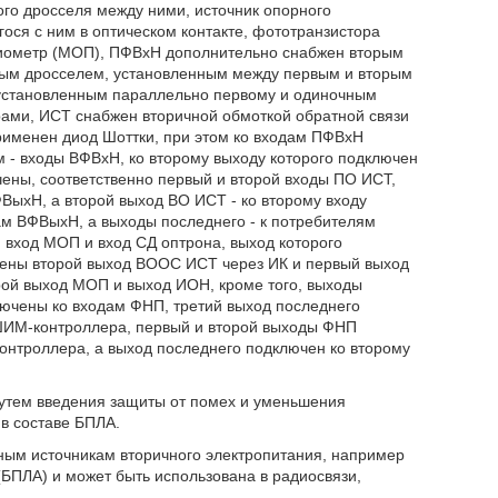
го дросселя между ними, источник опорного
ося с ним в оптическом контакте, фототранзистора
циометр (МОП), ПФВхН дополнительно снабжен вторым
ным дросселем, установленным между первым и вторым
 установленным параллельно первому и одиночным
ами, ИСТ снабжен вторичной обмоткой обратной связи
рименен диод Шоттки, при этом ко входам ПФВхН
м - входы ВФВхН, ко второму выходу которого подключен
ены, соответственно первый и второй входы ПО ИСТ,
ВыхН, а второй выход ВО ИСТ - ко второму входу
м ВФВыхН, а выходы последнего - к потребителям
вход МОП и вход СД оптрона, выход которого
чены второй выход ВООС ИСТ через ИК и первый выход
ой выход МОП и выход ИОН, кроме того, выходы
ючены ко входам ФНП, третий выход последнего
у ШИМ-контроллера, первый и второй выходы ФНП
онтроллера, а выход последнего подключен ко второму
путем введения защиты от помех и уменьшения
в составе БПЛА.
сным источникам вторичного электропитания, например
БПЛА) и может быть использована в радиосвязи,