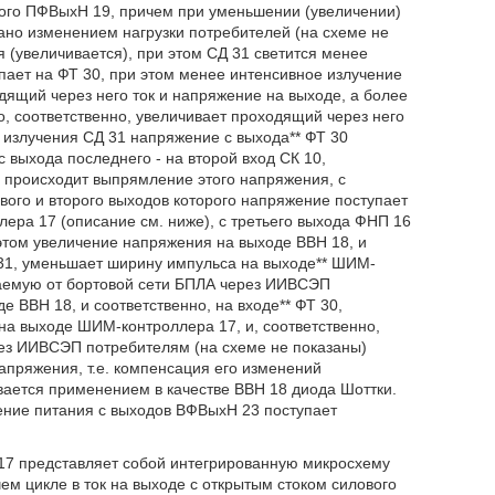
ного ПФВыхН 19, причем при уменьшении (увеличении)
ано изменением нагрузки потребителей (на схеме не
 (увеличивается), при этом СД 31 светится менее
упает на ФТ 30, при этом менее интенсивное излучение
дящий через него ток и напряжение на выходе, а более
о, соответственно, увеличивает проходящий через него
 излучения СД 31 напряжение с выхода** ФТ 30
 выхода последнего - на второй вход СК 10,
е происходит выпрямление этого напряжения, с
вого и второго выходов которого напряжение поступает
ера 17 (описание см. ниже), с третьего выхода ФНП 16
 этом увеличение напряжения на выходе ВВН 18, и
Д 31, уменьшает ширину импульса на выходе** ШИМ-
ваемую от бортовой сети БПЛА через ИИВСЭП
ВВН 18, и соответственно, на входе** ФТ 30,
на выходе ШИМ-контроллера 17, и, соответственно,
ез ИИВСЭП потребителям (на схеме не показаны)
пряжения, т.е. компенсация его изменений
вается применением в качестве ВВН 18 диода Шоттки.
ение питания с выходов ВФВыхН 23 поступает
7 представляет собой интегрированную микросхему
ем цикле в ток на выходе с открытым стоком силового