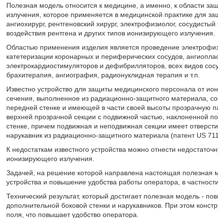
Полезная модель относится к медицине, а именно, к области з
излучения, которое применяется в медицинской практике для защ
ангиохирург, рентгеновский хирург, электрофизиолог, сосудистый 
воздействия рентгена и других типов ионизирующего излучения.
Областью применения изделия является проведение электрофизи
катетеризации коронарных и периферических сосудов, ангиопла
электрокардиостимуляторов и дефибрилляторов, всех видов сосу
брахитерапия, ангиография, радионуклидная терапия и т.п.
Известно устройство для защиты медицинского персонала от ио
сечения, выполненное из радиационно-защитного материала, со
передней стенке и имеющей в части своей высоты прозрачную па
верхней прозрачной секции с подвижной частью, наклоненной по
стенке, причем подвижная и неподвижная секции имеет отверстия
нарукавник из радиационно-защитного материала (патент US 71128
К недостаткам известного устройства можно отнести недостаточн
ионизирующего излучения.
Задачей, на решение которой направлена настоящая полезная 
устройства и повышение удобства работы оператора, в частности
Технический результат, который достигает полезная модель - по
дополнительной боковой стенки и нарукавников. При этом конст
поля, что повышает удобство оператора.