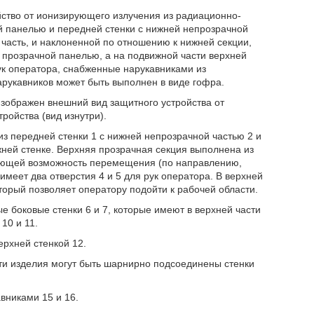
ойство от ионизирующего излучения из радиационно-
й панелью и передней стенки с нижней непрозрачной
часть, и наклоненной по отношению к нижней секции,
с прозрачной панелью, а на подвижной части верхней
ук оператора, снабженные нарукавниками из
арукавников может быть выполнен в виде гофра.
изображен внешний вид защитного устройства от
ройства (вид изнутри).
из передней стенки 1 с нижней непрозрачной частью 2 и
ней стенке. Верхняя прозрачная секция выполнена из
меющей возможность перемещения (по направлению,
имеет два отверстия 4 и 5 для рук оператора. В верхней
оторый позволяет оператору подойти к рабочей области.
 боковые стенки 6 и 7, которые имеют в верхней части
10 и 11.
ерхней стенкой 12.
ти изделия могут быть шарнирно подсоединены стенки
вниками 15 и 16.