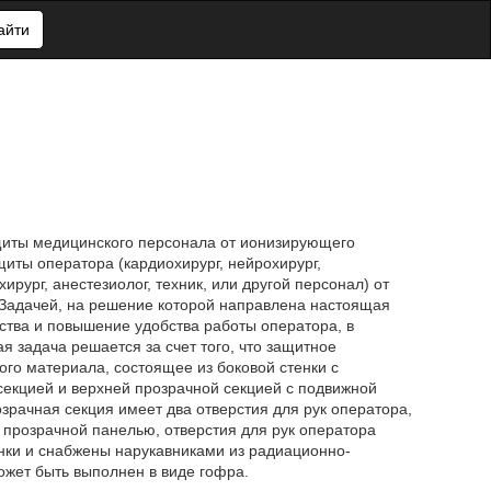
айти
ащиты медицинского персонала от ионизирующего
иты оператора (кардиохирург, нейрохирург,
хирург, анестезиолог, техник, или другой персонал) от
 Задачей, на решение которой направлена настоящая
ства и повышение удобства работы оператора, в
я задача решается за счет того, что защитное
го материала, состоящее из боковой стенки с
секцией и верхней прозрачной секцией с подвижной
зрачная секция имеет два отверстия для рук оператора,
с прозрачной панелью, отверстия для рук оператора
нки и снабжены нарукавниками из радиационно-
ожет быть выполнен в виде гофра.