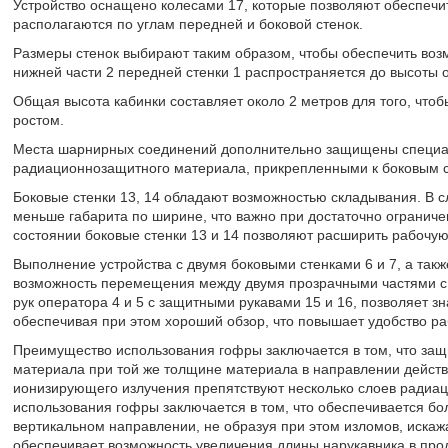
Устройство оснащено колесами 17, которые позволяют обеспечи
располагаются по углам передней и боковой стенок.
Размеры стенок выбирают таким образом, чтобы обеспечить возм
нижней части 2 передней стенки 1 распространяется до высоты о
Общая высота кабинки составляет около 2 метров для того, что
ростом.
Места шарнирных соединений дополнительно защищены специа
радиационнозащитного материала, прикрепленными к боковым сте
Боковые стенки 13, 14 обладают возможностью складывания. В 
меньше габарита по ширине, что важно при достаточно ограниче
состоянии боковые стенки 13 и 14 позволяют расширить рабочую
Выполнение устройства с двумя боковыми стенками 6 и 7, а так
возможность перемещения между двумя прозрачными частями с
рук оператора 4 и 5 с защитными рукавами 15 и 16, позволяет з
обеспечивая при этом хороший обзор, что повышает удобство ра
Преимущество использования гофры заключается в том, что защи
материала при той же толщине материала в направлении действ
ионизирующего излучения препятствуют несколько слоев радиа
использования гофры заключается в том, что обеспечивается бо
вертикальном направлении, не образуя при этом изломов, иска
обеспечивает возможность увеличения длины нарукавника в про