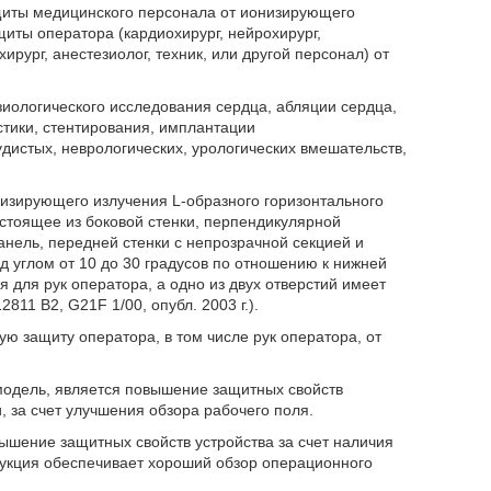
ащиты медицинского персонала от ионизирующего
иты оператора (кардиохирург, нейрохирург,
хирург, анестезиолог, техник, или другой персонал) от
ологического исследования сердца, абляции сердца,
стики, стентирования, имплантации
дистых, неврологических, урологических вмешательств,
низирующего излучения L-образного горизонтального
стоящее из боковой стенки, перпендикулярной
нель, передней стенки с непрозрачной секцией и
д углом от 10 до 30 градусов по отношению к нижней
 для рук оператора, а одно из двух отверстий имеет
11 В2, G21F 1/00, опубл. 2003 г.).
ую защиту оператора, в том числе рук оператора, от
модель, является повышение защитных свойств
, за счет улучшения обзора рабочего поля.
вышение защитных свойств устройства за счет наличия
рукция обеспечивает хороший обзор операционного