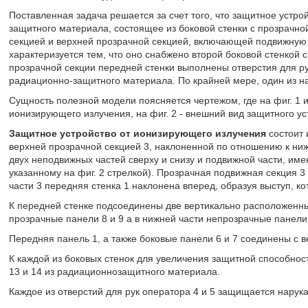
Поставленная задача решается за счет того, что защитное устр
защитного материала, состоящее из боковой стенки с прозрачно
секцией и верхней прозрачной секцией, включающей подвижную 
характеризуется тем, что оно снабжено второй боковой стенкой 
прозрачной секции передней стенки выполнены отверстия для р
радиационно-защитного материала. По крайней мере, один из н
Сущность полезной модели поясняется чертежом, где на фиг. 1 
ионизирующего излучения, на фиг. 2 - внешний вид защитного уст
Защитное устройство от ионизирующего излучения
состоит 
верхней прозрачной секцией 3, наклоненной по отношению к ниж
двух неподвижных частей сверху и снизу и подвижной части, и
указанному на фиг. 2 стрелкой). Прозрачная подвижная секция 3 
части 3 передняя стенка 1 наклонена вперед, образуя выступ, к
К передней стенке подсоединены две вертикально расположенные
прозрачные панели 8 и 9 а в нижней части непрозрачные панели 
Передняя панель 1, а также боковые панели 6 и 7 соединены с в
К каждой из боковых стенок для увеличения защитной способнос
13 и 14 из радиационнозащитного материала.
Каждое из отверстий для рук оператора 4 и 5 защищается нарука