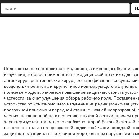
Н
Полезная модель относится к медицине, а именно, к области з
излучения, которое применяется в медицинской практике для защ
ангиохирург, рентгеновский хирург, электрофизиолог, сосудистый 
воздействия рентгена и других типов ионизирующего излучения.
полезная модель, является повышение защитных свойств устрой
частности, за счет улучшения обзора рабочего поля. Поставленна
устройство от ионизирующего излучения из радиационно-защитно
прозрачной панелью и передней стенки с нижней непрозрачной 
частью, наклоненной по отношению к нижней секции, причем про
характеризуется тем, что оно снабжено второй боковой стенкой 
выполнены только на прозрачной подвижной части передней сте
защитного материала. По крайней мере, один из нарукавников м