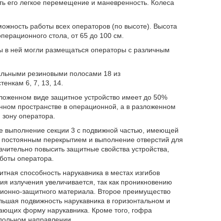
ть его легкое перемещение и маневренность. Колеса
ожность работы всех операторов (по высоте). Высота
перационного стола, от 65 до 100 см.
бы в ней могли размещаться операторы с различным
льными резиновыми полосами 18 из
нкам 6, 7, 13, 14.
сложенном виде защитное устройство имеет до 50%
нном пространстве в операционной, а в разложенном
 зону оператора.
же выполнение секции 3 с подвижной частью, имеющей
 постоянным перекрытием и выполнение отверстий для
начительно повысить защитные свойства устройства,
боты оператора.
тная способность нарукавника в местах изгибов
ия излучения увеличивается, так как проникновению
ционно-защитного материала. Второе преимущество
льшая подвижность нарукавника в горизонтальном и
жающих форму нарукавника. Кроме того, гофра
дольном направлении.