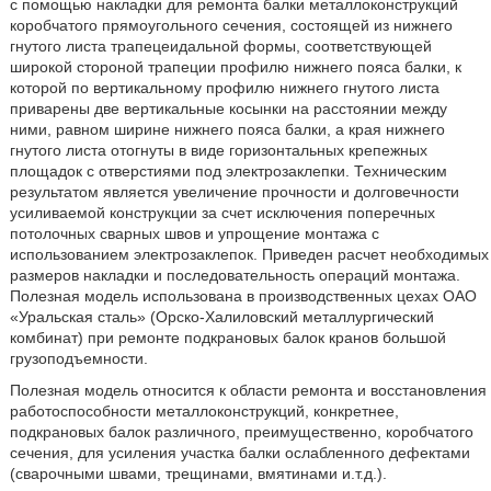
с помощью накладки для ремонта балки металлоконструкций
коробчатого прямоугольного сечения, состоящей из нижнего
гнутого листа трапецеидальной формы, соответствующей
широкой стороной трапеции профилю нижнего пояса балки, к
которой по вертикальному профилю нижнего гнутого листа
приварены две вертикальные косынки на расстоянии между
ними, равном ширине нижнего пояса балки, а края нижнего
гнутого листа отогнуты в виде горизонтальных крепежных
площадок с отверстиями под электрозаклепки. Техническим
результатом является увеличение прочности и долговечности
усиливаемой конструкции за счет исключения поперечных
потолочных сварных швов и упрощение монтажа с
использованием электрозаклепок. Приведен расчет необходимых
размеров накладки и последовательность операций монтажа.
Полезная модель использована в производственных цехах ОАО
«Уральская сталь» (Орско-Халиловский металлургический
комбинат) при ремонте подкрановых балок кранов большой
грузоподъемности.
Полезная модель относится к области ремонта и восстановления
работоспособности металлоконструкций, конкретнее,
подкрановых балок различного, преимущественно, коробчатого
сечения, для усиления участка балки ослабленного дефектами
(сварочными швами, трещинами, вмятинами и.т.д.).