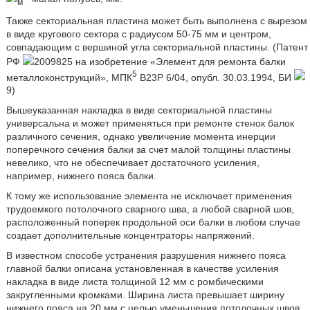
м
Также секториальная пластина может быть выполнена с вырезом
в виде кругового сектора с радиусом 50-75 мм и центром,
совпадающим с вершиной угла секториальной пластины. (Патент
РФ
2009825 на изобретение «Элемент для ремонта балки
5
металлоконструкций», МПК
В23Р 6/04, опубл. 30.03.1994, БИ
9)
Вышеуказанная накладка в виде секториальной пластины
универсальна и может применяться при ремонте стенок балок
различного сечения, однако увеличение момента инерции
поперечного сечения балки за счет малой толщины пластины
невелико, что не обеспечивает достаточного усиления,
например, нижнего пояса балки.
К тому же использование элемента не исключает применения
трудоемкого потолочного сварного шва, а любой сварной шов,
расположенный поперек продольной оси балки в любом случае
создает дополнительные концентраторы напряжений.
В известном способе устранения разрушения нижнего пояса
главной балки описана установленная в качестве усиления
накладка в виде листа толщиной 12 мм с ромбическими
закругленными кромками. Ширина листа превышает ширину
нижнего пояса на 20 мм с целью уменьшения потолочных швов.