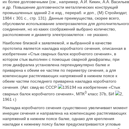
их более долговечными (см., например, А.И. Кикин, А.А. Васильев
и др. Повышение долговечности металлических конструкций
промышленных зданий 2-е изд., перераб. и доп., (М) Стройиздат,
1984 г. 301 с., стр. 131). Данные преимущества, скорее всего,
обусловили использование электрозаклепок для дополнительного
соединения, но из каких соображений выбрано количество,
расположение и диаметр электрозаклепок - не указано.
Наиболее близкой к заявляемой, и выбранной в качестве
прототипа является накладка коробчатого сечения, описанная в
изобретении «Стык сварных балок коробчатого сечения», в
котором стык выполнен с помощью сварной диафрагмы, при
этом диафрагма установлена перпендикулярно балке и
приварена к обеим ее частям по периметру сечения, а для
компенсации растягивающих напряжений в нижнем поясе к
обеим частям последнего приварена накладка коробчатого
сечения. (Авт. свид-во СССР
135194 на изобретение «Стык
3
сварных балок коробчатого сечения», МПК
класс 37b, БИ
2,
1961 г.)
Накладка коробчатого сечения существенно увеличивает момент
инерции сечения и направлена на компенсацию растягивающих
напряжений в нижнем поясе балке, однако для крепления
накладки к нижнему поясу балки предусматриваются угловые