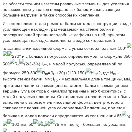
Из области техники известны различные элементы для усиления
поврежденных участков подкрановых балок, испытывающих
большие нагрузки, а также способы их крепления.
Известен элемент для ремонта балки металлоконструкции в виде
усиливающей накладки, размещаемой на стенке балки и
перекрывающей трещиноподобные дефекты на ней, при этом
усиливающая накладка выполнена в виде секториальной
пластины эллипсовидной формы с углом сектора, равным 180°
270° и с большей полуосью, определяемой по формуле 350-
500
R
(2/3-3/4)H
, и малой полуосью, определяемой по
б
ст
формуле 250-300
R
=(l
+20)+(120-150)
Н
/2, где Н
-
m
тр
ст
ст
высота стенки балки, мм; l
- максимальная длина трещины, мм,
тр
при этом пластина размещена на стенке, балки с совмещением
вершины угла сектора с началом трещины и его биссектрисы с
малой полуосью пластины. Секториальная пластина может быть
выполнена с вырезом эллипсовидной формы, центр которого
совпадает с вершиной угла секториальной пластины, при этом
большая и малая полуоси определяются из соотношений 85
r
б
100 мм, 50
75 мм, где r
- большая полуось, мм;
м
б
- малая полуось, мм.