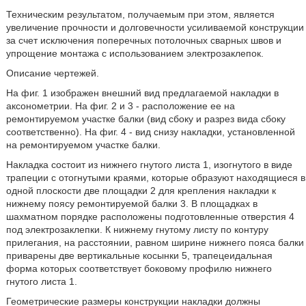
Техническим результатом, получаемым при этом, является
увеличение прочности и долговечности усиливаемой конструкции
за счет исключения поперечных потолочных сварных швов и
упрощение монтажа с использованием электрозаклепок.
Описание чертежей.
На фиг. 1 изображен внешний вид предлагаемой накладки в
аксонометрии. На фиг. 2 и 3 - расположение ее на
ремонтируемом участке балки (вид сбоку и разрез вида сбоку
соответственно). На фиг. 4 - вид снизу накладки, установленной
на ремонтируемом участке балки.
Накладка состоит из нижнего гнутого листа 1, изогнутого в виде
трапеции с отогнутыми краями, которые образуют находящиеся в
одной плоскости две площадки 2 для крепления накладки к
нижнему поясу ремонтируемой балки 3. В площадках в
шахматном порядке расположены подготовленные отверстия 4
под электрозаклепки. К нижнему гнутому листу по контуру
прилегания, на расстоянии, равном ширине нижнего пояса балки
приварены две вертикальные косынки 5, трапецеидальная
форма которых соответствует боковому профилю нижнего
гнутого листа 1.
Геометрические размеры конструкции накладки должны