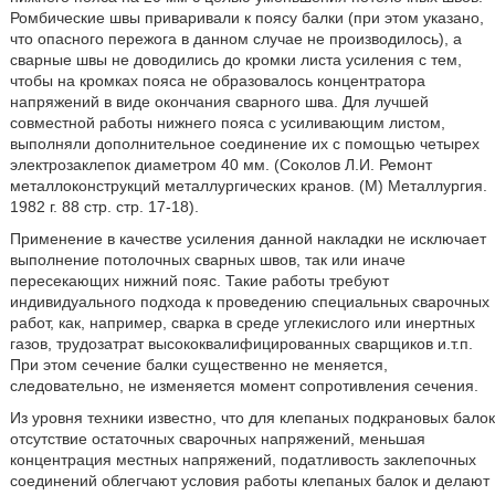
Ромбические швы приваривали к поясу балки (при этом указано,
что опасного пережога в данном случае не производилось), а
сварные швы не доводились до кромки листа усиления с тем,
чтобы на кромках пояса не образовалось концентратора
напряжений в виде окончания сварного шва. Для лучшей
совместной работы нижнего пояса с усиливающим листом,
выполняли дополнительное соединение их с помощью четырех
электрозаклепок диаметром 40 мм. (Соколов Л.И. Ремонт
металлоконструкций металлургических кранов. (М) Металлургия.
1982 г. 88 стр. стр. 17-18).
Применение в качестве усиления данной накладки не исключает
выполнение потолочных сварных швов, так или иначе
пересекающих нижний пояс. Такие работы требуют
индивидуального подхода к проведению специальных сварочных
работ, как, например, сварка в среде углекислого или инертных
газов, трудозатрат высококвалифицированных сварщиков и.т.п.
При этом сечение балки существенно не меняется,
следовательно, не изменяется момент сопротивления сечения.
Из уровня техники известно, что для клепаных подкрановых балок
отсутствие остаточных сварочных напряжений, меньшая
концентрация местных напряжений, податливость заклепочных
соединений облегчают условия работы клепаных балок и делают