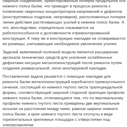
сварные соединения, ориентированные поперек продольной оси
нижнего пояса балки, что приводит в процессе ремонта к
появлению сварочных концентраторов напряжений и дефектов
(конструктивных подрезов, непроваров), расположенных поперек
линии действия растягивающих усилий в нижнем поясе балки. А
это, впоследствии, отрицательно сказывается на
работоспособности и долговечности отремонтированной
конструкции. К тому же в конструкции накладки не оговариваются
ее размеры, учитывающие необходимое увеличение усилия.
Задачей заявляемой полезной модели является расширение
арсенала технических средств для усиления ослабленных
дефектами несущих металлоконструкций после ремонта путем
создания универсальной, легко монтируемой накладки.
Поставленная задача решается с помощью накладки для
ремонта балки металлоконструкций коробчатого прямоугольного
сечения, состоящей из нижнего гнутого листа трапецеидальной
формы, соответствующей широкой стороной трапеции профилю
нижнего пояса балки, отличающаяся тем, что по вертикальному
профилю нижнего гнутого листа приварены две вертикальные
косынки на расстоянии между ними, равном ширине нижнего
пояса балки, а края нижнего гнутого листа отогнуты в виде
горизонтальных крепежных площадок с отверстиями под
электрозаклепки.